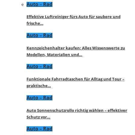
Auto – Rad
Effektive Luftreiniger fürs Auto für saubere und
frische…
Auto – Rad
Kennzeichenhalter kaufen: Alles Wissenswerte zu
Modellen, Materialien und…
Auto – Rad
Funktionale Fahrradtaschen für Alltag und Tour –
praktische…
Auto – Rad
Auto Sonnenschutzrollo richtig wählen – effektiver
Schutz vor…
Auto – Rad