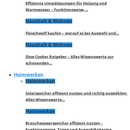
Effiziente Umwälzpumpen für Heizung und
Warmwasser – Funktionsweise,…
Haushalt & Wohnen
Fleischwolf kaufen – worauf es bei Auswahl und…
Haushalt & Wohnen
Slow Cooker Ratgeber – Alles Wissenswerte zur
schonenden…
Heimwerken
Heimwerken
Solarspeicher effizient nutzen und richtig auswählen:
Alles Wissenswerte…
Heimwerken
Brauchwasserspeicher effizient nutzen –
Funktionsweise, Typen und Auswahlkriterien…