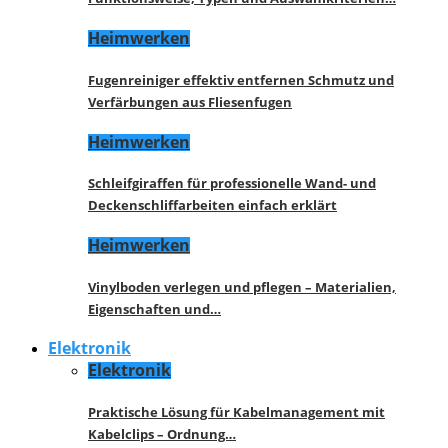
Heimwerken
Fugenreiniger effektiv entfernen Schmutz und
Verfärbungen aus Fliesenfugen
Heimwerken
Schleifgiraffen für professionelle Wand- und
Deckenschliffarbeiten einfach erklärt
Heimwerken
Vinylboden verlegen und pflegen – Materialien,
Eigenschaften und…
Elektronik
Elektronik
Praktische Lösung für Kabelmanagement mit
Kabelclips – Ordnung…