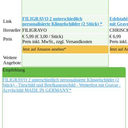
FILIGRAVO 2 unterschiedlich
Edelstahl
Link
personalisierte Klingelschilder (2 Stück) *
mit Gravu
Hersteller
FILIGRAVO
CHRISCK
€ 5,99
(€ 3,00 / Stück)
€ 6,99
Preis
Preis inkl. MwSt., zzgl. Versandkosten
Preis inkl
Jetzt auf Amazon ansehen*
Jetzt auf 
Weitere
Angebote
Empfehlung
FILIGRAVO 2 unterschiedlich personalisierte Klingelschilder (2
Stück) - Türschild und Briefkastenschild - Wetterfest mit Gravur -
Acrylschild MADE IN GERMANY*