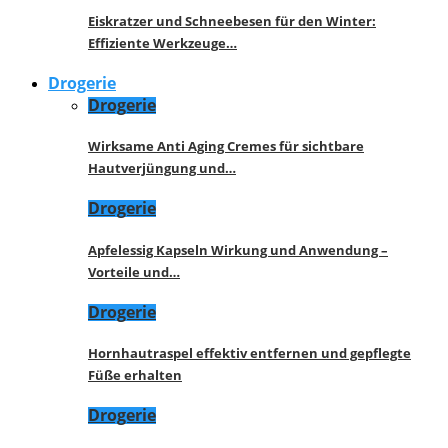
Eiskratzer und Schneebesen für den Winter:
Effiziente Werkzeuge…
Drogerie
Drogerie
Wirksame Anti Aging Cremes für sichtbare
Hautverjüngung und…
Drogerie
Apfelessig Kapseln Wirkung und Anwendung –
Vorteile und…
Drogerie
Hornhautraspel effektiv entfernen und gepflegte
Füße erhalten
Drogerie