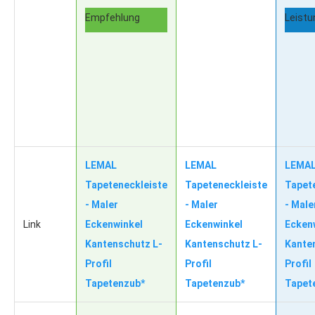
Empfehlung
Leistu
LEMAL
LEMAL
LEMA
Tapeteneckleiste
Tapeteneckleiste
Tapet
- Maler
- Maler
- Male
Link
Eckenwinkel
Eckenwinkel
Ecken
Kantenschutz L-
Kantenschutz L-
Kante
Profil
Profil
Profil
Tapetenzub*
Tapetenzub*
Tapet