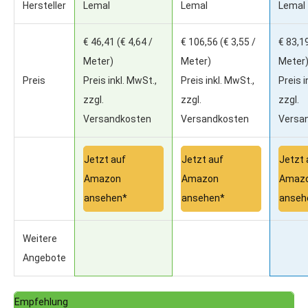
Hersteller
Lemal
Lemal
Lemal
€ 46,41
(€ 4,64 /
€ 106,56
(€ 3,55 /
€ 83,1
Meter)
Meter)
Meter
Preis
Preis inkl. MwSt.,
Preis inkl. MwSt.,
Preis i
zzgl.
zzgl.
zzgl.
Versandkosten
Versandkosten
Versa
Jetzt auf
Jetzt auf
Jetzt 
Amazon
Amazon
Amaz
ansehen*
ansehen*
anseh
Weitere
Angebote
Empfehlung