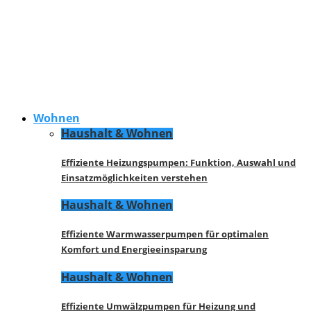
Wohnen
Haushalt & Wohnen
Effiziente Heizungspumpen: Funktion, Auswahl und
Einsatzmöglichkeiten verstehen
Haushalt & Wohnen
Effiziente Warmwasserpumpen für optimalen
Komfort und Energieeinsparung
Haushalt & Wohnen
Effiziente Umwälzpumpen für Heizung und