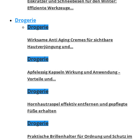
Eiskratzer und Schneebesen für den Winter:
Effiziente Werkzeuge…
Drogerie
Drogerie
Wirksame Anti Aging Cremes für sichtbare
Hautverjüngung und…
Drogerie
Apfelessig Kapseln Wirkung und Anwendung –
Vorteile und…
Drogerie
Hornhautraspel effektiv entfernen und gepflegte
Füße erhalten
Drogerie
Praktische Brillenhalter für Ordnung und Schutz im