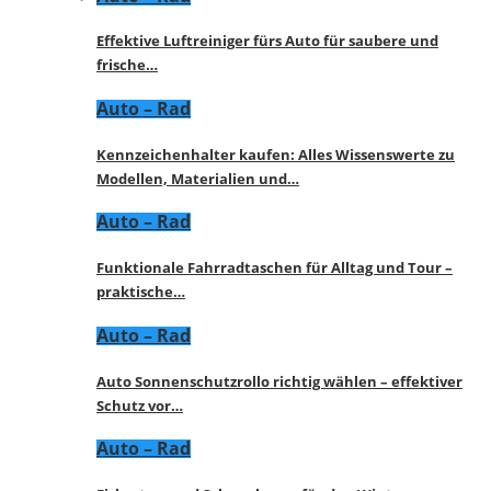
Effektive Luftreiniger fürs Auto für saubere und
frische…
Auto – Rad
Kennzeichenhalter kaufen: Alles Wissenswerte zu
Modellen, Materialien und…
Auto – Rad
Funktionale Fahrradtaschen für Alltag und Tour –
praktische…
Auto – Rad
Auto Sonnenschutzrollo richtig wählen – effektiver
Schutz vor…
Auto – Rad