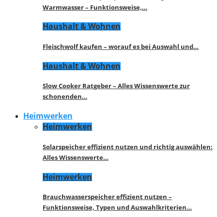
Warmwasser – Funktionsweise,…
Haushalt & Wohnen
Fleischwolf kaufen – worauf es bei Auswahl und…
Haushalt & Wohnen
Slow Cooker Ratgeber – Alles Wissenswerte zur
schonenden…
Heimwerken
Heimwerken
Solarspeicher effizient nutzen und richtig auswählen:
Alles Wissenswerte…
Heimwerken
Brauchwasserspeicher effizient nutzen –
Funktionsweise, Typen und Auswahlkriterien…