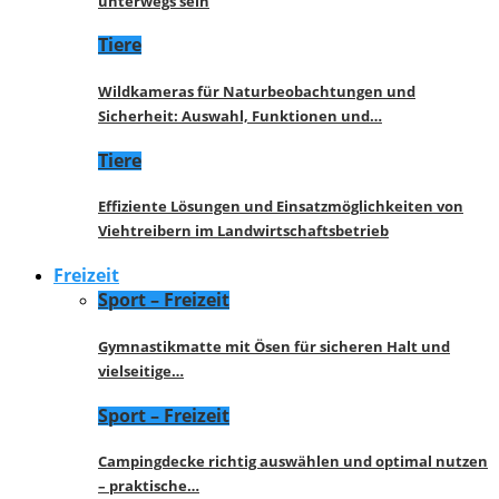
unterwegs sein
Tiere
Wildkameras für Naturbeobachtungen und
Sicherheit: Auswahl, Funktionen und…
Tiere
Effiziente Lösungen und Einsatzmöglichkeiten von
Viehtreibern im Landwirtschaftsbetrieb
Freizeit
Sport – Freizeit
Gymnastikmatte mit Ösen für sicheren Halt und
vielseitige…
Sport – Freizeit
Campingdecke richtig auswählen und optimal nutzen
– praktische…