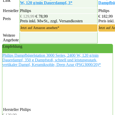
Link
W, 120 g/min Dauerdampf, 3*
Dampfbüg
Hersteller
Philips
Philips
€ 129,99
€ 78,99
€ 182,99
Preis
Preis inkl. MwSt., zzgl. Versandkosten
Preis inkl
Jetzt auf Amazon ansehen*
Jetzt auf 
Weitere
Angebote
Empfehlung
Philips Dampfbügelstation 3000 Series, 2400 W, 120 g/min
Dauerdampf, 350 g Dampfstoß, schnell und leistungsstark,
vertikaler Dampf, Keramiksohle, Deep Azur (PSG3000/20)*
Hersteller
Philips
€ 129,99