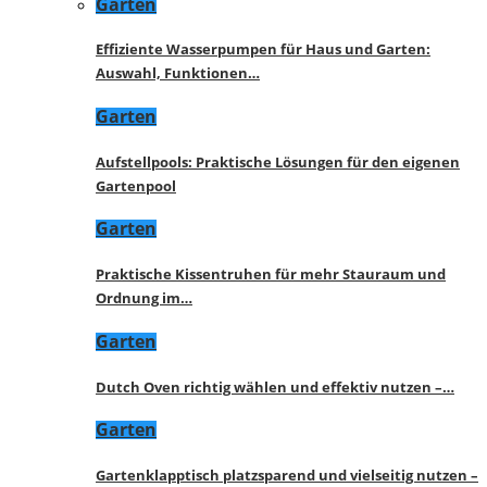
Garten
Effiziente Wasserpumpen für Haus und Garten:
Auswahl, Funktionen…
Garten
Aufstellpools: Praktische Lösungen für den eigenen
Gartenpool
Garten
Praktische Kissentruhen für mehr Stauraum und
Ordnung im…
Garten
Dutch Oven richtig wählen und effektiv nutzen –…
Garten
Gartenklapptisch platzsparend und vielseitig nutzen –