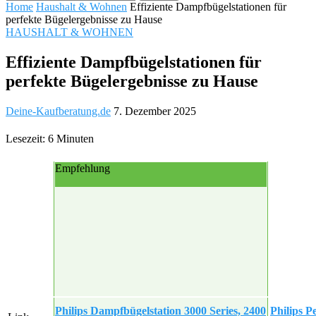
Home
Haushalt & Wohnen
Effiziente Dampfbügelstationen für
perfekte Bügelergebnisse zu Hause
HAUSHALT & WOHNEN
Effiziente Dampfbügelstationen für
perfekte Bügelergebnisse zu Hause
Deine-Kaufberatung.de
7. Dezember 2025
Lesezeit: 6 Minuten
Empfehlung
Philips Dampfbügelstation 3000 Series, 2400
Philips P