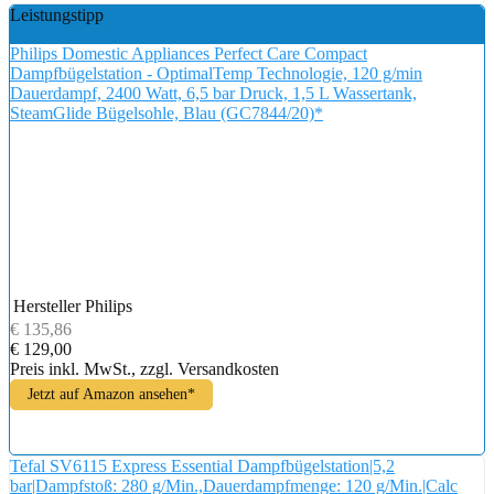
Leistungstipp
Philips Domestic Appliances Perfect Care Compact
Dampfbügelstation - OptimalTemp Technologie, 120 g/min
Dauerdampf, 2400 Watt, 6,5 bar Druck, 1,5 L Wassertank,
SteamGlide Bügelsohle, Blau (GC7844/20)*
Hersteller
Philips
€ 135,86
€ 129,00
Preis inkl. MwSt., zzgl. Versandkosten
Jetzt auf Amazon ansehen*
Tefal SV6115 Express Essential Dampfbügelstation|5,2
bar|Dampfstoß: 280 g/Min.,Dauerdampfmenge: 120 g/Min.|Calc