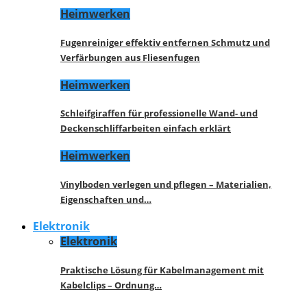
Heimwerken
Fugenreiniger effektiv entfernen Schmutz und
Verfärbungen aus Fliesenfugen
Heimwerken
Schleifgiraffen für professionelle Wand- und
Deckenschliffarbeiten einfach erklärt
Heimwerken
Vinylboden verlegen und pflegen – Materialien,
Eigenschaften und…
Elektronik
Elektronik
Praktische Lösung für Kabelmanagement mit
Kabelclips – Ordnung…