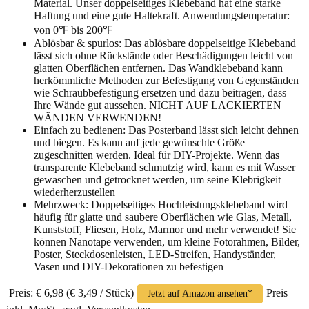
Material. Unser doppelseitiges Klebeband hat eine starke
Haftung und eine gute Haltekraft. Anwendungstemperatur:
von 0℉ bis 200℉
Ablösbar & spurlos: Das ablösbare doppelseitige Klebeband
lässt sich ohne Rückstände oder Beschädigungen leicht von
glatten Oberflächen entfernen. Das Wandklebeband kann
herkömmliche Methoden zur Befestigung von Gegenständen
wie Schraubbefestigung ersetzen und dazu beitragen, dass
Ihre Wände gut aussehen. NICHT AUF LACKIERTEN
WÄNDEN VERWENDEN!
Einfach zu bedienen: Das Posterband lässt sich leicht dehnen
und biegen. Es kann auf jede gewünschte Größe
zugeschnitten werden. Ideal für DIY-Projekte. Wenn das
transparente Klebeband schmutzig wird, kann es mit Wasser
gewaschen und getrocknet werden, um seine Klebrigkeit
wiederherzustellen
Mehrzweck: Doppelseitiges Hochleistungsklebeband wird
häufig für glatte und saubere Oberflächen wie Glas, Metall,
Kunststoff, Fliesen, Holz, Marmor und mehr verwendet! Sie
können Nanotape verwenden, um kleine Fotorahmen, Bilder,
Poster, Steckdosenleisten, LED-Streifen, Handyständer,
Vasen und DIY-Dekorationen zu befestigen
Preis: € 6,98
(€ 3,49 / Stück)
Preis
Jetzt auf Amazon ansehen*