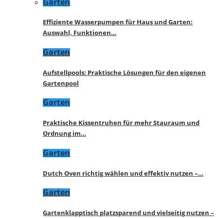
Garten
Effiziente Wasserpumpen für Haus und Garten:
Auswahl, Funktionen…
Garten
Aufstellpools: Praktische Lösungen für den eigenen
Gartenpool
Garten
Praktische Kissentruhen für mehr Stauraum und
Ordnung im…
Garten
Dutch Oven richtig wählen und effektiv nutzen –…
Garten
Gartenklapptisch platzsparend und vielseitig nutzen –