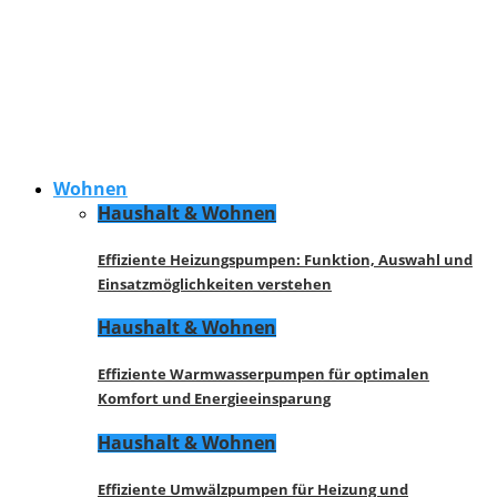
Wohnen
Haushalt & Wohnen
Effiziente Heizungspumpen: Funktion, Auswahl und
Einsatzmöglichkeiten verstehen
Haushalt & Wohnen
Effiziente Warmwasserpumpen für optimalen
Komfort und Energieeinsparung
Haushalt & Wohnen
Effiziente Umwälzpumpen für Heizung und