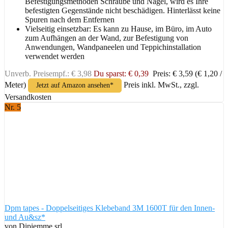
Befestigungsmethoden Schraube und Nagel, wird es Ihre
befestigten Gegenstände nicht beschädigen. Hinterlässt keine
Spuren nach dem Entfernen
Vielseitig einsetzbar: Es kann zu Hause, im Büro, im Auto
zum Aufhängen an der Wand, zur Befestigung von
Anwendungen, Wandpaneelen und Teppichinstallation
verwendet werden
Unverb. Preisempf.: € 3,98
Du sparst: € 0,39
Preis: € 3,59
(€ 1,20 /
Meter)
Preis inkl. MwSt., zzgl.
Jetzt auf Amazon ansehen*
Versandkosten
Nr. 5
Dpm tapes - Doppelseitiges Klebeband 3M 1600T für den Innen-
und Au&sz*
von Dipiemme srl