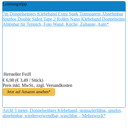
Leistungstipp
7m Doppelseitiges Klebeband Extra Stark Transparent,Abnehmbar
Spurlos Double Sided Tape,2 Rollen Nano Klebeband Doppelseitig
Ablösbar für Teppich, Foto Wand, Küche, Zuhause, Auto*
Hersteller
FeiJI
€ 6,98
(€ 3,49 / Stück)
Preis inkl. MwSt., zzgl. Versandkosten
Jetzt auf Amazon ansehen*
Art3d 3 meter, Doppelseitiges Klebeband, strapazierfähig, spurlos,
abnehmbar, wiederverwendbar, waschbar – Mehrzweck*