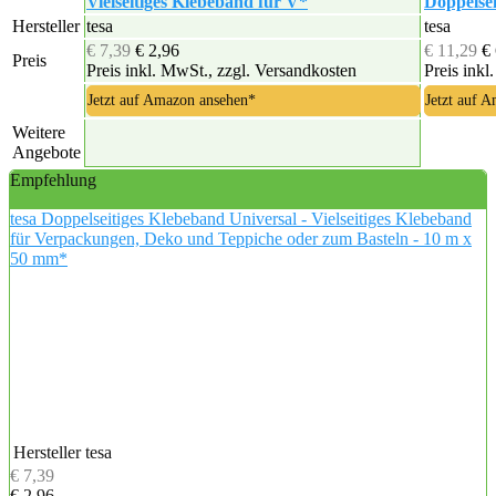
Vielseitiges Klebeband für V*
Doppelse
Hersteller
tesa
tesa
€ 7,39
€ 2,96
€ 11,29
€
Preis
Preis inkl. MwSt., zzgl. Versandkosten
Preis inkl
Jetzt auf Amazon ansehen*
Jetzt auf 
Weitere
Angebote
Empfehlung
tesa Doppelseitiges Klebeband Universal - Vielseitiges Klebeband
für Verpackungen, Deko und Teppiche oder zum Basteln - 10 m x
50 mm*
Hersteller
tesa
€ 7,39
€ 2,96