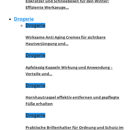
Eiskratzer und Schneebesen für den Winter:
Effiziente Werkzeuge…
Drogerie
Drogerie
Wirksame Anti Aging Cremes für sichtbare
Hautverjüngung und…
Drogerie
Apfelessig Kapseln Wirkung und Anwendung –
Vorteile und…
Drogerie
Hornhautraspel effektiv entfernen und gepflegte
Füße erhalten
Drogerie
Praktische Brillenhalter für Ordnung und Schutz im