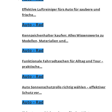
Effektive Luftreiniger fürs Auto für saubere und
frische…
Auto – Rad
Kennzeichenhalter kaufen: Alles Wissenswerte zu
Modellen, Materialien und…
Auto – Rad
Funktionale Fahrradtaschen für Alltag und Tour –
praktische…
Auto – Rad
Auto Sonnenschutzrollo richtig wählen – effektiver
Schutz vor…
Auto – Rad