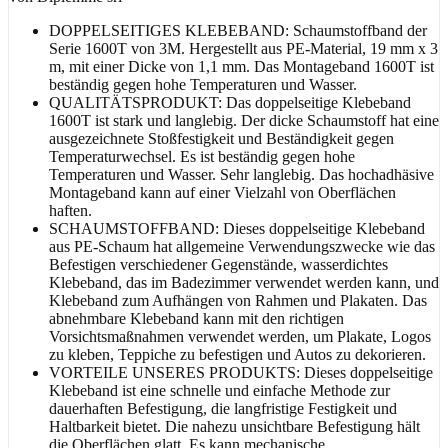
DOPPELSEITIGES KLEBEBAND: Schaumstoffband der
Serie 1600T von 3M. Hergestellt aus PE-Material, 19 mm x 3
m, mit einer Dicke von 1,1 mm. Das Montageband 1600T ist
beständig gegen hohe Temperaturen und Wasser.
QUALITÄTSPRODUKT: Das doppelseitige Klebeband
1600T ist stark und langlebig. Der dicke Schaumstoff hat eine
ausgezeichnete Stoßfestigkeit und Beständigkeit gegen
Temperaturwechsel. Es ist beständig gegen hohe
Temperaturen und Wasser. Sehr langlebig. Das hochadhäsive
Montageband kann auf einer Vielzahl von Oberflächen
haften.
SCHAUMSTOFFBAND: Dieses doppelseitige Klebeband
aus PE-Schaum hat allgemeine Verwendungszwecke wie das
Befestigen verschiedener Gegenstände, wasserdichtes
Klebeband, das im Badezimmer verwendet werden kann, und
Klebeband zum Aufhängen von Rahmen und Plakaten. Das
abnehmbare Klebeband kann mit den richtigen
Vorsichtsmaßnahmen verwendet werden, um Plakate, Logos
zu kleben, Teppiche zu befestigen und Autos zu dekorieren.
VORTEILE UNSERES PRODUKTS: Dieses doppelseitige
Klebeband ist eine schnelle und einfache Methode zur
dauerhaften Befestigung, die langfristige Festigkeit und
Haltbarkeit bietet. Die nahezu unsichtbare Befestigung hält
die Oberflächen glatt. Es kann mechanische