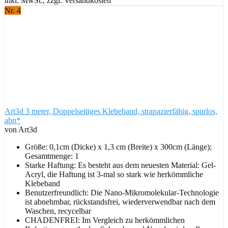
inkl. MwSt., zzgl. Versandkosten
Nr. 4
Art3d 3 meter, Doppelseitiges Klebeband, strapazierfähig, spurlos,
abn*
von Art3d
Größe: 0,1cm (Dicke) x 1,3 cm (Breite) x 300cm (Länge);
Gesamtmenge: 1
Starke Haftung: Es besteht aus dem neuesten Material: Gel-
Acryl, die Haftung ist 3-mal so stark wie herkömmliche
Klebeband
Benutzerfreundlich: Die Nano-Mikromolekular-Technologie
ist abnehmbar, rückstandsfrei, wiederverwendbar nach dem
Waschen, recycelbar
CHADENFREI: Im Vergleich zu herkömmlichen