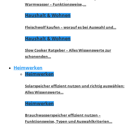
Warmwasser – Funktionsweise,…
Haushalt & Wohnen
Fleischwolf kaufen – worauf es bei Auswahl und…
Haushalt & Wohnen
Slow Cooker Ratgeber – Alles Wissenswerte zur
schonenden…
Heimwerken
Heimwerken
Solarspeicher effizient nutzen und richtig auswählen:
Alles Wissenswerte…
Heimwerken
Brauchwasserspeicher effizient nutzen –
Funktionsweise, Typen und Auswahlkriterien…