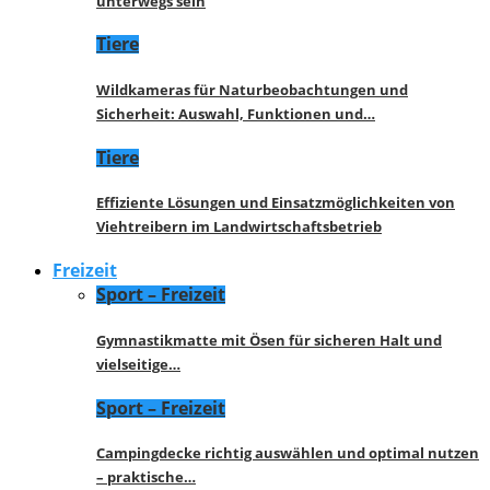
unterwegs sein
Tiere
Wildkameras für Naturbeobachtungen und
Sicherheit: Auswahl, Funktionen und…
Tiere
Effiziente Lösungen und Einsatzmöglichkeiten von
Viehtreibern im Landwirtschaftsbetrieb
Freizeit
Sport – Freizeit
Gymnastikmatte mit Ösen für sicheren Halt und
vielseitige…
Sport – Freizeit
Campingdecke richtig auswählen und optimal nutzen
– praktische…