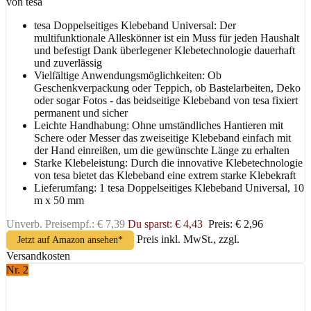
von tesa
tesa Doppelseitiges Klebeband Universal: Der
multifunktionale Alleskönner ist ein Muss für jeden Haushalt
und befestigt Dank überlegener Klebetechnologie dauerhaft
und zuverlässig
Vielfältige Anwendungsmöglichkeiten: Ob
Geschenkverpackung oder Teppich, ob Bastelarbeiten, Deko
oder sogar Fotos - das beidseitige Klebeband von tesa fixiert
permanent und sicher
Leichte Handhabung: Ohne umständliches Hantieren mit
Schere oder Messer das zweiseitige Klebeband einfach mit
der Hand einreißen, um die gewünschte Länge zu erhalten
Starke Klebeleistung: Durch die innovative Klebetechnologie
von tesa bietet das Klebeband eine extrem starke Klebekraft
Lieferumfang: 1 tesa Doppelseitiges Klebeband Universal, 10
m x 50 mm
Unverb. Preisempf.: € 7,39
Du sparst: € 4,43
Preis: € 2,96
Preis inkl. MwSt., zzgl.
Jetzt auf Amazon ansehen*
Versandkosten
Nr. 2