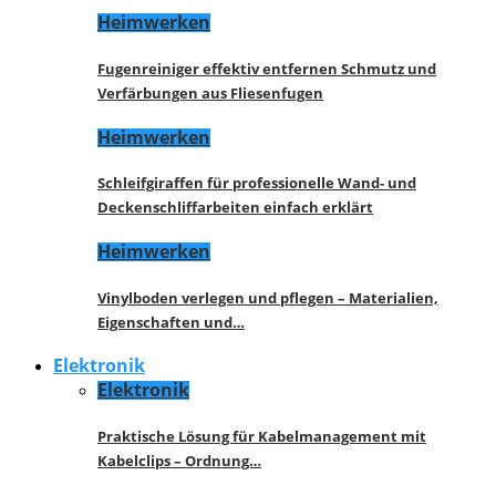
Heimwerken
Fugenreiniger effektiv entfernen Schmutz und
Verfärbungen aus Fliesenfugen
Heimwerken
Schleifgiraffen für professionelle Wand- und
Deckenschliffarbeiten einfach erklärt
Heimwerken
Vinylboden verlegen und pflegen – Materialien,
Eigenschaften und…
Elektronik
Elektronik
Praktische Lösung für Kabelmanagement mit
Kabelclips – Ordnung…