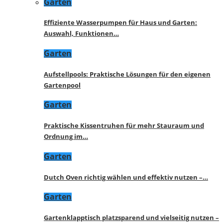
Garten
Effiziente Wasserpumpen für Haus und Garten:
Auswahl, Funktionen…
Garten
Aufstellpools: Praktische Lösungen für den eigenen
Gartenpool
Garten
Praktische Kissentruhen für mehr Stauraum und
Ordnung im…
Garten
Dutch Oven richtig wählen und effektiv nutzen –…
Garten
Gartenklapptisch platzsparend und vielseitig nutzen –