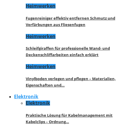
Heimwerken
Fugenreiniger effektiv entfernen Schmutz und
Verfärbungen aus Fliesenfugen
Heimwerken
Schleifgiraffen für professionelle Wand- und
Deckenschliffarbeiten einfach erklärt
Heimwerken
Vinylboden verlegen und pflegen – Materialien,
Eigenschaften und…
Elektronik
Elektronik
Praktische Lösung für Kabelmanagement mit
Kabelclips – Ordnung…