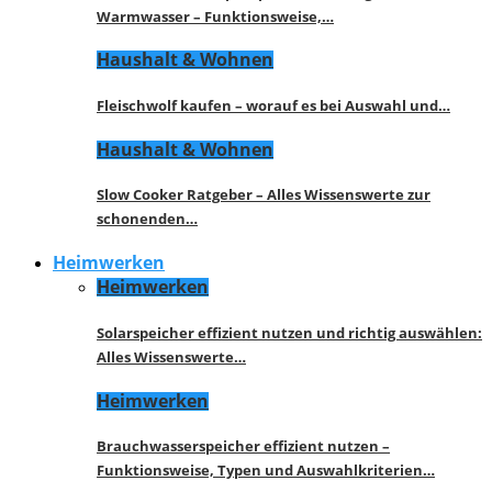
Warmwasser – Funktionsweise,…
Haushalt & Wohnen
Fleischwolf kaufen – worauf es bei Auswahl und…
Haushalt & Wohnen
Slow Cooker Ratgeber – Alles Wissenswerte zur
schonenden…
Heimwerken
Heimwerken
Solarspeicher effizient nutzen und richtig auswählen:
Alles Wissenswerte…
Heimwerken
Brauchwasserspeicher effizient nutzen –
Funktionsweise, Typen und Auswahlkriterien…