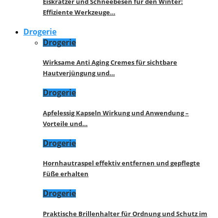
Eiskratzer und Schneebesen für den Winter:
Effiziente Werkzeuge…
Drogerie
Drogerie
Wirksame Anti Aging Cremes für sichtbare
Hautverjüngung und…
Drogerie
Apfelessig Kapseln Wirkung und Anwendung –
Vorteile und…
Drogerie
Hornhautraspel effektiv entfernen und gepflegte
Füße erhalten
Drogerie
Praktische Brillenhalter für Ordnung und Schutz im