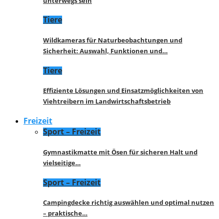
unterwegs sein
Tiere
Wildkameras für Naturbeobachtungen und
Sicherheit: Auswahl, Funktionen und…
Tiere
Effiziente Lösungen und Einsatzmöglichkeiten von
Viehtreibern im Landwirtschaftsbetrieb
Freizeit
Sport – Freizeit
Gymnastikmatte mit Ösen für sicheren Halt und
vielseitige…
Sport – Freizeit
Campingdecke richtig auswählen und optimal nutzen
– praktische…