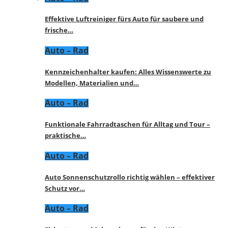
Effektive Luftreiniger fürs Auto für saubere und
frische…
Auto – Rad
Kennzeichenhalter kaufen: Alles Wissenswerte zu
Modellen, Materialien und…
Auto – Rad
Funktionale Fahrradtaschen für Alltag und Tour –
praktische…
Auto – Rad
Auto Sonnenschutzrollo richtig wählen – effektiver
Schutz vor…
Auto – Rad