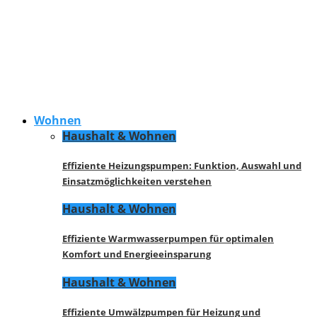
Wohnen
Haushalt & Wohnen
Effiziente Heizungspumpen: Funktion, Auswahl und
Einsatzmöglichkeiten verstehen
Haushalt & Wohnen
Effiziente Warmwasserpumpen für optimalen
Komfort und Energieeinsparung
Haushalt & Wohnen
Effiziente Umwälzpumpen für Heizung und