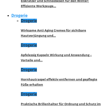
Eiskratzer und Schneebesen für den Winter:
Effiziente Werkzeuge…
Drogerie
Drogerie
Wirksame Anti Aging Cremes für sichtbare
Hautverjüngung und…
Drogerie
Apfelessig Kapseln Wirkung und Anwendung –
Vorteile und…
Drogerie
Hornhautraspel effektiv entfernen und gepflegte
Füße erhalten
Drogerie
Praktische Brillenhalter für Ordnung und Schutz im