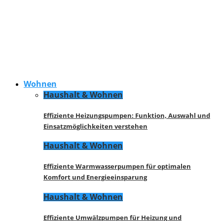
Wohnen
Haushalt & Wohnen
Effiziente Heizungspumpen: Funktion, Auswahl und
Einsatzmöglichkeiten verstehen
Haushalt & Wohnen
Effiziente Warmwasserpumpen für optimalen
Komfort und Energieeinsparung
Haushalt & Wohnen
Effiziente Umwälzpumpen für Heizung und