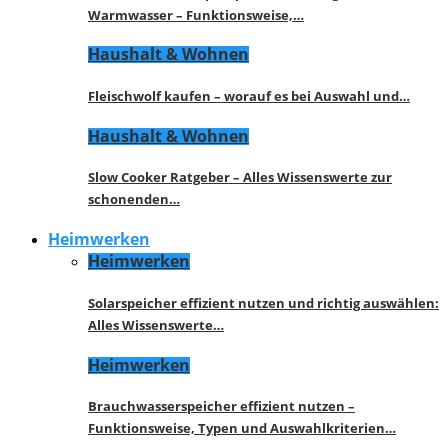
Warmwasser – Funktionsweise,…
Haushalt & Wohnen
Fleischwolf kaufen – worauf es bei Auswahl und…
Haushalt & Wohnen
Slow Cooker Ratgeber – Alles Wissenswerte zur
schonenden…
Heimwerken
Heimwerken
Solarspeicher effizient nutzen und richtig auswählen:
Alles Wissenswerte…
Heimwerken
Brauchwasserspeicher effizient nutzen –
Funktionsweise, Typen und Auswahlkriterien…