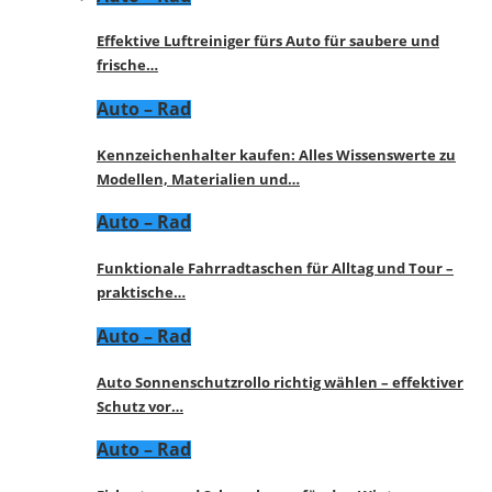
Effektive Luftreiniger fürs Auto für saubere und
frische…
Auto – Rad
Kennzeichenhalter kaufen: Alles Wissenswerte zu
Modellen, Materialien und…
Auto – Rad
Funktionale Fahrradtaschen für Alltag und Tour –
praktische…
Auto – Rad
Auto Sonnenschutzrollo richtig wählen – effektiver
Schutz vor…
Auto – Rad