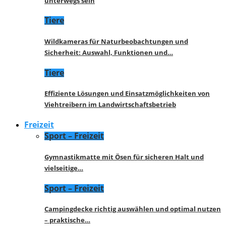
unterwegs sein
Tiere
Wildkameras für Naturbeobachtungen und
Sicherheit: Auswahl, Funktionen und…
Tiere
Effiziente Lösungen und Einsatzmöglichkeiten von
Viehtreibern im Landwirtschaftsbetrieb
Freizeit
Sport – Freizeit
Gymnastikmatte mit Ösen für sicheren Halt und
vielseitige…
Sport – Freizeit
Campingdecke richtig auswählen und optimal nutzen
– praktische…