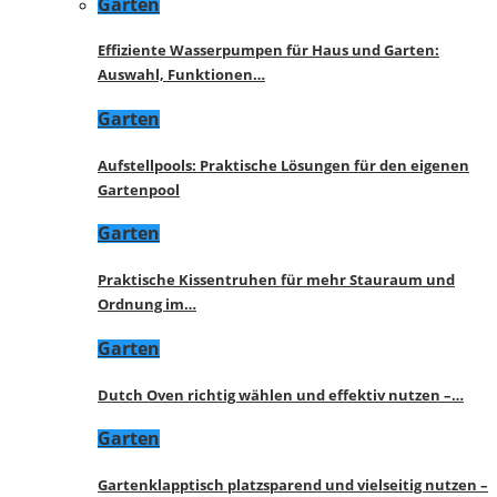
Garten
Effiziente Wasserpumpen für Haus und Garten:
Auswahl, Funktionen…
Garten
Aufstellpools: Praktische Lösungen für den eigenen
Gartenpool
Garten
Praktische Kissentruhen für mehr Stauraum und
Ordnung im…
Garten
Dutch Oven richtig wählen und effektiv nutzen –…
Garten
Gartenklapptisch platzsparend und vielseitig nutzen –