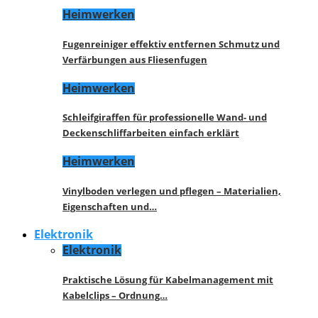
Heimwerken
Fugenreiniger effektiv entfernen Schmutz und
Verfärbungen aus Fliesenfugen
Heimwerken
Schleifgiraffen für professionelle Wand- und
Deckenschliffarbeiten einfach erklärt
Heimwerken
Vinylboden verlegen und pflegen – Materialien,
Eigenschaften und…
Elektronik
Elektronik
Praktische Lösung für Kabelmanagement mit
Kabelclips – Ordnung…