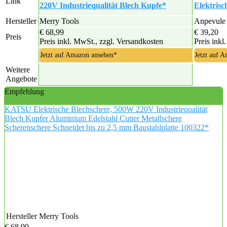
Link
220V Industriequalität Blech Kupfe*
Elektrisc
Hersteller
Merry Tools
Anpevule
€ 68,99
€ 39,20
Preis
Preis inkl. MwSt., zzgl. Versandkosten
Preis inkl
Jetzt auf Amazon ansehen*
Jetzt auf 
Weitere
Angebote
Empfehlung
KATSU Elektrische Blechschere, 500W 220V Industriequalität
Blech Kupfer Aluminium Edelstahl Cutter Metallschere
Scherenschere Schneidet bis zu 2,5 mm Baustahlplatte 100322*
Hersteller
Merry Tools
€ 68,99