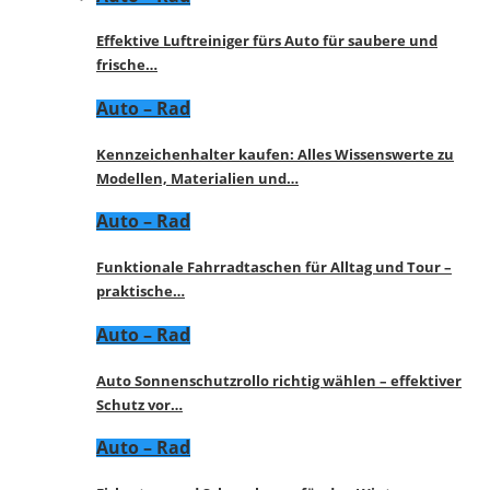
Effektive Luftreiniger fürs Auto für saubere und
frische…
Auto – Rad
Kennzeichenhalter kaufen: Alles Wissenswerte zu
Modellen, Materialien und…
Auto – Rad
Funktionale Fahrradtaschen für Alltag und Tour –
praktische…
Auto – Rad
Auto Sonnenschutzrollo richtig wählen – effektiver
Schutz vor…
Auto – Rad