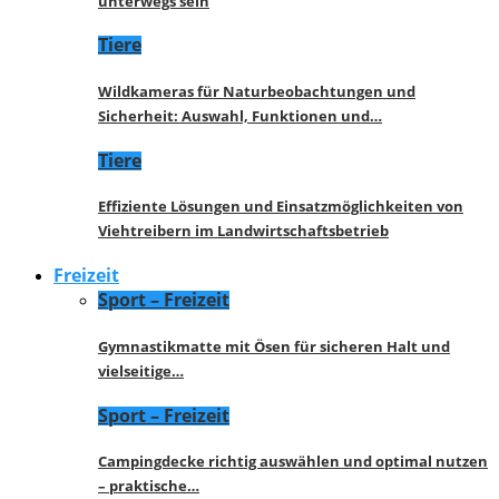
unterwegs sein
Tiere
Wildkameras für Naturbeobachtungen und
Sicherheit: Auswahl, Funktionen und…
Tiere
Effiziente Lösungen und Einsatzmöglichkeiten von
Viehtreibern im Landwirtschaftsbetrieb
Freizeit
Sport – Freizeit
Gymnastikmatte mit Ösen für sicheren Halt und
vielseitige…
Sport – Freizeit
Campingdecke richtig auswählen und optimal nutzen
– praktische…