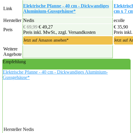
Elektrische Pfanne - 40 cm - Dickwandiges
Elektrisc
Link
Aluminium-Gussgehäuse*
cm x 7 c
Hersteller
Nedis
ecolle
€ 69,99
€ 49,27
€ 35,90
Preis
Preis inkl. MwSt., zzgl. Versandkosten
Preis inkl
Jetzt auf Amazon ansehen*
Jetzt auf 
Weitere
Angebote
Empfehlung
Elektrische Pfanne - 40 cm - Dickwandiges Aluminium-
Gussgehäuse*
Hersteller
Nedis