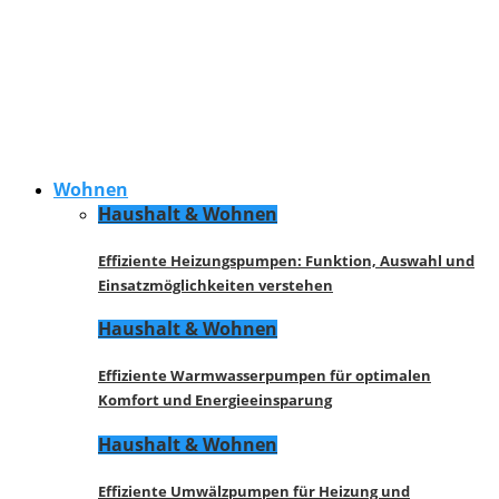
Wohnen
Haushalt & Wohnen
Effiziente Heizungspumpen: Funktion, Auswahl und
Einsatzmöglichkeiten verstehen
Haushalt & Wohnen
Effiziente Warmwasserpumpen für optimalen
Komfort und Energieeinsparung
Haushalt & Wohnen
Effiziente Umwälzpumpen für Heizung und