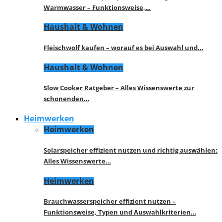
Warmwasser – Funktionsweise,…
Haushalt & Wohnen
Fleischwolf kaufen – worauf es bei Auswahl und…
Haushalt & Wohnen
Slow Cooker Ratgeber – Alles Wissenswerte zur
schonenden…
Heimwerken
Heimwerken
Solarspeicher effizient nutzen und richtig auswählen:
Alles Wissenswerte…
Heimwerken
Brauchwasserspeicher effizient nutzen –
Funktionsweise, Typen und Auswahlkriterien…