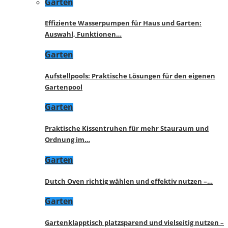
Garten
Effiziente Wasserpumpen für Haus und Garten:
Auswahl, Funktionen…
Garten
Aufstellpools: Praktische Lösungen für den eigenen
Gartenpool
Garten
Praktische Kissentruhen für mehr Stauraum und
Ordnung im…
Garten
Dutch Oven richtig wählen und effektiv nutzen –…
Garten
Gartenklapptisch platzsparend und vielseitig nutzen –