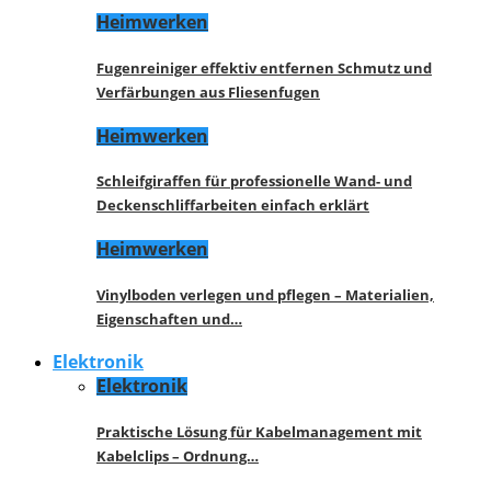
Heimwerken
Fugenreiniger effektiv entfernen Schmutz und
Verfärbungen aus Fliesenfugen
Heimwerken
Schleifgiraffen für professionelle Wand- und
Deckenschliffarbeiten einfach erklärt
Heimwerken
Vinylboden verlegen und pflegen – Materialien,
Eigenschaften und…
Elektronik
Elektronik
Praktische Lösung für Kabelmanagement mit
Kabelclips – Ordnung…