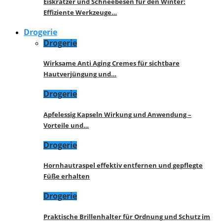
Eiskratzer und Schneebesen für den Winter:
Effiziente Werkzeuge…
Drogerie
Drogerie
Wirksame Anti Aging Cremes für sichtbare
Hautverjüngung und…
Drogerie
Apfelessig Kapseln Wirkung und Anwendung –
Vorteile und…
Drogerie
Hornhautraspel effektiv entfernen und gepflegte
Füße erhalten
Drogerie
Praktische Brillenhalter für Ordnung und Schutz im