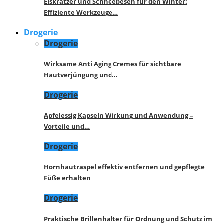
Eiskratzer und Schneebesen für den Winter:
Effiziente Werkzeuge…
Drogerie
Drogerie
Wirksame Anti Aging Cremes für sichtbare
Hautverjüngung und…
Drogerie
Apfelessig Kapseln Wirkung und Anwendung –
Vorteile und…
Drogerie
Hornhautraspel effektiv entfernen und gepflegte
Füße erhalten
Drogerie
Praktische Brillenhalter für Ordnung und Schutz im