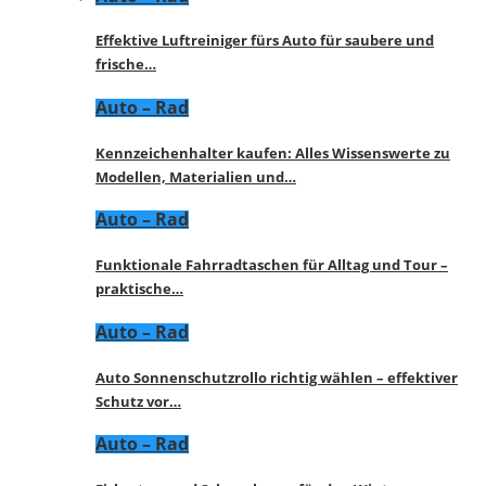
Effektive Luftreiniger fürs Auto für saubere und
frische…
Auto – Rad
Kennzeichenhalter kaufen: Alles Wissenswerte zu
Modellen, Materialien und…
Auto – Rad
Funktionale Fahrradtaschen für Alltag und Tour –
praktische…
Auto – Rad
Auto Sonnenschutzrollo richtig wählen – effektiver
Schutz vor…
Auto – Rad