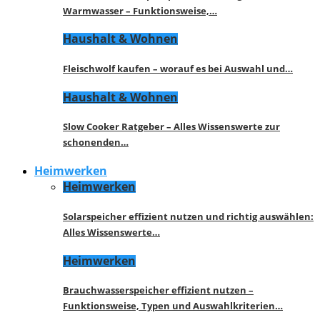
Warmwasser – Funktionsweise,…
Haushalt & Wohnen
Fleischwolf kaufen – worauf es bei Auswahl und…
Haushalt & Wohnen
Slow Cooker Ratgeber – Alles Wissenswerte zur
schonenden…
Heimwerken
Heimwerken
Solarspeicher effizient nutzen und richtig auswählen:
Alles Wissenswerte…
Heimwerken
Brauchwasserspeicher effizient nutzen –
Funktionsweise, Typen und Auswahlkriterien…