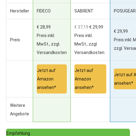
Hersteller
FIDECO
SABRENT
POSUGEAR
€ 28,99
€ 37,19
€ 29,99
€ 29,99
Preis inkl.
Preis inkl.
Preis
Preis inkl. 
MwSt., zzgl.
MwSt., zzgl.
zzgl. Vers
Versandkosten
Versandkosten
Jetzt auf
Jetzt auf
Jetzt auf
Amazon
Amazon
ansehen*
ansehen*
ansehen*
Weitere
Angebote
Empfehlung