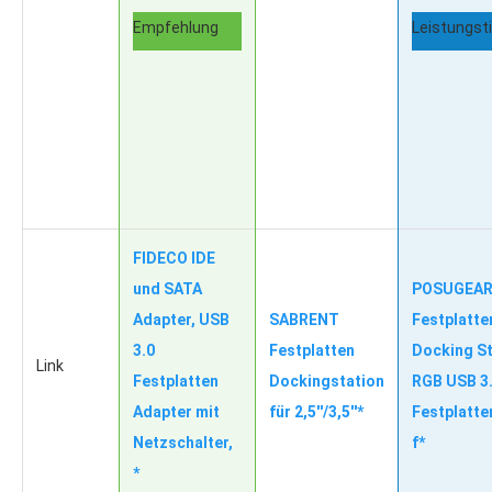
Empfehlung
Leistungst
FIDECO IDE
und SATA
POSUGEA
Adapter, USB
SABRENT
Festplatte
3.0
Festplatten
Docking St
Link
Festplatten
Dockingstation
RGB USB 3
Adapter mit
für 2,5''/3,5''*
Festplatt
Netzschalter,
f*
*