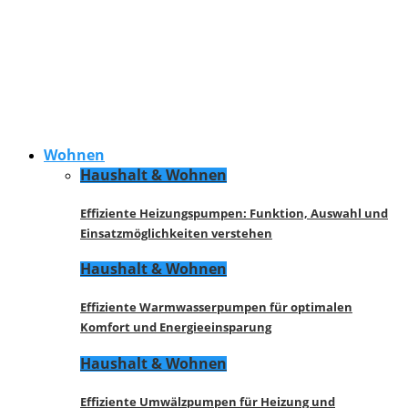
Wohnen
Haushalt & Wohnen
Effiziente Heizungspumpen: Funktion, Auswahl und
Einsatzmöglichkeiten verstehen
Haushalt & Wohnen
Effiziente Warmwasserpumpen für optimalen
Komfort und Energieeinsparung
Haushalt & Wohnen
Effiziente Umwälzpumpen für Heizung und