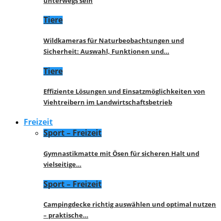
unterwegs sein
Tiere
Wildkameras für Naturbeobachtungen und
Sicherheit: Auswahl, Funktionen und…
Tiere
Effiziente Lösungen und Einsatzmöglichkeiten von
Viehtreibern im Landwirtschaftsbetrieb
Freizeit
Sport – Freizeit
Gymnastikmatte mit Ösen für sicheren Halt und
vielseitige…
Sport – Freizeit
Campingdecke richtig auswählen und optimal nutzen
– praktische…