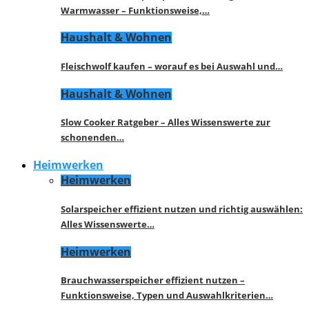
Warmwasser – Funktionsweise,…
Haushalt & Wohnen
Fleischwolf kaufen – worauf es bei Auswahl und…
Haushalt & Wohnen
Slow Cooker Ratgeber – Alles Wissenswerte zur
schonenden…
Heimwerken
Heimwerken
Solarspeicher effizient nutzen und richtig auswählen:
Alles Wissenswerte…
Heimwerken
Brauchwasserspeicher effizient nutzen –
Funktionsweise, Typen und Auswahlkriterien…