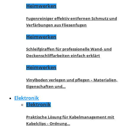
Heimwerken
Fugenreiniger effektiv entfernen Schmutz und
Verfärbungen aus Fliesenfugen
Heimwerken
Schleifgiraffen für professionelle Wand- und
Deckenschliffarbeiten einfach erklärt
Heimwerken
Vinylboden verlegen und pflegen – Materialien,
Eigenschaften und…
Elektronik
Elektronik
Praktische Lösung für Kabelmanagement mit
Kabelclips – Ordnung…