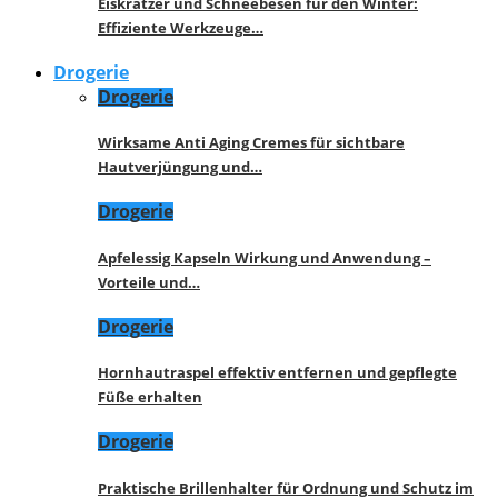
Eiskratzer und Schneebesen für den Winter:
Effiziente Werkzeuge…
Drogerie
Drogerie
Wirksame Anti Aging Cremes für sichtbare
Hautverjüngung und…
Drogerie
Apfelessig Kapseln Wirkung und Anwendung –
Vorteile und…
Drogerie
Hornhautraspel effektiv entfernen und gepflegte
Füße erhalten
Drogerie
Praktische Brillenhalter für Ordnung und Schutz im