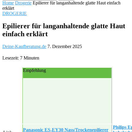
Home
Drogerie
Epilierer für langanhaltende glatte Haut einfach
erklärt
DROGERIE
Epilierer für langanhaltende glatte Haut
einfach erklärt
Deine-Kaufberatung.de
7. Dezember 2025
Lesezeit: 7 Minuten
Empfehlung
Philips Ep
Panasonic ES-EY30 Nass/Trockenepilierer