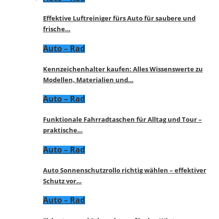
Effektive Luftreiniger fürs Auto für saubere und
frische…
Auto – Rad
Kennzeichenhalter kaufen: Alles Wissenswerte zu
Modellen, Materialien und…
Auto – Rad
Funktionale Fahrradtaschen für Alltag und Tour –
praktische…
Auto – Rad
Auto Sonnenschutzrollo richtig wählen – effektiver
Schutz vor…
Auto – Rad