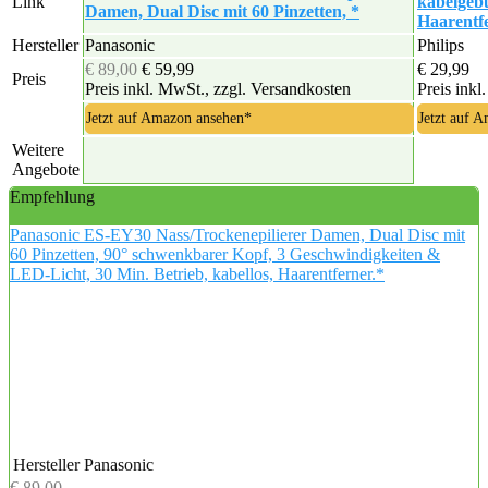
Link
kabelgebu
Damen, Dual Disc mit 60 Pinzetten, *
Haarentf
Hersteller
Panasonic
Philips
€ 89,00
€ 59,99
€ 29,99
Preis
Preis inkl. MwSt., zzgl. Versandkosten
Preis inkl
Jetzt auf Amazon ansehen*
Jetzt auf 
Weitere
Angebote
Empfehlung
Panasonic ES-EY30 Nass/Trockenepilierer Damen, Dual Disc mit
60 Pinzetten, 90° schwenkbarer Kopf, 3 Geschwindigkeiten &
LED-Licht, 30 Min. Betrieb, kabellos, Haarentferner.*
Hersteller
Panasonic
€ 89,00