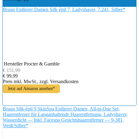
Braun Epilierer Damen Silk·épil 7, Ladyshaver, 7-241, Silber*
Hersteller
Procter & Gamble
€ 151,99
€ 99,99
Preis inkl. MwSt., zzgl. Versandkosten
Jetzt auf Amazon ansehen*
Braun Silk-épil 9 SkinSpa Epilierer Damen, All-in-One Set,
Haarentferner für Langanhaltende Haarentfernung, Ladyshaver,
Wasserdicht — Inkl. Facespa Gesichtshaarentferner — 9-381,
Weiß/Silber*