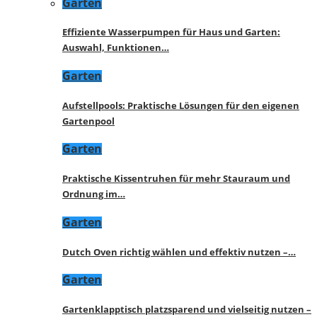
Garten
Effiziente Wasserpumpen für Haus und Garten:
Auswahl, Funktionen…
Garten
Aufstellpools: Praktische Lösungen für den eigenen
Gartenpool
Garten
Praktische Kissentruhen für mehr Stauraum und
Ordnung im…
Garten
Dutch Oven richtig wählen und effektiv nutzen –…
Garten
Gartenklapptisch platzsparend und vielseitig nutzen –