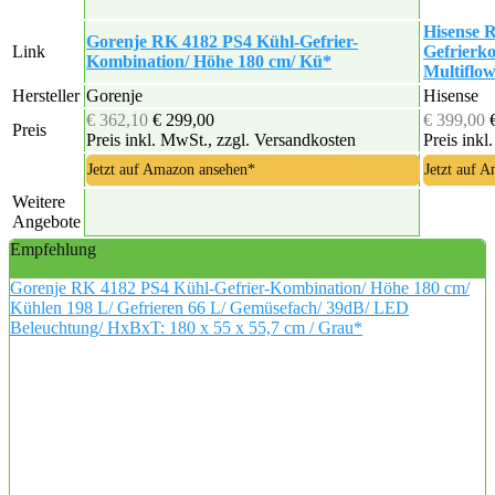
Hisense
Gorenje RK 4182 PS4 Kühl-Gefrier-
Link
Gefrierk
Kombination/ Höhe 180 cm/ Kü*
Multiflo
Hersteller
Gorenje
Hisense
€ 362,10
€ 299,00
€ 399,00
Preis
Preis inkl. MwSt., zzgl. Versandkosten
Preis inkl
Jetzt auf Amazon ansehen*
Jetzt auf 
Weitere
Angebote
Empfehlung
Gorenje RK 4182 PS4 Kühl-Gefrier-Kombination/ Höhe 180 cm/
Kühlen 198 L/ Gefrieren 66 L/ Gemüsefach/ 39dB/ LED
Beleuchtung/ HxBxT: 180 x 55 x 55,7 cm / Grau*