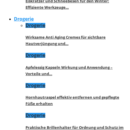
Eiskratzer und Schneebesen für den Winter:
Effiziente Werkzeuge…
Drogerie
Drogerie
Wirksame Anti Aging Cremes für sichtbare
Hautverjüngung und…
Drogerie
Apfelessig Kapseln Wirkung und Anwendung –
Vorteile und…
Drogerie
Hornhautraspel effektiv entfernen und gepflegte
Füße erhalten
Drogerie
Praktische Brillenhalter für Ordnung und Schutz im