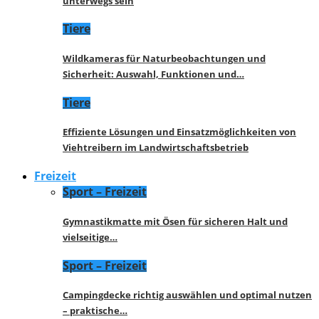
unterwegs sein
Tiere
Wildkameras für Naturbeobachtungen und
Sicherheit: Auswahl, Funktionen und…
Tiere
Effiziente Lösungen und Einsatzmöglichkeiten von
Viehtreibern im Landwirtschaftsbetrieb
Freizeit
Sport – Freizeit
Gymnastikmatte mit Ösen für sicheren Halt und
vielseitige…
Sport – Freizeit
Campingdecke richtig auswählen und optimal nutzen
– praktische…