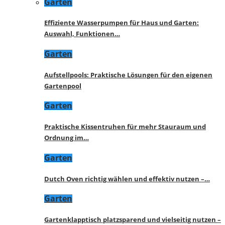
Garten
Effiziente Wasserpumpen für Haus und Garten:
Auswahl, Funktionen…
Garten
Aufstellpools: Praktische Lösungen für den eigenen
Gartenpool
Garten
Praktische Kissentruhen für mehr Stauraum und
Ordnung im…
Garten
Dutch Oven richtig wählen und effektiv nutzen –…
Garten
Gartenklapptisch platzsparend und vielseitig nutzen –