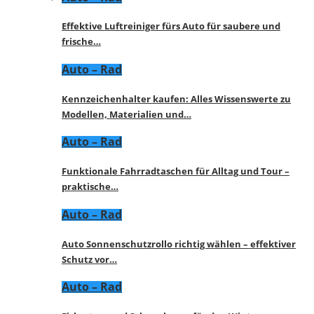
Effektive Luftreiniger fürs Auto für saubere und
frische…
Auto – Rad
Kennzeichenhalter kaufen: Alles Wissenswerte zu
Modellen, Materialien und…
Auto – Rad
Funktionale Fahrradtaschen für Alltag und Tour –
praktische…
Auto – Rad
Auto Sonnenschutzrollo richtig wählen – effektiver
Schutz vor…
Auto – Rad