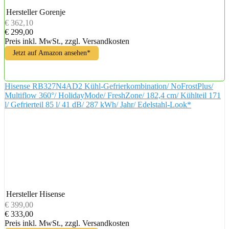
Hersteller
Gorenje
€ 362,10
€ 299,00
Preis inkl. MwSt., zzgl. Versandkosten
Jetzt auf Amazon ansehen*
Hisense RB327N4AD2 Kühl-Gefrierkombination/ NoFrostPlus/
Multiflow 360°/ HolidayMode/ FreshZone/ 182,4 cm/ Kühlteil 171
l/ Gefrierteil 85 l/ 41 dB/ 287 kWh/ Jahr/ Edelstahl-Look*
Hersteller
Hisense
€ 399,00
€ 333,00
Preis inkl. MwSt., zzgl. Versandkosten