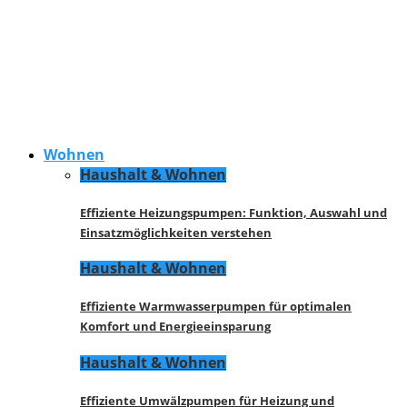
Wohnen
Haushalt & Wohnen
Effiziente Heizungspumpen: Funktion, Auswahl und
Einsatzmöglichkeiten verstehen
Haushalt & Wohnen
Effiziente Warmwasserpumpen für optimalen
Komfort und Energieeinsparung
Haushalt & Wohnen
Effiziente Umwälzpumpen für Heizung und