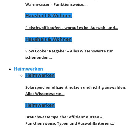
Warmwasser – Funktionsweise,…
Haushalt & Wohnen
Fleischwolf kaufen – worauf es bei Auswahl und…
Haushalt & Wohnen
Slow Cooker Ratgeber – Alles Wissenswerte zur
schonenden…
Heimwerken
Heimwerken
Solarspeicher effizient nutzen und richtig auswählen:
Alles Wissenswerte…
Heimwerken
Brauchwasserspeicher effizient nutzen –
Funktionsweise, Typen und Auswahlkriterien…