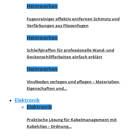
Heimwerken
Fugenreiniger effektiv entfernen Schmutz und
Verfärbungen aus Fliesenfugen
Heimwerken
Schleifgiraffen für professionelle Wand- und
Deckenschliffarbeiten einfach erklärt
Heimwerken
Vinylboden verlegen und pflegen – Materialien,
Eigenschaften und…
Elektronik
Elektronik
Praktische Lösung für Kabelmanagement mit
Kabelclips – Ordnung…