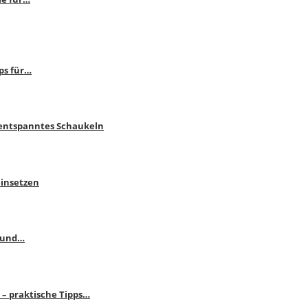
ps für…
 entspanntes Schaukeln
einsetzen
s und…
– praktische Tipps…