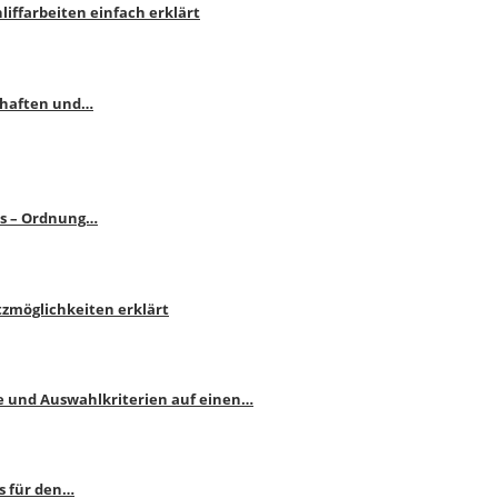
liffarbeiten einfach erklärt
schaften und…
ps – Ordnung…
atzmöglichkeiten erklärt
e und Auswahlkriterien auf einen…
s für den…