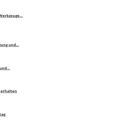
e Werkzeuge…
ngung und…
 und…
 erhalten
tag