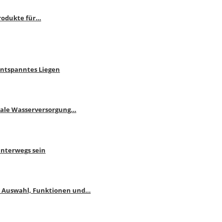
rodukte für…
Entspanntes Liegen
male Wasserversorgung…
unterwegs sein
: Auswahl, Funktionen und…