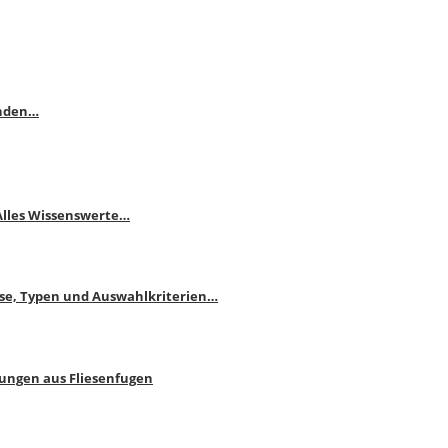
enden…
 Alles Wissenswerte…
ise, Typen und Auswahlkriterien…
bungen aus Fliesenfugen