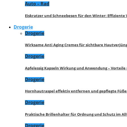
Auto – Rad
Eiskratzer und Schneebesen für den Winter: Effizient
Drogerie
Drogerie
Wirksame Anti Aging Cremes für sichtbare Hautverjü
Drogerie
Apfelessig Kapseln Wirkung und Anwendung – Vorteile
Drogerie
Hornhautraspel effektiv entfernen und gepflegte Füße
Drogerie
Praktische Brillenhalter für Ordnung und Schutz im All
Drogerie