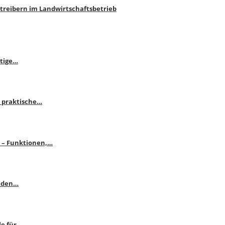
htreibern im Landwirtschaftsbetrieb
itige…
 praktische…
se – Funktionen,…
enden…
le für…