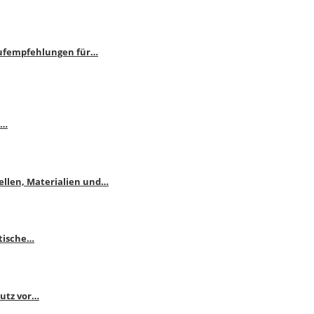
aufempfehlungen für…
e…
ellen, Materialien und…
ktische…
hutz vor…