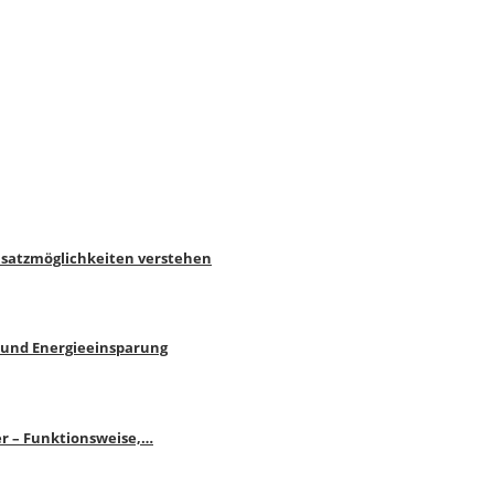
nsatzmöglichkeiten verstehen
 und Energieeinsparung
r – Funktionsweise,…