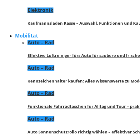
Elektronik
Kaufmannsladen Kasse – Auswahl, Funktionen und K
Mobilität
Auto – Rad
Effektive Luftreiniger fürs Auto für saubere und frisch
Auto – Rad
Kennzeichenhalter kaufen: Alles Wissenswerte zu Mod
Auto – Rad
Funktionale Fahrradtaschen für Alltag und Tour – pra
Auto – Rad
Auto Sonnenschutzrollo richtig wählen – effektiver Sc