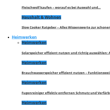
Fleischwolf kaufen – worauf es bei Auswahl und…
Haushalt & Wohnen
Slow Cooker Ratgeber – Alles Wissenswerte zur schon
Heimwerken
Heimwerken
Solarspeicher effizient nutzen und richtig auswählen:
Heimwerken
Brauchwasserspeicher effizient nutzen – Funktionswe
Heimwerken
Fugenreiniger effektiv entfernen Schmutz und Verfär
Heimwerken