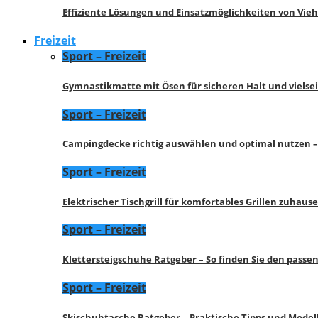
Effiziente Lösungen und Einsatzmöglichkeiten von Vie
Freizeit
Sport – Freizeit
Gymnastikmatte mit Ösen für sicheren Halt und vielse
Sport – Freizeit
Campingdecke richtig auswählen und optimal nutzen –
Sport – Freizeit
Elektrischer Tischgrill für komfortables Grillen zuhau
Sport – Freizeit
Klettersteigschuhe Ratgeber – So finden Sie den pass
Sport – Freizeit
Skischuhtasche Ratgeber – Praktische Tipps und Model