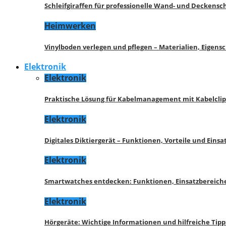
Schleifgiraffen für professionelle Wand- und Deckensch
Heimwerken
Vinylboden verlegen und pflegen – Materialien, Eigen
Elektronik
Elektronik
Praktische Lösung für Kabelmanagement mit Kabelcli
Elektronik
Digitales Diktiergerät – Funktionen, Vorteile und Eins
Elektronik
Smartwatches entdecken: Funktionen, Einsatzbereich
Elektronik
Hörgeräte: Wichtige Informationen und hilfreiche Tipp