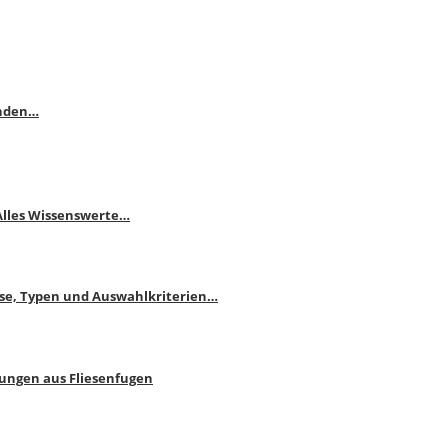
enden…
 Alles Wissenswerte…
ise, Typen und Auswahlkriterien…
bungen aus Fliesenfugen