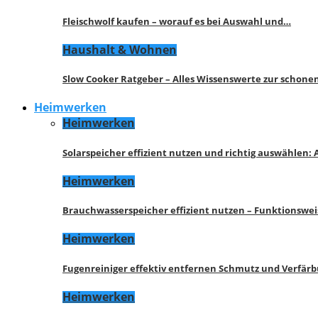
Fleischwolf kaufen – worauf es bei Auswahl und…
Haushalt & Wohnen
Slow Cooker Ratgeber – Alles Wissenswerte zur schon
Heimwerken
Heimwerken
Solarspeicher effizient nutzen und richtig auswählen:
Heimwerken
Brauchwasserspeicher effizient nutzen – Funktionswe
Heimwerken
Fugenreiniger effektiv entfernen Schmutz und Verfär
Heimwerken