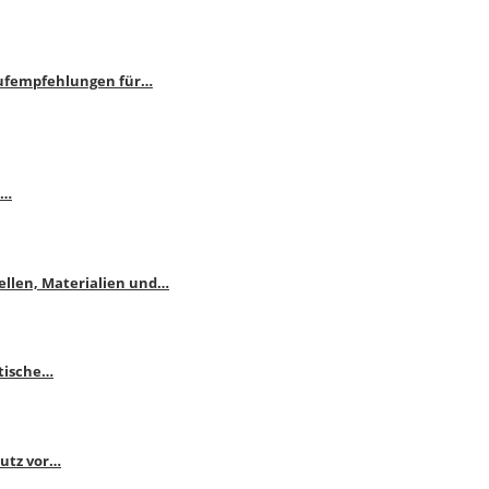
aufempfehlungen für…
e…
ellen, Materialien und…
ktische…
hutz vor…