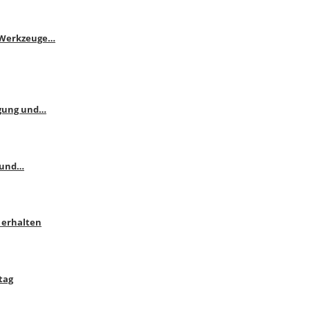
e Werkzeuge…
ngung und…
 und…
 erhalten
tag