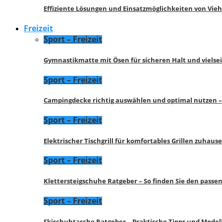
Effiziente Lösungen und Einsatzmöglichkeiten von Vie
Freizeit
Sport – Freizeit
Gymnastikmatte mit Ösen für sicheren Halt und vielse
Sport – Freizeit
Campingdecke richtig auswählen und optimal nutzen –
Sport – Freizeit
Elektrischer Tischgrill für komfortables Grillen zuhau
Sport – Freizeit
Klettersteigschuhe Ratgeber – So finden Sie den pass
Sport – Freizeit
Skischuhtasche Ratgeber – Praktische Tipps und Model