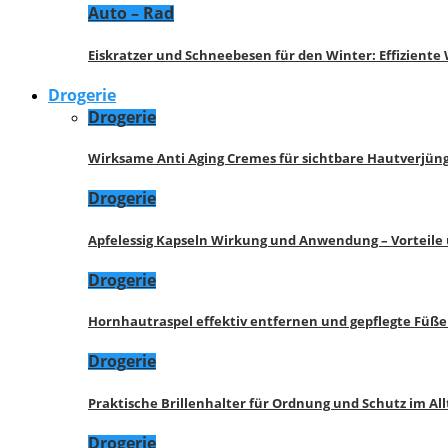
Auto – Rad
Eiskratzer und Schneebesen für den Winter: Effizient
Drogerie
Drogerie
Wirksame Anti Aging Cremes für sichtbare Hautverjü
Drogerie
Apfelessig Kapseln Wirkung und Anwendung – Vorteile
Drogerie
Hornhautraspel effektiv entfernen und gepflegte Füße
Drogerie
Praktische Brillenhalter für Ordnung und Schutz im All
Drogerie