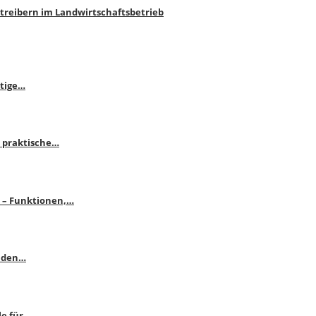
htreibern im Landwirtschaftsbetrieb
itige…
 praktische…
se – Funktionen,…
enden…
le für…