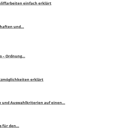
liffarbeiten einfach erklärt
schaften und…
ps – Ordnung…
atzmöglichkeiten erklärt
e und Auswahlkriterien auf einen…
s für den…