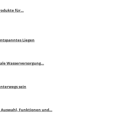
rodukte für…
Entspanntes Liegen
male Wasserversorgung…
unterwegs sein
: Auswahl, Funktionen und…