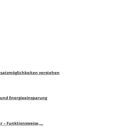
nsatzmöglichkeiten verstehen
 und Energieeinsparung
r – Funktionsweise,…