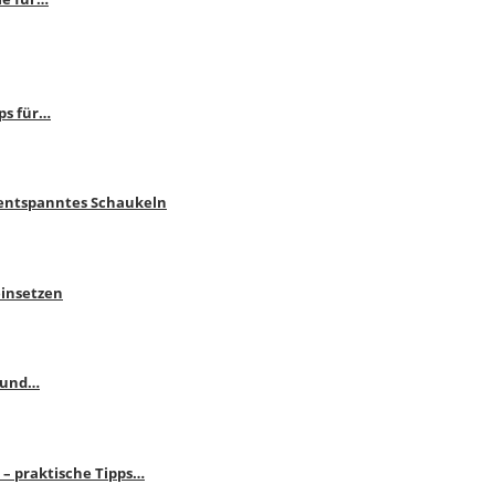
ps für…
 entspanntes Schaukeln
einsetzen
s und…
– praktische Tipps…