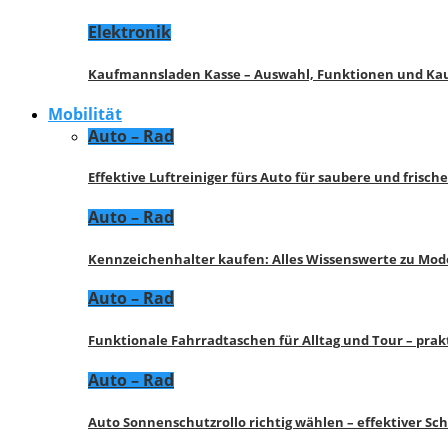
Elektronik
Kaufmannsladen Kasse – Auswahl, Funktionen und K
Mobilität
Auto – Rad
Effektive Luftreiniger fürs Auto für saubere und frisch
Auto – Rad
Kennzeichenhalter kaufen: Alles Wissenswerte zu Mod
Auto – Rad
Funktionale Fahrradtaschen für Alltag und Tour – pra
Auto – Rad
Auto Sonnenschutzrollo richtig wählen – effektiver Sc