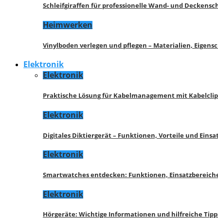
Schleifgiraffen für professionelle Wand- und Deckensch
Heimwerken
Vinylboden verlegen und pflegen – Materialien, Eigen
Elektronik
Elektronik
Praktische Lösung für Kabelmanagement mit Kabelcli
Elektronik
Digitales Diktiergerät – Funktionen, Vorteile und Eins
Elektronik
Smartwatches entdecken: Funktionen, Einsatzbereich
Elektronik
Hörgeräte: Wichtige Informationen und hilfreiche Tipp