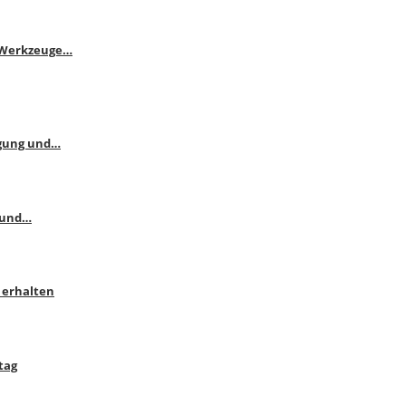
e Werkzeuge…
ngung und…
 und…
 erhalten
tag