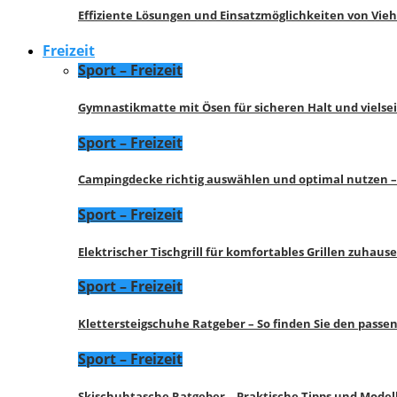
Effiziente Lösungen und Einsatzmöglichkeiten von Vie
Freizeit
Sport – Freizeit
Gymnastikmatte mit Ösen für sicheren Halt und vielse
Sport – Freizeit
Campingdecke richtig auswählen und optimal nutzen –
Sport – Freizeit
Elektrischer Tischgrill für komfortables Grillen zuhau
Sport – Freizeit
Klettersteigschuhe Ratgeber – So finden Sie den pass
Sport – Freizeit
Skischuhtasche Ratgeber – Praktische Tipps und Model