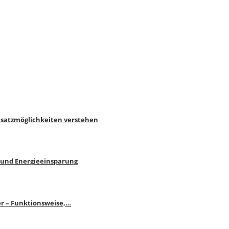
nsatzmöglichkeiten verstehen
 und Energieeinsparung
r – Funktionsweise,…