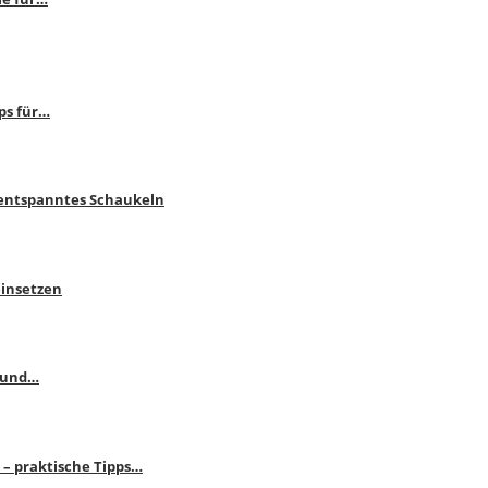
ps für…
 entspanntes Schaukeln
einsetzen
s und…
– praktische Tipps…