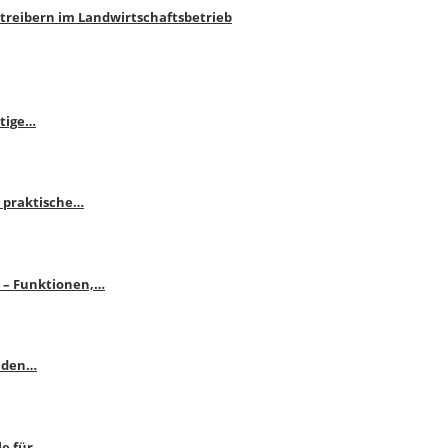
htreibern im Landwirtschaftsbetrieb
itige…
 praktische…
se – Funktionen,…
enden…
le für…