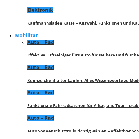
Elektronik
Kaufmannsladen Kasse – Auswahl, Funktionen und K
Mobilität
Auto – Rad
Effektive Luftreiniger fürs Auto für saubere und frisch
Auto – Rad
Kennzeichenhalter kaufen: Alles Wissenswerte zu Mod
Auto – Rad
Funktionale Fahrradtaschen für Alltag und Tour – pra
Auto – Rad
Auto Sonnenschutzrollo richtig wählen – effektiver Sc