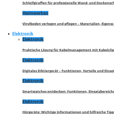
Schleifgiraffen für professionelle Wand- und Deckensch
Heimwerken
Vinylboden verlegen und pflegen – Materialien, Eigen
Elektronik
Elektronik
Praktische Lösung für Kabelmanagement mit Kabelcli
Elektronik
Digitales Diktiergerät – Funktionen, Vorteile und Eins
Elektronik
Smartwatches entdecken: Funktionen, Einsatzbereich
Elektronik
Hörgeräte: Wichtige Informationen und hilfreiche Tipp