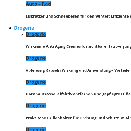
Auto – Rad
Eiskratzer und Schneebesen für den Winter: Effizient
Drogerie
Drogerie
Wirksame Anti Aging Cremes für sichtbare Hautverjü
Drogerie
Apfelessig Kapseln Wirkung und Anwendung – Vorteile
Drogerie
Hornhautraspel effektiv entfernen und gepflegte Füße
Drogerie
Praktische Brillenhalter für Ordnung und Schutz im All
Drogerie