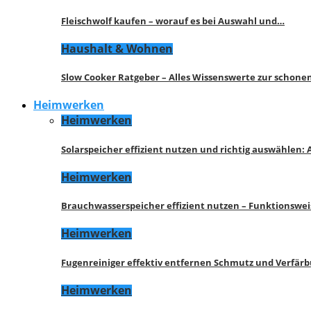
Fleischwolf kaufen – worauf es bei Auswahl und…
Haushalt & Wohnen
Slow Cooker Ratgeber – Alles Wissenswerte zur schon
Heimwerken
Heimwerken
Solarspeicher effizient nutzen und richtig auswählen:
Heimwerken
Brauchwasserspeicher effizient nutzen – Funktionswe
Heimwerken
Fugenreiniger effektiv entfernen Schmutz und Verfär
Heimwerken