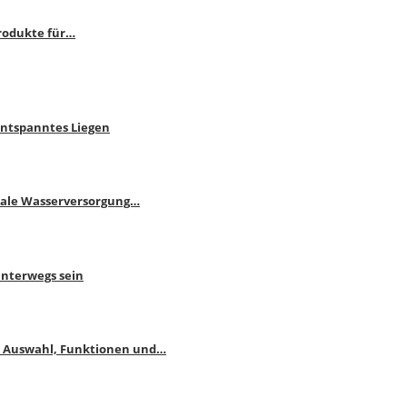
rodukte für…
Entspanntes Liegen
male Wasserversorgung…
unterwegs sein
: Auswahl, Funktionen und…