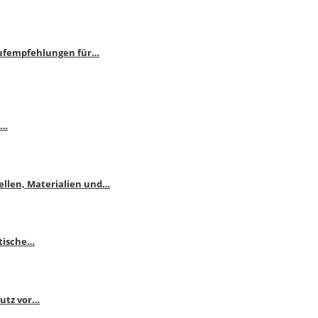
aufempfehlungen für…
e…
ellen, Materialien und…
ktische…
hutz vor…