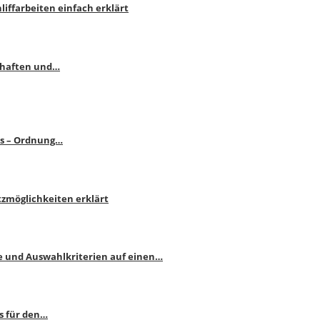
liffarbeiten einfach erklärt
schaften und…
ps – Ordnung…
atzmöglichkeiten erklärt
e und Auswahlkriterien auf einen…
s für den…