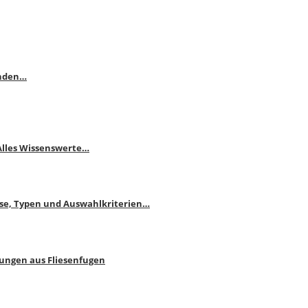
enden…
 Alles Wissenswerte…
ise, Typen und Auswahlkriterien…
bungen aus Fliesenfugen