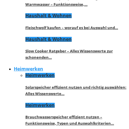
Warmwasser – Funktionsweise,…
Haushalt & Wohnen
Fleischwolf kaufen – worauf es bei Auswahl und…
Haushalt & Wohnen
Slow Cooker Ratgeber – Alles Wissenswerte zur
schonenden…
Heimwerken
Heimwerken
Solarspeicher effizient nutzen und richtig auswählen:
Alles Wissenswerte…
Heimwerken
Brauchwasserspeicher effizient nutzen –
Funktionsweise, Typen und Auswahlkriterien…