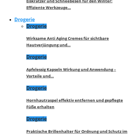
Eiskratzer und Schneebesen für den Winter:
Effiziente Werkzeuge…
Drogerie
Drogerie
Wirksame Anti Aging Cremes für sichtbare
Hautverjüngung und…
Drogerie
Apfelessig Kapseln Wirkung und Anwendung –
Vorteile und…
Drogerie
Hornhautraspel effektiv entfernen und gepflegte
Füße erhalten
Drogerie
Praktische Brillenhalter für Ordnung und Schutz im