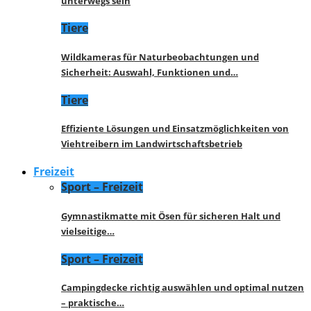
unterwegs sein
Tiere
Wildkameras für Naturbeobachtungen und
Sicherheit: Auswahl, Funktionen und…
Tiere
Effiziente Lösungen und Einsatzmöglichkeiten von
Viehtreibern im Landwirtschaftsbetrieb
Freizeit
Sport – Freizeit
Gymnastikmatte mit Ösen für sicheren Halt und
vielseitige…
Sport – Freizeit
Campingdecke richtig auswählen und optimal nutzen
– praktische…