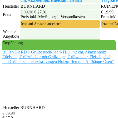
cm, Akazienholz Edelstahl, Grillzu*
Tragbares
Hersteller
BURNHARD
RUINE
€ 39,90
€ 27,91
€ 19,99
Preis
Preis inkl. MwSt., zzgl. Versandkosten
Preis inkl
Jetzt auf Amazon ansehen*
Jetzt auf 
Weitere
Angebote
Empfehlung
BURNHARD® Grillbesteck-Set 4-TLG. 42 cm, Akazienholz
Edelstahl, Grillzubehör mit Grillzange, Grillwender, Fleischgabel
und Grillbürste mit extra-Langen Holzgriffen und Aufhänge-Ösen*
Hersteller
BURNHARD
€ 39,90
€ 27,91