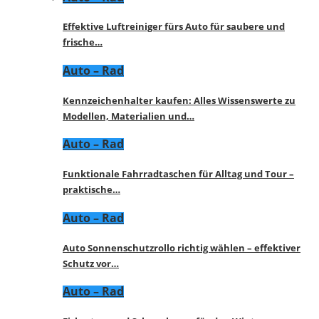
Effektive Luftreiniger fürs Auto für saubere und
frische…
Auto – Rad
Kennzeichenhalter kaufen: Alles Wissenswerte zu
Modellen, Materialien und…
Auto – Rad
Funktionale Fahrradtaschen für Alltag und Tour –
praktische…
Auto – Rad
Auto Sonnenschutzrollo richtig wählen – effektiver
Schutz vor…
Auto – Rad