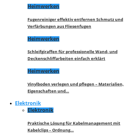
Heimwerken
Fugenreiniger effektiv entfernen Schmutz und
Verfärbungen aus Fliesenfugen
Heimwerken
Schleifgiraffen für professionelle Wand- und
Deckenschliffarbeiten einfach erklärt
Heimwerken
Vinylboden verlegen und pflegen – Materialien,
Eigenschaften und…
Elektronik
Elektronik
Praktische Lösung für Kabelmanagement mit
Kabelclips – Ordnung…