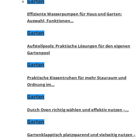
Garten
Effiziente Wasserpumpen für Haus und Garten:
Auswahl, Funktionen…
Garten
Aufstellpools: Praktische Lösungen für den eigenen
Gartenpool
Garten
Praktische Kissentruhen für mehr Stauraum und
Ordnung im…
Garten
Dutch Oven richtig wählen und effektiv nutzen –…
Garten
Gartenklapptisch platzsparend und vielseitig nutzen –