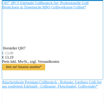
QH7 3PCS Edelstahl Grillbesteck-Set, Professionelle Grill
Bestecksets in Tragetasche BBQ Grillwerkzeug Grillset*
Hersteller
QH7
€ 13,99
€ 13,19
Preis inkl. MwSt., zzgl. Versandkosten
Jetzt auf Amazon ansehen*
Räucherphorie Premium Grillbesteck - Robustes 3-teiliges Grill-Set
aus rostfreiem Edelstahl - Grillzange, Fleischgabel, Grillwender*