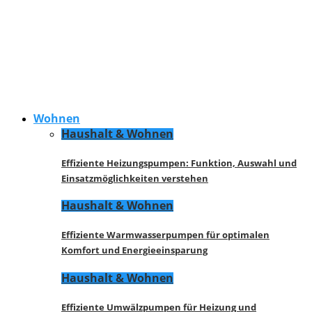
Wohnen
Haushalt & Wohnen
Effiziente Heizungspumpen: Funktion, Auswahl und
Einsatzmöglichkeiten verstehen
Haushalt & Wohnen
Effiziente Warmwasserpumpen für optimalen
Komfort und Energieeinsparung
Haushalt & Wohnen
Effiziente Umwälzpumpen für Heizung und