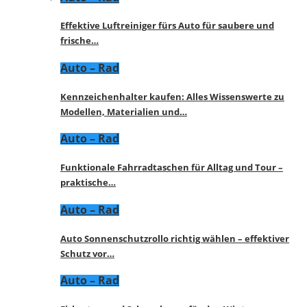
Effektive Luftreiniger fürs Auto für saubere und
frische…
Auto – Rad
Kennzeichenhalter kaufen: Alles Wissenswerte zu
Modellen, Materialien und…
Auto – Rad
Funktionale Fahrradtaschen für Alltag und Tour –
praktische…
Auto – Rad
Auto Sonnenschutzrollo richtig wählen – effektiver
Schutz vor…
Auto – Rad