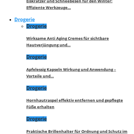
Eiskratzer und Schneebesen für den Winter:
Effiziente Werkzeuge…
Drogerie
Drogerie
Wirksame Anti Aging Cremes für sichtbare
Hautverjüngung und…
Drogerie
Apfelessig Kapseln Wirkung und Anwendung –
Vorteile und…
Drogerie
Hornhautraspel effektiv entfernen und gepflegte
Füße erhalten
Drogerie
Praktische Brillenhalter für Ordnung und Schutz im