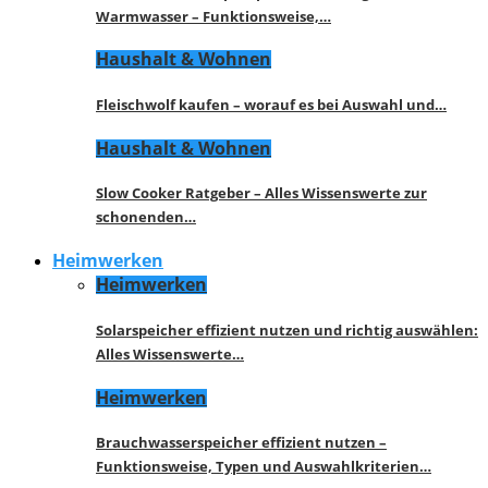
Warmwasser – Funktionsweise,…
Haushalt & Wohnen
Fleischwolf kaufen – worauf es bei Auswahl und…
Haushalt & Wohnen
Slow Cooker Ratgeber – Alles Wissenswerte zur
schonenden…
Heimwerken
Heimwerken
Solarspeicher effizient nutzen und richtig auswählen:
Alles Wissenswerte…
Heimwerken
Brauchwasserspeicher effizient nutzen –
Funktionsweise, Typen und Auswahlkriterien…