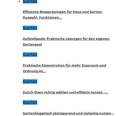
Garten
Effiziente Wasserpumpen für Haus und Garten:
Auswahl, Funktionen…
Garten
Aufstellpools: Praktische Lösungen für den eigenen
Gartenpool
Garten
Praktische Kissentruhen für mehr Stauraum und
Ordnung im…
Garten
Dutch Oven richtig wählen und effektiv nutzen –…
Garten
Gartenklapptisch platzsparend und vielseitig nutzen –