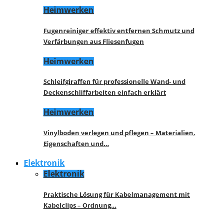
Heimwerken
Fugenreiniger effektiv entfernen Schmutz und
Verfärbungen aus Fliesenfugen
Heimwerken
Schleifgiraffen für professionelle Wand- und
Deckenschliffarbeiten einfach erklärt
Heimwerken
Vinylboden verlegen und pflegen – Materialien,
Eigenschaften und…
Elektronik
Elektronik
Praktische Lösung für Kabelmanagement mit
Kabelclips – Ordnung…