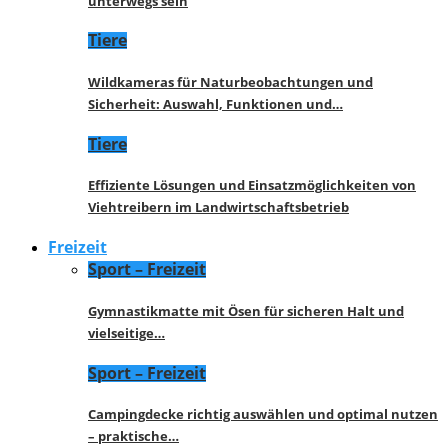
unterwegs sein
Tiere
Wildkameras für Naturbeobachtungen und
Sicherheit: Auswahl, Funktionen und…
Tiere
Effiziente Lösungen und Einsatzmöglichkeiten von
Viehtreibern im Landwirtschaftsbetrieb
Freizeit
Sport – Freizeit
Gymnastikmatte mit Ösen für sicheren Halt und
vielseitige…
Sport – Freizeit
Campingdecke richtig auswählen und optimal nutzen
– praktische…