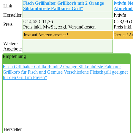
Fisch Grillhalter Grillkorb mit 2 Orange
ivtivfu N
Link
Silikonbürste Faltbarer Grill*
Abnehmbar
Hersteller
Ivtivfu
€ 14,68
€ 11,36
€ 23,99
(€
Preis
Preis inkl. MwSt., zzgl. Versandkosten
Preis inkl
Jetzt auf Amazon ansehen*
Jetzt auf 
Weitere
Angebote
Empfehlung
Fisch Grillhalter Grillkorb mit 2 Orange Silikonbürste Faltbarer
Grillkorb für Fisch und Gemüse Verschiedene Fleischgrill geeignet
für den Grill im Freien*
Hersteller