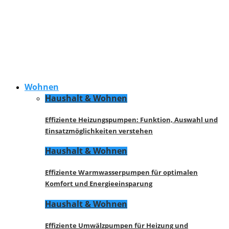
Wohnen
Haushalt & Wohnen
Effiziente Heizungspumpen: Funktion, Auswahl und
Einsatzmöglichkeiten verstehen
Haushalt & Wohnen
Effiziente Warmwasserpumpen für optimalen
Komfort und Energieeinsparung
Haushalt & Wohnen
Effiziente Umwälzpumpen für Heizung und