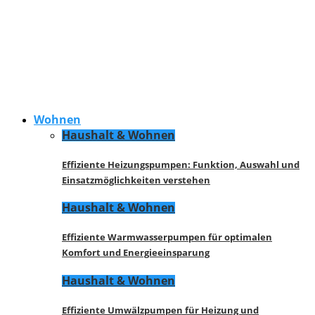
Wohnen
Haushalt & Wohnen
Effiziente Heizungspumpen: Funktion, Auswahl und
Einsatzmöglichkeiten verstehen
Haushalt & Wohnen
Effiziente Warmwasserpumpen für optimalen
Komfort und Energieeinsparung
Haushalt & Wohnen
Effiziente Umwälzpumpen für Heizung und