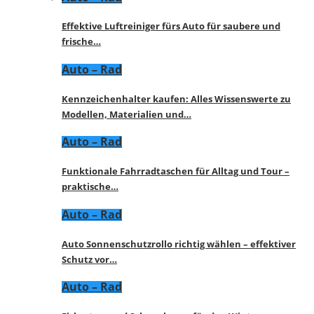
Effektive Luftreiniger fürs Auto für saubere und
frische…
Auto – Rad
Kennzeichenhalter kaufen: Alles Wissenswerte zu
Modellen, Materialien und…
Auto – Rad
Funktionale Fahrradtaschen für Alltag und Tour –
praktische…
Auto – Rad
Auto Sonnenschutzrollo richtig wählen – effektiver
Schutz vor…
Auto – Rad