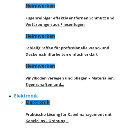
Heimwerken
Fugenreiniger effektiv entfernen Schmutz und
Verfärbungen aus Fliesenfugen
Heimwerken
Schleifgiraffen für professionelle Wand- und
Deckenschliffarbeiten einfach erklärt
Heimwerken
Vinylboden verlegen und pflegen – Materialien,
Eigenschaften und…
Elektronik
Elektronik
Praktische Lösung für Kabelmanagement mit
Kabelclips – Ordnung…