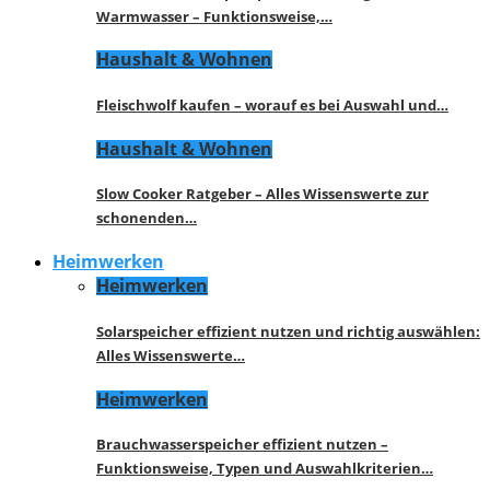
Warmwasser – Funktionsweise,…
Haushalt & Wohnen
Fleischwolf kaufen – worauf es bei Auswahl und…
Haushalt & Wohnen
Slow Cooker Ratgeber – Alles Wissenswerte zur
schonenden…
Heimwerken
Heimwerken
Solarspeicher effizient nutzen und richtig auswählen:
Alles Wissenswerte…
Heimwerken
Brauchwasserspeicher effizient nutzen –
Funktionsweise, Typen und Auswahlkriterien…