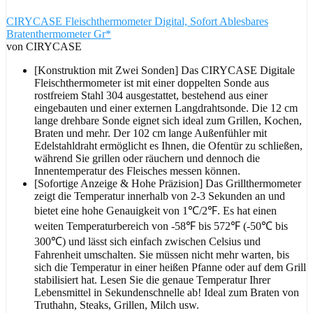
CIRYCASE Fleischthermometer Digital, Sofort Ablesbares
Bratenthermometer Gr*
von CIRYCASE
[Konstruktion mit Zwei Sonden] Das CIRYCASE Digitale
Fleischthermometer ist mit einer doppelten Sonde aus
rostfreiem Stahl 304 ausgestattet, bestehend aus einer
eingebauten und einer externen Langdrahtsonde. Die 12 cm
lange drehbare Sonde eignet sich ideal zum Grillen, Kochen,
Braten und mehr. Der 102 cm lange Außenfühler mit
Edelstahldraht ermöglicht es Ihnen, die Ofentür zu schließen,
während Sie grillen oder räuchern und dennoch die
Innentemperatur des Fleisches messen können.
[Sofortige Anzeige & Hohe Präzision] Das Grillthermometer
zeigt die Temperatur innerhalb von 2-3 Sekunden an und
bietet eine hohe Genauigkeit von 1℃/2℉. Es hat einen
weiten Temperaturbereich von -58℉ bis 572℉ (-50℃ bis
300℃) und lässt sich einfach zwischen Celsius und
Fahrenheit umschalten. Sie müssen nicht mehr warten, bis
sich die Temperatur in einer heißen Pfanne oder auf dem Grill
stabilisiert hat. Lesen Sie die genaue Temperatur Ihrer
Lebensmittel in Sekundenschnelle ab! Ideal zum Braten von
Truthahn, Steaks, Grillen, Milch usw.