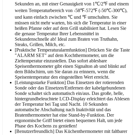
Sekunden an, mit einer Genauigkeit von 1℃/2℉ und einem
weiten Temperaturbereich von -58℉-572℉ (-50℃-300℃),
und kann einfach zwischen ℃ und ℉ umschalten. Sie
müssen nicht mehr warten, bis sich die Temperatur in einer
heißen Pfanne oder auf dem Grill stabilisiert hat. Lesen Sie
die genaue Temperatur Ihrer Lebensmittel in
Sekundenschnelle ab! Ideal zum Braten von Truthahn,
Steaks, Grillen, Milch, etc.
[Praktische Temperaturalarmfunktion] Drücken Sie die Taste
"ALARM SET" auf dem Kochthermometer, um die
Zieltemperatur einzustellen. Das sofort ablesbare
Speisenthermometer gibt einen Signalton ab und blinkt auf
dem Bildschirm, um Sie daran zu erinnern, wenn die
Speisentemperatur den eingestellten Wert erreicht.
[Leistungsstarke Funktion] Das Einsetzen der rotierenden
Sonde oder das Einsetzen/Entfernen der kabelgebundenen
Sonde schaltet sich automatisch ein/aus. Das große, helle,
hintergrundbeleuchtete LCD-Display erleichtert das Ablesen
der Temperatur bei Tag und Nacht. 10 Sekunden
automatische Abschaltung nach Inaktivität und das
Bratenthermometer hat eine Stand-by-Funktion. Der
ergonomische Griff bietet einen bequemen Halt, um jede
Phase des Kochens zu genießen!
[Benutzerfreundlich] Das Küchenthermometer mit faltbarer