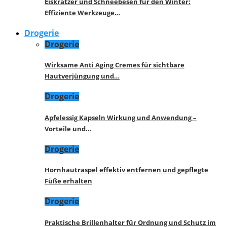
Eiskratzer und Schneebesen für den Winter:
Effiziente Werkzeuge…
Drogerie
Drogerie
Wirksame Anti Aging Cremes für sichtbare
Hautverjüngung und…
Drogerie
Apfelessig Kapseln Wirkung und Anwendung –
Vorteile und…
Drogerie
Hornhautraspel effektiv entfernen und gepflegte
Füße erhalten
Drogerie
Praktische Brillenhalter für Ordnung und Schutz im