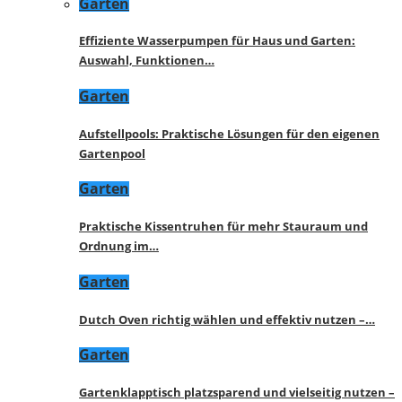
Garten
Effiziente Wasserpumpen für Haus und Garten:
Auswahl, Funktionen…
Garten
Aufstellpools: Praktische Lösungen für den eigenen
Gartenpool
Garten
Praktische Kissentruhen für mehr Stauraum und
Ordnung im…
Garten
Dutch Oven richtig wählen und effektiv nutzen –…
Garten
Gartenklapptisch platzsparend und vielseitig nutzen –