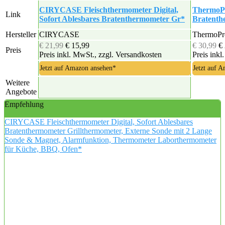
CIRYCASE Fleischthermometer Digital,
ThermoPr
Link
Sofort Ablesbares Bratenthermometer Gr*
Bratenth
Hersteller
CIRYCASE
ThermoPr
€ 21,99
€ 15,99
€ 30,99
€
Preis
Preis inkl. MwSt., zzgl. Versandkosten
Preis inkl
Jetzt auf Amazon ansehen*
Jetzt auf 
Weitere
Angebote
Empfehlung
CIRYCASE Fleischthermometer Digital, Sofort Ablesbares
Bratenthermometer Grillthermometer, Externe Sonde mit 2 Lange
Sonde & Magnet, Alarmfunktion, Thermometer Laborthermometer
für Küche, BBQ, Ofen*