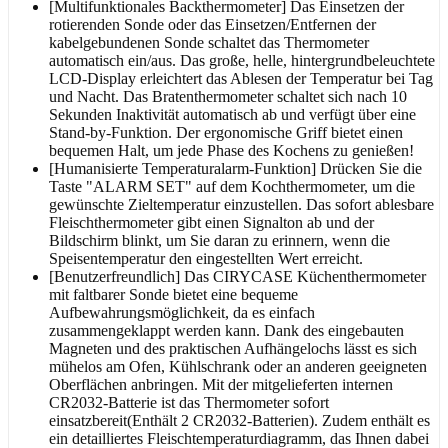
[Multifunktionales Backthermometer] Das Einsetzen der
rotierenden Sonde oder das Einsetzen/Entfernen der
kabelgebundenen Sonde schaltet das Thermometer
automatisch ein/aus. Das große, helle, hintergrundbeleuchtete
LCD-Display erleichtert das Ablesen der Temperatur bei Tag
und Nacht. Das Bratenthermometer schaltet sich nach 10
Sekunden Inaktivität automatisch ab und verfügt über eine
Stand-by-Funktion. Der ergonomische Griff bietet einen
bequemen Halt, um jede Phase des Kochens zu genießen!
[Humanisierte Temperaturalarm-Funktion] Drücken Sie die
Taste "ALARM SET" auf dem Kochthermometer, um die
gewünschte Zieltemperatur einzustellen. Das sofort ablesbare
Fleischthermometer gibt einen Signalton ab und der
Bildschirm blinkt, um Sie daran zu erinnern, wenn die
Speisentemperatur den eingestellten Wert erreicht.
[Benutzerfreundlich] Das CIRYCASE Küchenthermometer
mit faltbarer Sonde bietet eine bequeme
Aufbewahrungsmöglichkeit, da es einfach
zusammengeklappt werden kann. Dank des eingebauten
Magneten und des praktischen Aufhängelochs lässt es sich
mühelos am Ofen, Kühlschrank oder an anderen geeigneten
Oberflächen anbringen. Mit der mitgelieferten internen
CR2032-Batterie ist das Thermometer sofort
einsatzbereit(Enthält 2 CR2032-Batterien). Zudem enthält es
ein detailliertes Fleischtemperaturdiagramm, das Ihnen dabei