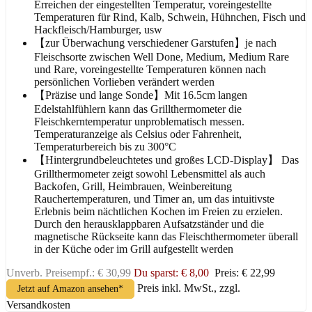
Erreichen der eingestellten Temperatur, voreingestellte
Temperaturen für Rind, Kalb, Schwein, Hühnchen, Fisch und
Hackfleisch/Hamburger, usw
【zur Überwachung verschiedener Garstufen】je nach
Fleischsorte zwischen Well Done, Medium, Medium Rare
und Rare, voreingestellte Temperaturen können nach
persönlichen Vorlieben verändert werden
【Präzise und lange Sonde】Mit 16.5cm langen
Edelstahlfühlern kann das Grillthermometer die
Fleischkerntemperatur unproblematisch messen.
Temperaturanzeige als Celsius oder Fahrenheit,
Temperaturbereich bis zu 300°C
【Hintergrundbeleuchtetes und großes LCD-Display】 Das
Grillthermometer zeigt sowohl Lebensmittel als auch
Backofen, Grill, Heimbrauen, Weinbereitung
Rauchertemperaturen, und Timer an, um das intuitivste
Erlebnis beim nächtlichen Kochen im Freien zu erzielen.
Durch den herausklappbaren Aufsatzständer und die
magnetische Rückseite kann das Fleischthermometer überall
in der Küche oder im Grill aufgestellt werden
Unverb. Preisempf.: € 30,99
Du sparst: € 8,00
Preis: € 22,99
Preis inkl. MwSt., zzgl.
Jetzt auf Amazon ansehen*
Versandkosten