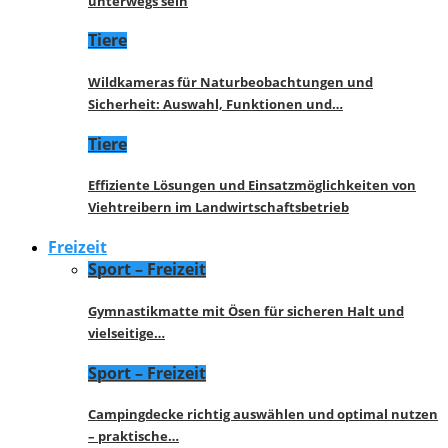
unterwegs sein
Tiere
Wildkameras für Naturbeobachtungen und
Sicherheit: Auswahl, Funktionen und…
Tiere
Effiziente Lösungen und Einsatzmöglichkeiten von
Viehtreibern im Landwirtschaftsbetrieb
Freizeit
Sport – Freizeit
Gymnastikmatte mit Ösen für sicheren Halt und
vielseitige…
Sport – Freizeit
Campingdecke richtig auswählen und optimal nutzen
– praktische…