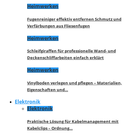
Heimwerken
Fugenreiniger effektiv entfernen Schmutz und
Verfärbungen aus Fliesenfugen
Heimwerken
Schleifgiraffen für professionelle Wand- und
Deckenschliffarbeiten einfach erklärt
Heimwerken
Vinylboden verlegen und pflegen – Materialien,
Eigenschaften und…
Elektronik
Elektronik
Praktische Lösung für Kabelmanagement mit
Kabelclips – Ordnung…