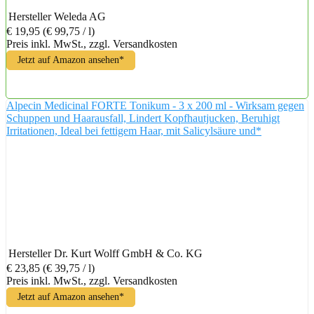
Hersteller
Weleda AG
€ 19,95
(€ 99,75 / l)
Preis inkl. MwSt., zzgl. Versandkosten
Jetzt auf Amazon ansehen*
Alpecin Medicinal FORTE Tonikum - 3 x 200 ml - Wirksam gegen
Schuppen und Haarausfall, Lindert Kopfhautjucken, Beruhigt
Irritationen, Ideal bei fettigem Haar, mit Salicylsäure und*
Hersteller
Dr. Kurt Wolff GmbH & Co. KG
€ 23,85
(€ 39,75 / l)
Preis inkl. MwSt., zzgl. Versandkosten
Jetzt auf Amazon ansehen*