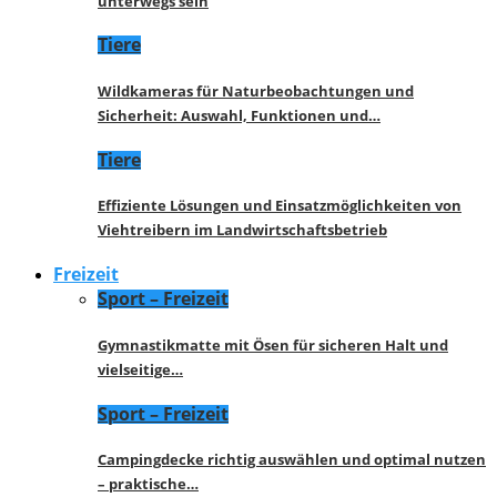
unterwegs sein
Tiere
Wildkameras für Naturbeobachtungen und
Sicherheit: Auswahl, Funktionen und…
Tiere
Effiziente Lösungen und Einsatzmöglichkeiten von
Viehtreibern im Landwirtschaftsbetrieb
Freizeit
Sport – Freizeit
Gymnastikmatte mit Ösen für sicheren Halt und
vielseitige…
Sport – Freizeit
Campingdecke richtig auswählen und optimal nutzen
– praktische…