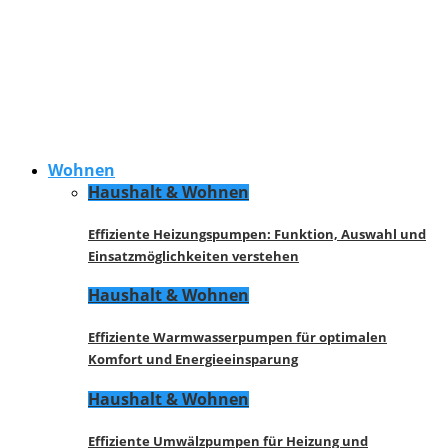
Wohnen
Haushalt & Wohnen
Effiziente Heizungspumpen: Funktion, Auswahl und
Einsatzmöglichkeiten verstehen
Haushalt & Wohnen
Effiziente Warmwasserpumpen für optimalen
Komfort und Energieeinsparung
Haushalt & Wohnen
Effiziente Umwälzpumpen für Heizung und