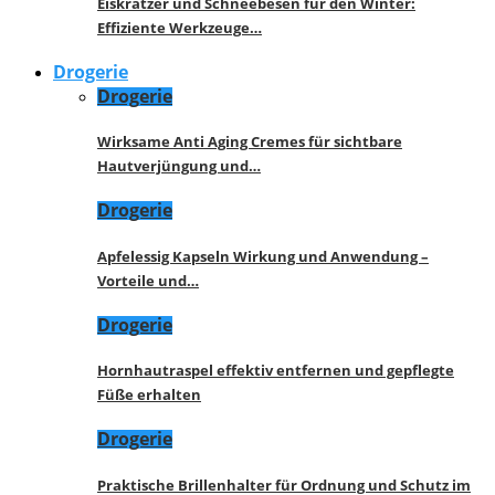
Eiskratzer und Schneebesen für den Winter:
Effiziente Werkzeuge…
Drogerie
Drogerie
Wirksame Anti Aging Cremes für sichtbare
Hautverjüngung und…
Drogerie
Apfelessig Kapseln Wirkung und Anwendung –
Vorteile und…
Drogerie
Hornhautraspel effektiv entfernen und gepflegte
Füße erhalten
Drogerie
Praktische Brillenhalter für Ordnung und Schutz im