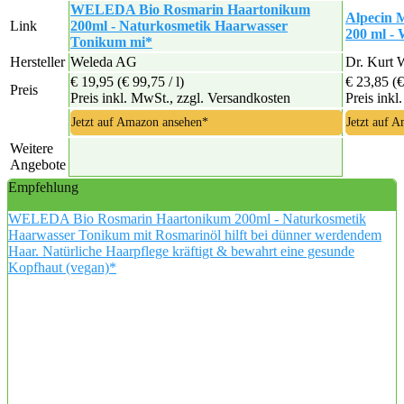
WELEDA Bio Rosmarin Haartonikum
Alpecin 
Link
200ml - Naturkosmetik Haarwasser
200 ml -
Tonikum mi*
Hersteller
Weleda AG
Dr. Kurt
€ 19,95
(€ 99,75 / l)
€ 23,85
(€
Preis
Preis inkl. MwSt., zzgl. Versandkosten
Preis inkl
Jetzt auf Amazon ansehen*
Jetzt auf 
Weitere
Angebote
Empfehlung
WELEDA Bio Rosmarin Haartonikum 200ml - Naturkosmetik
Haarwasser Tonikum mit Rosmarinöl hilft bei dünner werdendem
Haar. Natürliche Haarpflege kräftigt & bewahrt eine gesunde
Kopfhaut (vegan)*