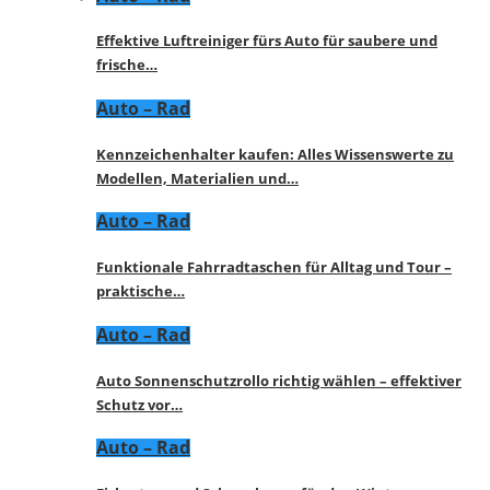
Effektive Luftreiniger fürs Auto für saubere und
frische…
Auto – Rad
Kennzeichenhalter kaufen: Alles Wissenswerte zu
Modellen, Materialien und…
Auto – Rad
Funktionale Fahrradtaschen für Alltag und Tour –
praktische…
Auto – Rad
Auto Sonnenschutzrollo richtig wählen – effektiver
Schutz vor…
Auto – Rad