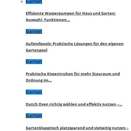
Garten
Effiziente Wasserpumpen für Haus und Garten:
Auswahl, Funktionen…
Garten
Aufstellpools: Praktische Lösungen für den eigenen
Gartenpool
Garten
Praktische Kissentruhen für mehr Stauraum und
Ordnung im…
Garten
Dutch Oven richtig wählen und effektiv nutzen –…
Garten
Gartenklapptisch platzsparend und vielseitig nutzen –