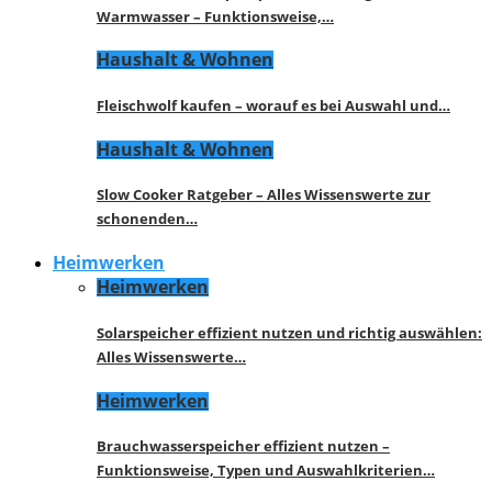
Warmwasser – Funktionsweise,…
Haushalt & Wohnen
Fleischwolf kaufen – worauf es bei Auswahl und…
Haushalt & Wohnen
Slow Cooker Ratgeber – Alles Wissenswerte zur
schonenden…
Heimwerken
Heimwerken
Solarspeicher effizient nutzen und richtig auswählen:
Alles Wissenswerte…
Heimwerken
Brauchwasserspeicher effizient nutzen –
Funktionsweise, Typen und Auswahlkriterien…