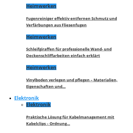
Heimwerken
Fugenreiniger effektiv entfernen Schmutz und
Verfärbungen aus Fliesenfugen
Heimwerken
Schleifgiraffen für professionelle Wand- und
Deckenschliffarbeiten einfach erklärt
Heimwerken
Vinylboden verlegen und pflegen – Materialien,
Eigenschaften und…
Elektronik
Elektronik
Praktische Lösung für Kabelmanagement mit
Kabelclips – Ordnung…