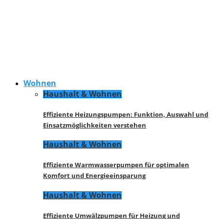
Wohnen
Haushalt & Wohnen
Effiziente Heizungspumpen: Funktion, Auswahl und
Einsatzmöglichkeiten verstehen
Haushalt & Wohnen
Effiziente Warmwasserpumpen für optimalen
Komfort und Energieeinsparung
Haushalt & Wohnen
Effiziente Umwälzpumpen für Heizung und