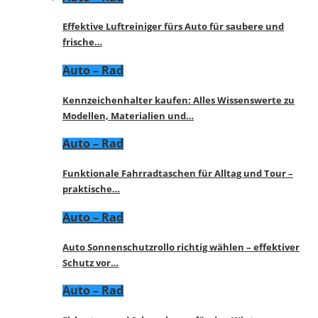
Effektive Luftreiniger fürs Auto für saubere und
frische…
Auto – Rad
Kennzeichenhalter kaufen: Alles Wissenswerte zu
Modellen, Materialien und…
Auto – Rad
Funktionale Fahrradtaschen für Alltag und Tour –
praktische…
Auto – Rad
Auto Sonnenschutzrollo richtig wählen – effektiver
Schutz vor…
Auto – Rad