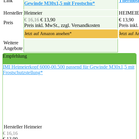
Link
Thermost
Gewinde M30x1,5 mit Frostschu*
Hersteller
Heimeier
HEIMEI
€ 16,16
€ 13,90
€ 13,90
Preis
Preis inkl. MwSt., zzgl. Versandkosten
Preis inkl
Jetzt auf Amazon ansehen*
Jetzt auf 
Weitere
Angebote
Empfehlung
IMI Heimeierkopf 6000-00.500 passend für Gewinde M30x1,5 mit
Frostschutzstellung*
Hersteller
Heimeier
€ 16,16
€ 13,90