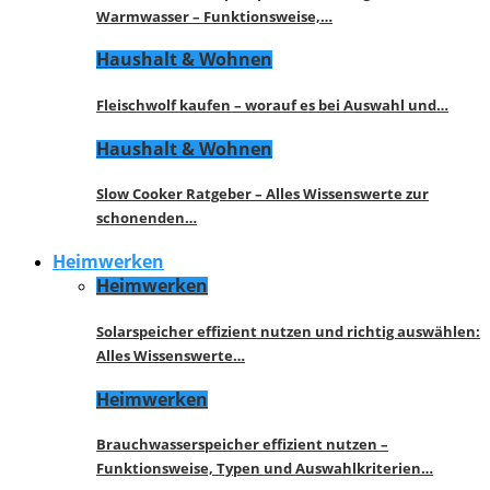
Warmwasser – Funktionsweise,…
Haushalt & Wohnen
Fleischwolf kaufen – worauf es bei Auswahl und…
Haushalt & Wohnen
Slow Cooker Ratgeber – Alles Wissenswerte zur
schonenden…
Heimwerken
Heimwerken
Solarspeicher effizient nutzen und richtig auswählen:
Alles Wissenswerte…
Heimwerken
Brauchwasserspeicher effizient nutzen –
Funktionsweise, Typen und Auswahlkriterien…