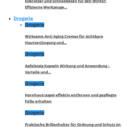
Eiskratzer und Schneebesen für den Winter:
Effiziente Werkzeuge…
Drogerie
Drogerie
Wirksame Anti Aging Cremes für sichtbare
Hautverjüngung und…
Drogerie
Apfelessig Kapseln Wirkung und Anwendung –
Vorteile und…
Drogerie
Hornhautraspel effektiv entfernen und gepflegte
Füße erhalten
Drogerie
Praktische Brillenhalter für Ordnung und Schutz im