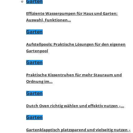
Garten
Effiziente Wasserpumpen für Haus und Garten:
Auswahl, Funktionen…
Garten
Aufstellpools: Praktische Lösungen für den eigenen
Gartenpool
Garten
Praktische Kissentruhen für mehr Stauraum und
Ordnung im…
Garten
Dutch Oven richtig wählen und effektiv nutzen –…
Garten
Gartenklapptisch platzsparend und vielseitig nutzen –