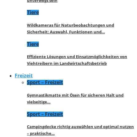
unterwegs sein
Tiere
Wildkameras für Naturbeobachtungen und
Sicherheit: Auswahl, Funktionen und…
Tiere
Effiziente Lösungen und Einsatzmöglichkeiten von
Viehtreibern im Landwirtschaftsbetrieb
Freizeit
Sport – Freizeit
Gymnastikmatte mit Ösen für sicheren Halt und
vielseitige…
Sport – Freizeit
Campingdecke richtig auswählen und optimal nutzen
– praktische…