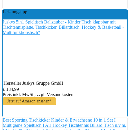
Leistungstipp
Juskys 5in1 Spieltisch Ballzauber - Kinder Tisch klappbar mit
Tischtennisplatte, Tischkicker, Billardtisch, Hockey & Basketball -
Multifunktionstisch*
Hersteller
Juskys Gruppe GmbH
€ 184,99
Preis inkl. MwSt., zzgl. Versandkosten
Jetzt auf Amazon ansehen*
Best Sporting Tischkicker Kinder & Erwachsene 10 in 1 Set I
Multigame-Spieltisch I Air-Hockey Tischtennis Billard-Tisch u.v.m.