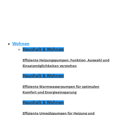
Wohnen
Haushalt & Wohnen
Effiziente Heizungspumpen: Funktion, Auswahl und
Einsatzmöglichkeiten verstehen
Haushalt & Wohnen
Effiziente Warmwasserpumpen für optimalen
Komfort und Energieeinsparung
Haushalt & Wohnen
Effiziente Umwälzpumpen für Heizung und