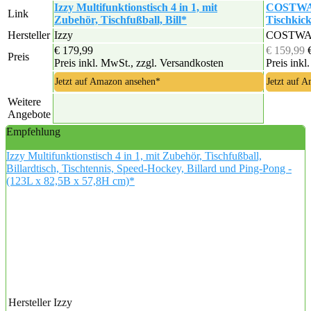
Izzy Multifunktionstisch 4 in 1, mit
COSTWAY 
Link
Zubehör, Tischfußball, Bill*
Tischkick
Hersteller
Izzy
COSTW
€ 179,99
€ 159,99
Preis
Preis inkl. MwSt., zzgl. Versandkosten
Preis inkl
Jetzt auf Amazon ansehen*
Jetzt auf 
Weitere
Angebote
Empfehlung
Izzy Multifunktionstisch 4 in 1, mit Zubehör, Tischfußball,
Billardtisch, Tischtennis, Speed-Hockey, Billard und Ping-Pong -
(123L x 82,5B x 57,8H cm)*
Hersteller
Izzy