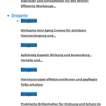
Eiskratzer und Schneebesen für den Winter:
Effiziente Werkzeuge…
Drogerie
Drogerie
Wirksame Anti Aging Cremes für sichtbare
Hautverjüngung und…
Drogerie
Apfelessig Kapseln Wirkung und Anwendung –
Vorteile und…
Drogerie
Hornhautraspel effektiv entfernen und gepflegte
Füße erhalten
Drogerie
Praktische Brillenhalter für Ordnung und Schutz im