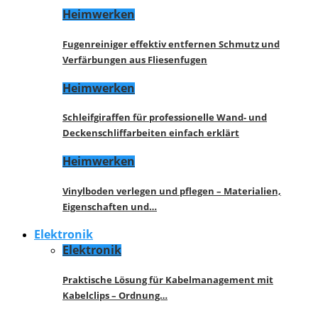
Heimwerken
Fugenreiniger effektiv entfernen Schmutz und
Verfärbungen aus Fliesenfugen
Heimwerken
Schleifgiraffen für professionelle Wand- und
Deckenschliffarbeiten einfach erklärt
Heimwerken
Vinylboden verlegen und pflegen – Materialien,
Eigenschaften und…
Elektronik
Elektronik
Praktische Lösung für Kabelmanagement mit
Kabelclips – Ordnung…