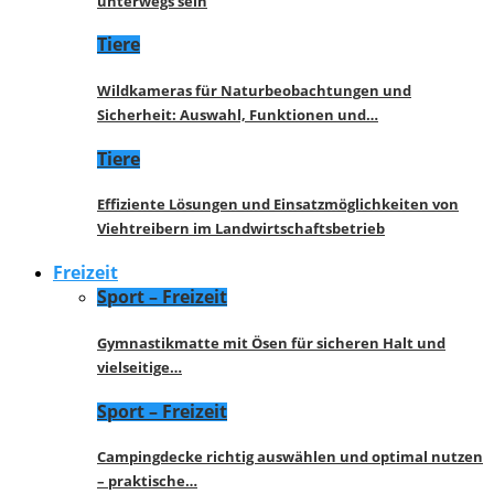
unterwegs sein
Tiere
Wildkameras für Naturbeobachtungen und
Sicherheit: Auswahl, Funktionen und…
Tiere
Effiziente Lösungen und Einsatzmöglichkeiten von
Viehtreibern im Landwirtschaftsbetrieb
Freizeit
Sport – Freizeit
Gymnastikmatte mit Ösen für sicheren Halt und
vielseitige…
Sport – Freizeit
Campingdecke richtig auswählen und optimal nutzen
– praktische…