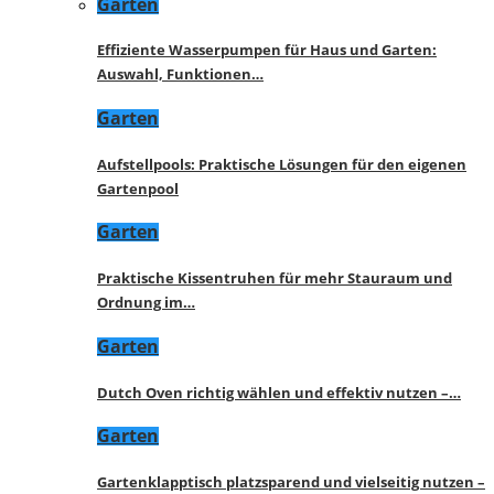
Garten
Effiziente Wasserpumpen für Haus und Garten:
Auswahl, Funktionen…
Garten
Aufstellpools: Praktische Lösungen für den eigenen
Gartenpool
Garten
Praktische Kissentruhen für mehr Stauraum und
Ordnung im…
Garten
Dutch Oven richtig wählen und effektiv nutzen –…
Garten
Gartenklapptisch platzsparend und vielseitig nutzen –