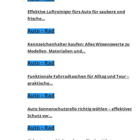
Effektive Luftreiniger fürs Auto für saubere und
frische…
Auto – Rad
Kennzeichenhalter kaufen: Alles Wissenswerte zu
Modellen, Materialien und…
Auto – Rad
Funktionale Fahrradtaschen für Alltag und Tour –
praktische…
Auto – Rad
Auto Sonnenschutzrollo richtig wählen – effektiver
Schutz vor…
Auto – Rad