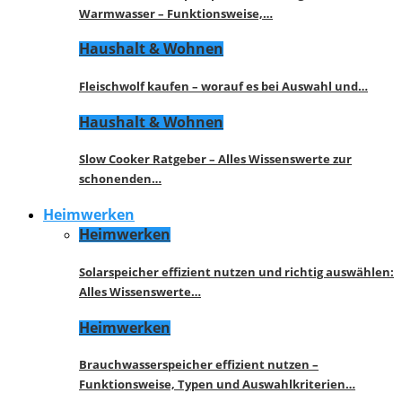
Warmwasser – Funktionsweise,…
Haushalt & Wohnen
Fleischwolf kaufen – worauf es bei Auswahl und…
Haushalt & Wohnen
Slow Cooker Ratgeber – Alles Wissenswerte zur
schonenden…
Heimwerken
Heimwerken
Solarspeicher effizient nutzen und richtig auswählen:
Alles Wissenswerte…
Heimwerken
Brauchwasserspeicher effizient nutzen –
Funktionsweise, Typen und Auswahlkriterien…