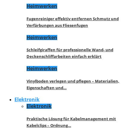
Heimwerken
Fugenreiniger effektiv entfernen Schmutz und
Verfärbungen aus Fliesenfugen
Heimwerken
Schleifgiraffen für professionelle Wand- und
Deckenschliffarbeiten einfach erklärt
Heimwerken
Vinylboden verlegen und pflegen – Materialien,
Eigenschaften und…
Elektronik
Elektronik
Praktische Lösung für Kabelmanagement mit
Kabelclips – Ordnung…