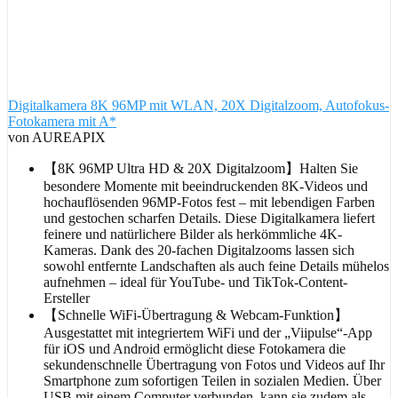
Digitalkamera 8K 96MP mit WLAN, 20X Digitalzoom, Autofokus-
Fotokamera mit A*
von AUREAPIX
【8K 96MP Ultra HD & 20X Digitalzoom】Halten Sie
besondere Momente mit beeindruckenden 8K-Videos und
hochauflösenden 96MP-Fotos fest – mit lebendigen Farben
und gestochen scharfen Details. Diese Digitalkamera liefert
feinere und natürlichere Bilder als herkömmliche 4K-
Kameras. Dank des 20-fachen Digitalzooms lassen sich
sowohl entfernte Landschaften als auch feine Details mühelos
aufnehmen – ideal für YouTube- und TikTok-Content-
Ersteller
【Schnelle WiFi-Übertragung & Webcam-Funktion】
Ausgestattet mit integriertem WiFi und der „Viipulse“-App
für iOS und Android ermöglicht diese Fotokamera die
sekundenschnelle Übertragung von Fotos und Videos auf Ihr
Smartphone zum sofortigen Teilen in sozialen Medien. Über
USB mit einem Computer verbunden, kann sie zudem als