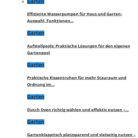
Garten
Effiziente Wasserpumpen für Haus und Garten:
Auswahl, Funktionen…
Garten
Aufstellpools: Praktische Lösungen für den eigenen
Gartenpool
Garten
Praktische Kissentruhen für mehr Stauraum und
Ordnung im…
Garten
Dutch Oven richtig wählen und effektiv nutzen –…
Garten
Gartenklapptisch platzsparend und vielseitig nutzen –