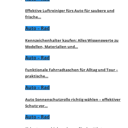
Effektive Luftreiniger fürs Auto für saubere und
frische…
Auto – Rad
Kennzeichenhalter kaufen: Alles Wissenswerte zu
Modellen, Materialien und…
Auto – Rad
Funktionale Fahrradtaschen für Alltag und Tour –
praktische…
Auto – Rad
Auto Sonnenschutzrollo richtig wählen – effektiver
Schutz vor…
Auto – Rad