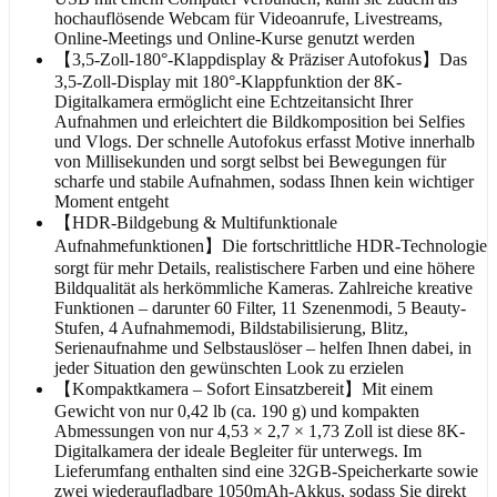
hochauflösende Webcam für Videoanrufe, Livestreams,
Online-Meetings und Online-Kurse genutzt werden
【3,5-Zoll-180°-Klappdisplay & Präziser Autofokus】Das
3,5-Zoll-Display mit 180°-Klappfunktion der 8K-
Digitalkamera ermöglicht eine Echtzeitansicht Ihrer
Aufnahmen und erleichtert die Bildkomposition bei Selfies
und Vlogs. Der schnelle Autofokus erfasst Motive innerhalb
von Millisekunden und sorgt selbst bei Bewegungen für
scharfe und stabile Aufnahmen, sodass Ihnen kein wichtiger
Moment entgeht
【HDR-Bildgebung & Multifunktionale
Aufnahmefunktionen】Die fortschrittliche HDR-Technologie
sorgt für mehr Details, realistischere Farben und eine höhere
Bildqualität als herkömmliche Kameras. Zahlreiche kreative
Funktionen – darunter 60 Filter, 11 Szenenmodi, 5 Beauty-
Stufen, 4 Aufnahmemodi, Bildstabilisierung, Blitz,
Serienaufnahme und Selbstauslöser – helfen Ihnen dabei, in
jeder Situation den gewünschten Look zu erzielen
【Kompaktkamera – Sofort Einsatzbereit】Mit einem
Gewicht von nur 0,42 lb (ca. 190 g) und kompakten
Abmessungen von nur 4,53 × 2,7 × 1,73 Zoll ist diese 8K-
Digitalkamera der ideale Begleiter für unterwegs. Im
Lieferumfang enthalten sind eine 32GB-Speicherkarte sowie
zwei wiederaufladbare 1050mAh-Akkus, sodass Sie direkt