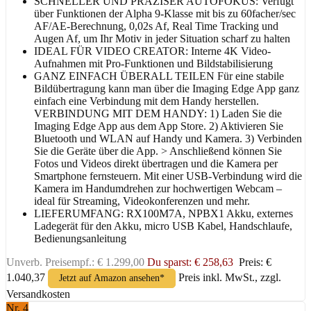
SCHNELLER UND PRÄZISER AUTOFOKUS: Verfügt
über Funktionen der Alpha 9-Klasse mit bis zu 60facher/sec
AF/AE-Berechnung, 0,02s Af, Real Time Tracking und
Augen Af, um Ihr Motiv in jeder Situation scharf zu halten
IDEAL FÜR VIDEO CREATOR: Interne 4K Video-
Aufnahmen mit Pro-Funktionen und Bildstabilisierung
GANZ EINFACH ÜBERALL TEILEN Für eine stabile
Bildübertragung kann man über die Imaging Edge App ganz
einfach eine Verbindung mit dem Handy herstellen.
VERBINDUNG MIT DEM HANDY: 1) Laden Sie die
Imaging Edge App aus dem App Store. 2) Aktivieren Sie
Bluetooth und WLAN auf Handy und Kamera. 3) Verbinden
Sie die Geräte über die App. > Anschließend können Sie
Fotos und Videos direkt übertragen und die Kamera per
Smartphone fernsteuern. Mit einer USB-Verbindung wird die
Kamera im Handumdrehen zur hochwertigen Webcam –
ideal für Streaming, Videokonferenzen und mehr.
LIEFERUMFANG: RX100M7A, NPBX1 Akku, externes
Ladegerät für den Akku, micro USB Kabel, Handschlaufe,
Bedienungsanleitung
Unverb. Preisempf.: € 1.299,00
Du sparst: € 258,63
Preis: €
1.040,37
Preis inkl. MwSt., zzgl.
Jetzt auf Amazon ansehen*
Versandkosten
Nr. 4