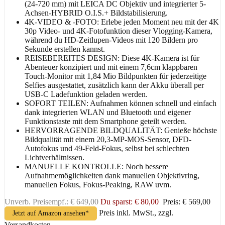
(24-720 mm) mit LEICA DC Objektiv und integrierter 5-
Achsen-HYBRID O.I.S.+ Bildstabilisierung.
4K-VIDEO & -FOTO: Erlebe jeden Moment neu mit der 4K
30p Video- und 4K-Fotofunktion dieser Vlogging-Kamera,
während du HD-Zeitlupen-Videos mit 120 Bildern pro
Sekunde erstellen kannst.
REISEBEREITES DESIGN: Diese 4K-Kamera ist für
Abenteuer konzipiert und mit einem 7,6cm klappbaren
Touch-Monitor mit 1,84 Mio Bildpunkten für jederzeitige
Selfies ausgestattet, zusätzlich kann der Akku überall per
USB-C Ladefunktion geladen werden.
SOFORT TEILEN: Aufnahmen können schnell und einfach
dank integrierten WLAN und Bluetooth und eigener
Funktionstaste mit dem Smartphone geteilt werden.
HERVORRAGENDE BILDQUALITÄT: Genieße höchste
Bildqualität mit einem 20,3-MP-MOS-Sensor, DFD-
Autofokus und 49-Feld-Fokus, selbst bei schlechten
Lichtverhältnissen.
MANUELLE KONTROLLE: Noch bessere
Aufnahmemöglichkeiten dank manuellen Objektivring,
manuellen Fokus, Fokus-Peaking, RAW uvm.
Unverb. Preisempf.: € 649,00
Du sparst: € 80,00
Preis: € 569,00
Preis inkl. MwSt., zzgl.
Jetzt auf Amazon ansehen*
Versandkosten