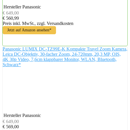
Hersteller
Panasonic
€ 649,00
€ 560,99
Preis inkl. MwSt., zzgl. Versandkosten
Jetzt auf Amazon ansehen*
Panasonic LUMIX DC-TZ99E-K Kompakte Travel Zoom Kamera,
Leica DC-Objektiv, 30-facher Zoom, 24-720mm, 20,3 MP, OIS,
4K 30p Video, 7,6cm klappbarer Monitor, WLAN, Bluetooth,
Schwarz*
Hersteller
Panasonic
€ 649,00
€ 569,00