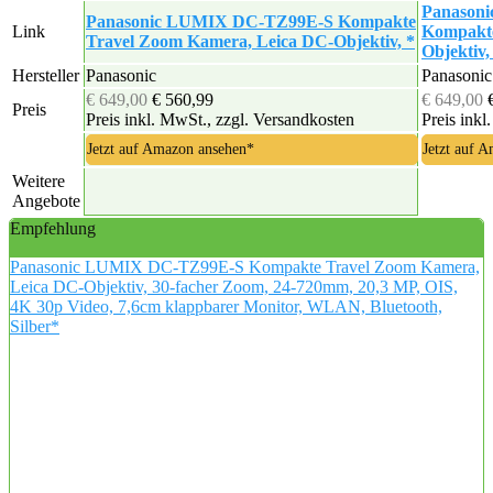
Panason
Panasonic LUMIX DC-TZ99E-S Kompakte
Link
Kompakte
Travel Zoom Kamera, Leica DC-Objektiv, *
Objektiv,
Hersteller
Panasonic
Panasonic
€ 649,00
€ 560,99
€ 649,00
Preis
Preis inkl. MwSt., zzgl. Versandkosten
Preis inkl
Jetzt auf Amazon ansehen*
Jetzt auf 
Weitere
Angebote
Empfehlung
Panasonic LUMIX DC-TZ99E-S Kompakte Travel Zoom Kamera,
Leica DC-Objektiv, 30-facher Zoom, 24-720mm, 20,3 MP, OIS,
4K 30p Video, 7,6cm klappbarer Monitor, WLAN, Bluetooth,
Silber*