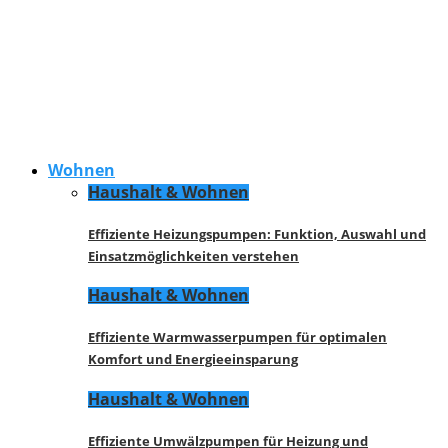
Wohnen
Haushalt & Wohnen
Effiziente Heizungspumpen: Funktion, Auswahl und
Einsatzmöglichkeiten verstehen
Haushalt & Wohnen
Effiziente Warmwasserpumpen für optimalen
Komfort und Energieeinsparung
Haushalt & Wohnen
Effiziente Umwälzpumpen für Heizung und