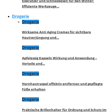
Eiskratzer und Schneebesen für den Winter:
Effiziente Werkzeuge…
Drogerie
Drogerie
Wirksame Anti Aging Cremes für sichtbare
Hautverjüngung und…
Drogerie
Apfelessig Kapseln Wirkung und Anwendung –
Vorteile und…
Drogerie
Hornhautraspel effektiv entfernen und gepflegte
Füße erhalten
Drogerie
Praktische Brillenhalter für Ordnung und Schutz im