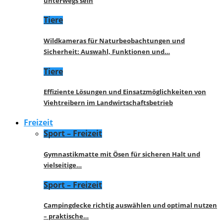
unterwegs sein
Tiere
Wildkameras für Naturbeobachtungen und
Sicherheit: Auswahl, Funktionen und…
Tiere
Effiziente Lösungen und Einsatzmöglichkeiten von
Viehtreibern im Landwirtschaftsbetrieb
Freizeit
Sport – Freizeit
Gymnastikmatte mit Ösen für sicheren Halt und
vielseitige…
Sport – Freizeit
Campingdecke richtig auswählen und optimal nutzen
– praktische…