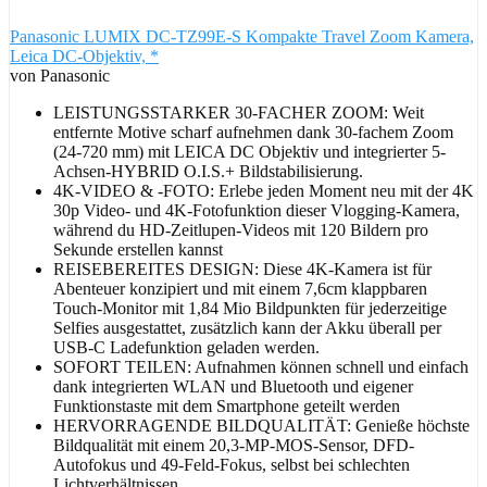
Panasonic LUMIX DC-TZ99E-S Kompakte Travel Zoom Kamera,
Leica DC-Objektiv, *
von Panasonic
LEISTUNGSSTARKER 30-FACHER ZOOM: Weit
entfernte Motive scharf aufnehmen dank 30-fachem Zoom
(24-720 mm) mit LEICA DC Objektiv und integrierter 5-
Achsen-HYBRID O.I.S.+ Bildstabilisierung.
4K-VIDEO & -FOTO: Erlebe jeden Moment neu mit der 4K
30p Video- und 4K-Fotofunktion dieser Vlogging-Kamera,
während du HD-Zeitlupen-Videos mit 120 Bildern pro
Sekunde erstellen kannst
REISEBEREITES DESIGN: Diese 4K-Kamera ist für
Abenteuer konzipiert und mit einem 7,6cm klappbaren
Touch-Monitor mit 1,84 Mio Bildpunkten für jederzeitige
Selfies ausgestattet, zusätzlich kann der Akku überall per
USB-C Ladefunktion geladen werden.
SOFORT TEILEN: Aufnahmen können schnell und einfach
dank integrierten WLAN und Bluetooth und eigener
Funktionstaste mit dem Smartphone geteilt werden
HERVORRAGENDE BILDQUALITÄT: Genieße höchste
Bildqualität mit einem 20,3-MP-MOS-Sensor, DFD-
Autofokus und 49-Feld-Fokus, selbst bei schlechten
Lichtverhältnissen