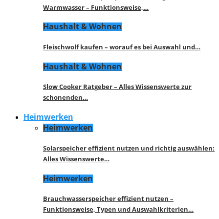
Warmwasser – Funktionsweise,…
Haushalt & Wohnen
Fleischwolf kaufen – worauf es bei Auswahl und…
Haushalt & Wohnen
Slow Cooker Ratgeber – Alles Wissenswerte zur
schonenden…
Heimwerken
Heimwerken
Solarspeicher effizient nutzen und richtig auswählen:
Alles Wissenswerte…
Heimwerken
Brauchwasserspeicher effizient nutzen –
Funktionsweise, Typen und Auswahlkriterien…