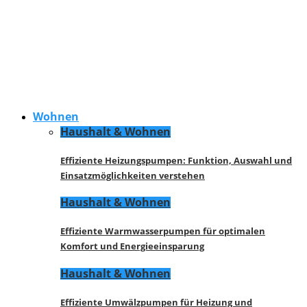
Wohnen
Haushalt & Wohnen
Effiziente Heizungspumpen: Funktion, Auswahl und
Einsatzmöglichkeiten verstehen
Haushalt & Wohnen
Effiziente Warmwasserpumpen für optimalen
Komfort und Energieeinsparung
Haushalt & Wohnen
Effiziente Umwälzpumpen für Heizung und