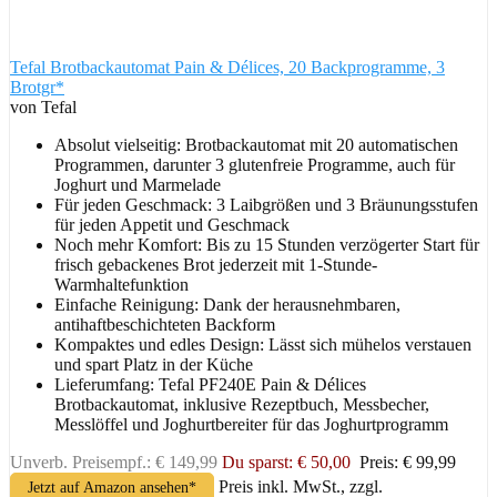
Tefal Brotbackautomat Pain & Délices, 20 Backprogramme, 3
Brotgr*
von Tefal
Absolut vielseitig: Brotbackautomat mit 20 automatischen
Programmen, darunter 3 glutenfreie Programme, auch für
Joghurt und Marmelade
Für jeden Geschmack: 3 Laibgrößen und 3 Bräunungsstufen
für jeden Appetit und Geschmack
Noch mehr Komfort: Bis zu 15 Stunden verzögerter Start für
frisch gebackenes Brot jederzeit mit 1-Stunde-
Warmhaltefunktion
Einfache Reinigung: Dank der herausnehmbaren,
antihaftbeschichteten Backform
Kompaktes und edles Design: Lässt sich mühelos verstauen
und spart Platz in der Küche
Lieferumfang: Tefal PF240E Pain & Délices
Brotbackautomat, inklusive Rezeptbuch, Messbecher,
Messlöffel und Joghurtbereiter für das Joghurtprogramm
Unverb. Preisempf.: € 149,99
Du sparst: € 50,00
Preis: € 99,99
Preis inkl. MwSt., zzgl.
Jetzt auf Amazon ansehen*