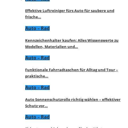
Effektive Luftreiniger fürs Auto für saubere und
frische…
Auto – Rad
Kennzeichenhalter kaufen: Alles Wissenswerte zu
Modellen, Materialien und…
Auto – Rad
Funktionale Fahrradtaschen für Alltag und Tour –
praktische…
Auto – Rad
Auto Sonnenschutzrollo richtig wählen – effektiver
Schutz vor…
Auto – Rad