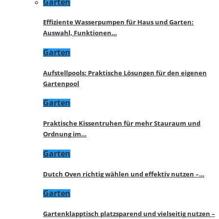
Garten
Effiziente Wasserpumpen für Haus und Garten:
Auswahl, Funktionen…
Garten
Aufstellpools: Praktische Lösungen für den eigenen
Gartenpool
Garten
Praktische Kissentruhen für mehr Stauraum und
Ordnung im…
Garten
Dutch Oven richtig wählen und effektiv nutzen –…
Garten
Gartenklapptisch platzsparend und vielseitig nutzen –