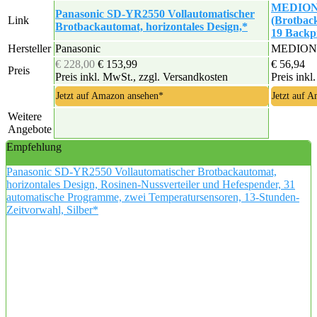
MEDION 
Panasonic SD-YR2550 Vollautomatischer
Link
(Brotback
Brotbackautomat, horizontales Design,*
19 Backp
Hersteller
Panasonic
MEDION
€ 228,00
€ 153,99
€ 56,94
Preis
Preis inkl. MwSt., zzgl. Versandkosten
Preis inkl
Jetzt auf Amazon ansehen*
Jetzt auf 
Weitere
Angebote
Empfehlung
Panasonic SD-YR2550 Vollautomatischer Brotbackautomat,
horizontales Design, Rosinen-Nussverteiler und Hefespender, 31
automatische Programme, zwei Temperatursensoren, 13-Stunden-
Zeitvorwahl, Silber*