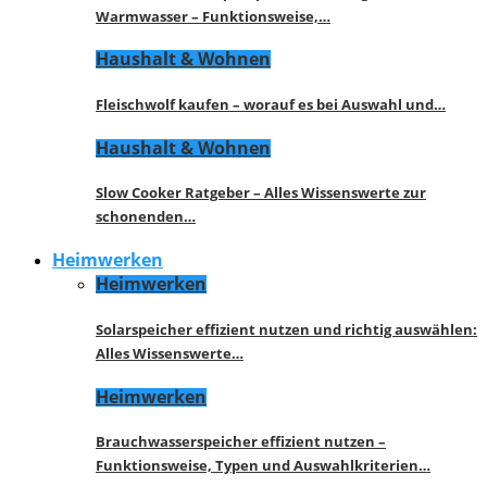
Warmwasser – Funktionsweise,…
Haushalt & Wohnen
Fleischwolf kaufen – worauf es bei Auswahl und…
Haushalt & Wohnen
Slow Cooker Ratgeber – Alles Wissenswerte zur
schonenden…
Heimwerken
Heimwerken
Solarspeicher effizient nutzen und richtig auswählen:
Alles Wissenswerte…
Heimwerken
Brauchwasserspeicher effizient nutzen –
Funktionsweise, Typen und Auswahlkriterien…