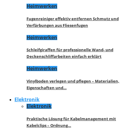
Heimwerken
Fugenreiniger effektiv entfernen Schmutz und
Verfärbungen aus Fliesenfugen
Heimwerken
Schleifgiraffen für professionelle Wand- und
Deckenschliffarbeiten einfach erklärt
Heimwerken
Vinylboden verlegen und pflegen – Materialien,
Eigenschaften und…
Elektronik
Elektronik
Praktische Lösung für Kabelmanagement mit
Kabelclips – Ordnung…