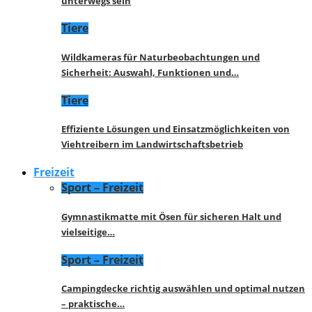
unterwegs sein
Tiere
Wildkameras für Naturbeobachtungen und
Sicherheit: Auswahl, Funktionen und…
Tiere
Effiziente Lösungen und Einsatzmöglichkeiten von
Viehtreibern im Landwirtschaftsbetrieb
Freizeit
Sport – Freizeit
Gymnastikmatte mit Ösen für sicheren Halt und
vielseitige…
Sport – Freizeit
Campingdecke richtig auswählen und optimal nutzen
– praktische…