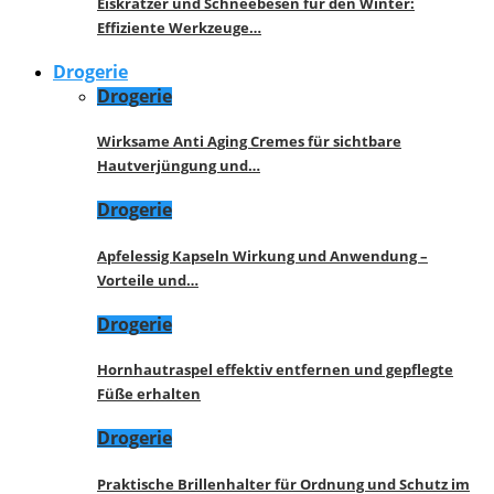
Eiskratzer und Schneebesen für den Winter:
Effiziente Werkzeuge…
Drogerie
Drogerie
Wirksame Anti Aging Cremes für sichtbare
Hautverjüngung und…
Drogerie
Apfelessig Kapseln Wirkung und Anwendung –
Vorteile und…
Drogerie
Hornhautraspel effektiv entfernen und gepflegte
Füße erhalten
Drogerie
Praktische Brillenhalter für Ordnung und Schutz im