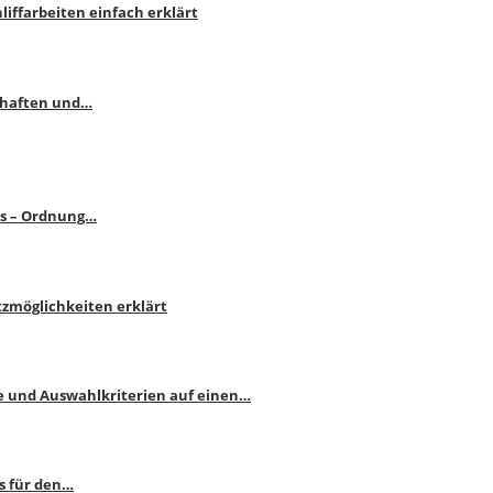
liffarbeiten einfach erklärt
schaften und…
ps – Ordnung…
atzmöglichkeiten erklärt
e und Auswahlkriterien auf einen…
s für den…