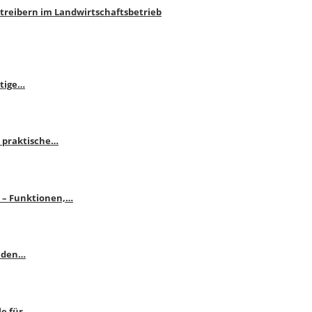
htreibern im Landwirtschaftsbetrieb
itige…
 praktische…
se – Funktionen,…
enden…
le für…