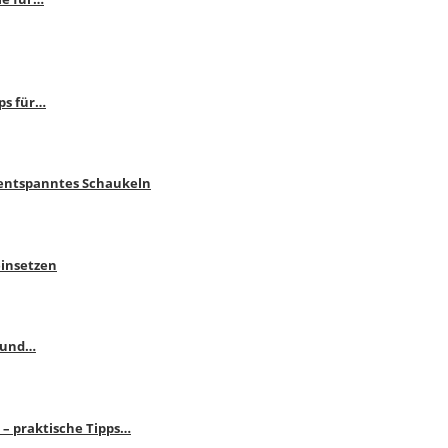
ps für…
 entspanntes Schaukeln
einsetzen
s und…
– praktische Tipps…