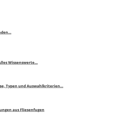
enden…
 Alles Wissenswerte…
ise, Typen und Auswahlkriterien…
bungen aus Fliesenfugen