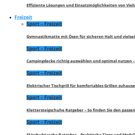
Effiziente Lösungen und Einsatzmöglichkeiten von Vie
Freizeit
Sport – Freizeit
Gymnastikmatte mit Ösen für sicheren Halt und vielse
Sport – Freizeit
Campingdecke richtig auswählen und optimal nutzen –
Sport – Freizeit
Elektrischer Tischgrill für komfortables Grillen zuhau
Sport – Freizeit
Klettersteigschuhe Ratgeber – So finden Sie den pass
Sport – Freizeit
Skischuhtasche Ratgeber – Praktische Tipps und Model