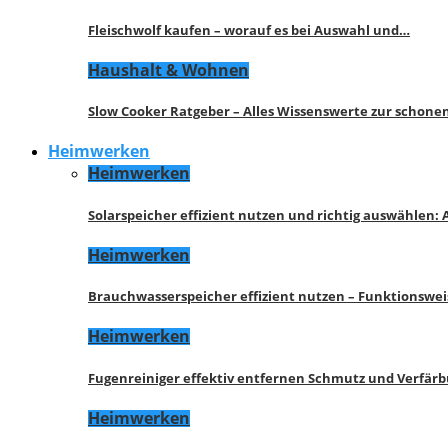
Fleischwolf kaufen – worauf es bei Auswahl und…
Haushalt & Wohnen
Slow Cooker Ratgeber – Alles Wissenswerte zur schon
Heimwerken
Heimwerken
Solarspeicher effizient nutzen und richtig auswählen:
Heimwerken
Brauchwasserspeicher effizient nutzen – Funktionswe
Heimwerken
Fugenreiniger effektiv entfernen Schmutz und Verfär
Heimwerken