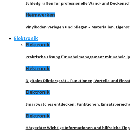
Schleifgiraffen für professionelle Wand- und Deckensch
Heimwerken
Vinylboden verlegen und pflegen – Materialien, Eigen
Elektronik
Elektronik
Praktische Lösung für Kabelmanagement mit Kabelcli
Elektronik
Digitales Diktiergerät – Funktionen, Vorteile und Eins
Elektronik
Smartwatches entdecken: Funktionen, Einsatzbereich
Elektronik
Hörgeräte: Wichtige Informationen und hilfreiche Tipp