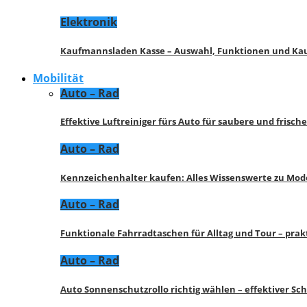
Elektronik
Kaufmannsladen Kasse – Auswahl, Funktionen und K
Mobilität
Auto – Rad
Effektive Luftreiniger fürs Auto für saubere und frisch
Auto – Rad
Kennzeichenhalter kaufen: Alles Wissenswerte zu Mod
Auto – Rad
Funktionale Fahrradtaschen für Alltag und Tour – pra
Auto – Rad
Auto Sonnenschutzrollo richtig wählen – effektiver Sc