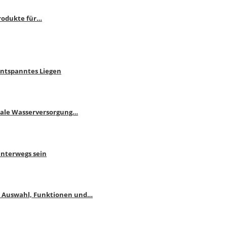
rodukte für…
Entspanntes Liegen
male Wasserversorgung…
unterwegs sein
: Auswahl, Funktionen und…