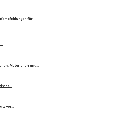
aufempfehlungen für…
e…
ellen, Materialien und…
ktische…
hutz vor…