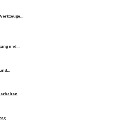
e Werkzeuge…
ngung und…
 und…
 erhalten
tag