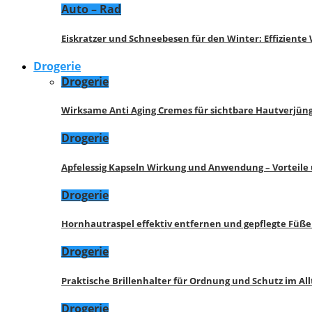
Auto – Rad
Eiskratzer und Schneebesen für den Winter: Effizient
Drogerie
Drogerie
Wirksame Anti Aging Cremes für sichtbare Hautverjü
Drogerie
Apfelessig Kapseln Wirkung und Anwendung – Vorteile
Drogerie
Hornhautraspel effektiv entfernen und gepflegte Füße
Drogerie
Praktische Brillenhalter für Ordnung und Schutz im All
Drogerie