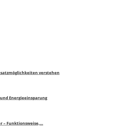
nsatzmöglichkeiten verstehen
 und Energieeinsparung
r – Funktionsweise,…