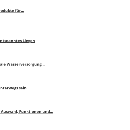
rodukte für…
Entspanntes Liegen
male Wasserversorgung…
unterwegs sein
: Auswahl, Funktionen und…