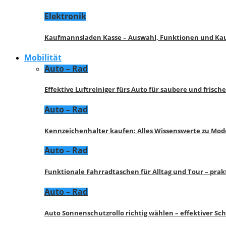
Elektronik
Kaufmannsladen Kasse – Auswahl, Funktionen und K
Mobilität
Auto – Rad
Effektive Luftreiniger fürs Auto für saubere und frisch
Auto – Rad
Kennzeichenhalter kaufen: Alles Wissenswerte zu Mod
Auto – Rad
Funktionale Fahrradtaschen für Alltag und Tour – pra
Auto – Rad
Auto Sonnenschutzrollo richtig wählen – effektiver Sc