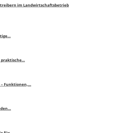
htreibern im Landwirtschaftsbetrieb
itige…
 praktische…
se – Funktionen,…
enden…
le für…