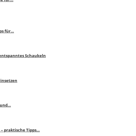
ps für…
 entspanntes Schaukeln
einsetzen
s und…
– praktische Tipps…