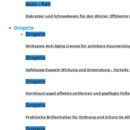
Auto – Rad
Eiskratzer und Schneebesen für den Winter: Effizient
Drogerie
Drogerie
Wirksame Anti Aging Cremes für sichtbare Hautverjü
Drogerie
Apfelessig Kapseln Wirkung und Anwendung – Vorteile
Drogerie
Hornhautraspel effektiv entfernen und gepflegte Füße
Drogerie
Praktische Brillenhalter für Ordnung und Schutz im All
Drogerie