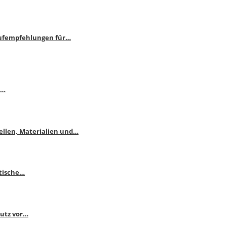
aufempfehlungen für…
e…
ellen, Materialien und…
ktische…
hutz vor…