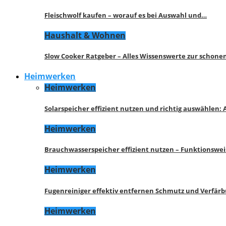
Fleischwolf kaufen – worauf es bei Auswahl und…
Haushalt & Wohnen
Slow Cooker Ratgeber – Alles Wissenswerte zur schon
Heimwerken
Heimwerken
Solarspeicher effizient nutzen und richtig auswählen:
Heimwerken
Brauchwasserspeicher effizient nutzen – Funktionswe
Heimwerken
Fugenreiniger effektiv entfernen Schmutz und Verfär
Heimwerken