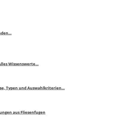
enden…
 Alles Wissenswerte…
ise, Typen und Auswahlkriterien…
bungen aus Fliesenfugen