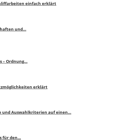
liffarbeiten einfach erklärt
schaften und…
ps – Ordnung…
atzmöglichkeiten erklärt
e und Auswahlkriterien auf einen…
s für den…