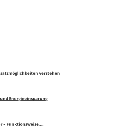
nsatzmöglichkeiten verstehen
 und Energieeinsparung
r – Funktionsweise,…