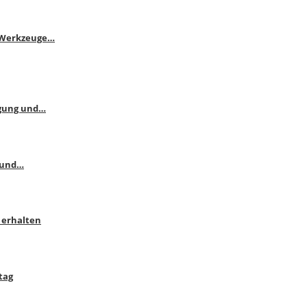
e Werkzeuge…
ngung und…
 und…
 erhalten
tag