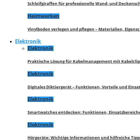
Schleifgiraffen für professionelle Wand- und Deckensch
Heimwerken
Vinylboden verlegen und pflegen – Materialien, Eigen
Elektronik
Elektronik
Praktische Lösung für Kabelmanagement mit Kabelcli
Elektronik
Digitales Diktiergerät – Funktionen, Vorteile und Eins
Elektronik
Smartwatches entdecken: Funktionen, Einsatzbereich
Elektronik
Hörgeräte: Wichtige Informationen und hilfreiche Tipp