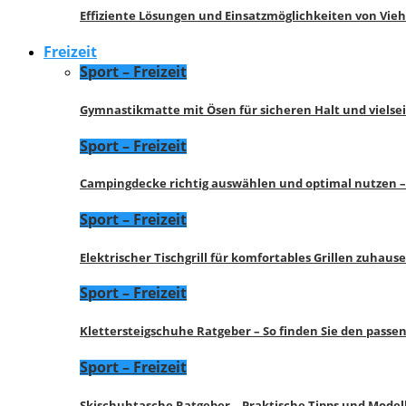
Effiziente Lösungen und Einsatzmöglichkeiten von Vie
Freizeit
Sport – Freizeit
Gymnastikmatte mit Ösen für sicheren Halt und vielse
Sport – Freizeit
Campingdecke richtig auswählen und optimal nutzen –
Sport – Freizeit
Elektrischer Tischgrill für komfortables Grillen zuhau
Sport – Freizeit
Klettersteigschuhe Ratgeber – So finden Sie den pass
Sport – Freizeit
Skischuhtasche Ratgeber – Praktische Tipps und Model