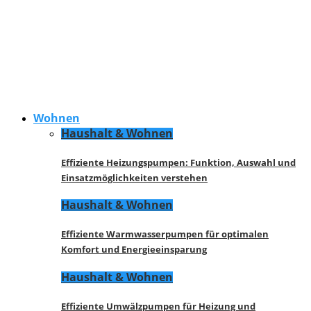
Wohnen
Haushalt & Wohnen
Effiziente Heizungspumpen: Funktion, Auswahl und
Einsatzmöglichkeiten verstehen
Haushalt & Wohnen
Effiziente Warmwasserpumpen für optimalen
Komfort und Energieeinsparung
Haushalt & Wohnen
Effiziente Umwälzpumpen für Heizung und