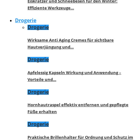
Eiskratzer und Schneebesen für den Winter:
Effiziente Werkzeuge…
Drogerie
Drogerie
Wirksame Anti Aging Cremes für sichtbare
Hautverjüngung und…
Drogerie
Apfelessig Kapseln Wirkung und Anwendung –
Vorteile und…
Drogerie
Hornhautraspel effektiv entfernen und gepflegte
Füße erhalten
Drogerie
Praktische Brillenhalter für Ordnung und Schutz im