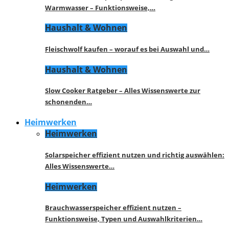
Warmwasser – Funktionsweise,…
Haushalt & Wohnen
Fleischwolf kaufen – worauf es bei Auswahl und…
Haushalt & Wohnen
Slow Cooker Ratgeber – Alles Wissenswerte zur
schonenden…
Heimwerken
Heimwerken
Solarspeicher effizient nutzen und richtig auswählen:
Alles Wissenswerte…
Heimwerken
Brauchwasserspeicher effizient nutzen –
Funktionsweise, Typen und Auswahlkriterien…