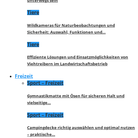
unterwegs sein
Tiere
Wildkameras für Naturbeobachtungen und
Sicherheit: Auswahl, Funktionen und…
Tiere
Effiziente Lösungen und Einsatzmöglichkeiten von
Viehtreibern im Landwirtschaftsbetrieb
Freizeit
Sport – Freizeit
Gymnastikmatte mit Ösen für sicheren Halt und
vielseitige…
Sport – Freizeit
Campingdecke richtig auswählen und optimal nutzen
– praktische…