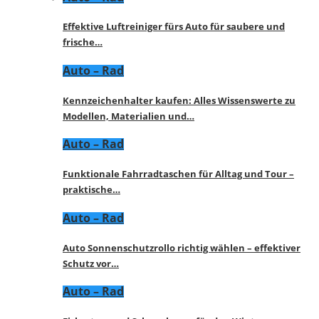
Effektive Luftreiniger fürs Auto für saubere und
frische…
Auto – Rad
Kennzeichenhalter kaufen: Alles Wissenswerte zu
Modellen, Materialien und…
Auto – Rad
Funktionale Fahrradtaschen für Alltag und Tour –
praktische…
Auto – Rad
Auto Sonnenschutzrollo richtig wählen – effektiver
Schutz vor…
Auto – Rad