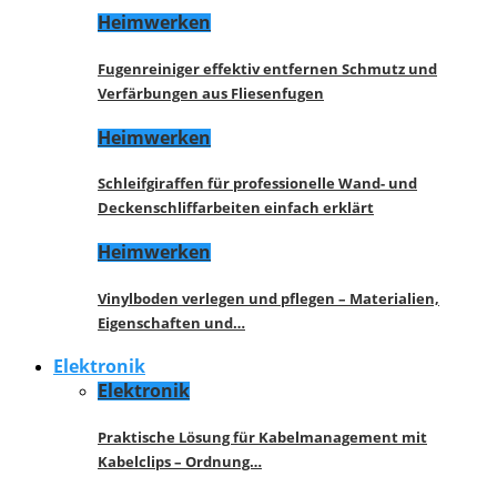
Heimwerken
Fugenreiniger effektiv entfernen Schmutz und
Verfärbungen aus Fliesenfugen
Heimwerken
Schleifgiraffen für professionelle Wand- und
Deckenschliffarbeiten einfach erklärt
Heimwerken
Vinylboden verlegen und pflegen – Materialien,
Eigenschaften und…
Elektronik
Elektronik
Praktische Lösung für Kabelmanagement mit
Kabelclips – Ordnung…