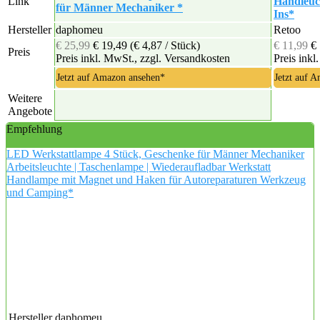
Link
Handleuc
für Männer Mechaniker *
Ins*
Hersteller
daphomeu
Retoo
€ 25,99
€ 19,49
(€ 4,87 / Stück)
€ 11,99
€
Preis
Preis inkl. MwSt., zzgl. Versandkosten
Preis inkl
Jetzt auf Amazon ansehen*
Jetzt auf 
Weitere
Angebote
Empfehlung
LED Werkstattlampe 4 Stück, Geschenke für Männer Mechaniker
Arbeitsleuchte | Taschenlampe | Wiederaufladbar Werkstatt
Handlampe mit Magnet und Haken für Autoreparaturen Werkzeug
und Camping*
Hersteller
daphomeu