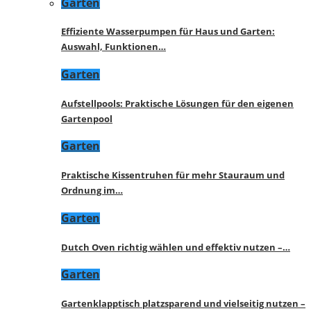
Garten
Effiziente Wasserpumpen für Haus und Garten:
Auswahl, Funktionen…
Garten
Aufstellpools: Praktische Lösungen für den eigenen
Gartenpool
Garten
Praktische Kissentruhen für mehr Stauraum und
Ordnung im…
Garten
Dutch Oven richtig wählen und effektiv nutzen –…
Garten
Gartenklapptisch platzsparend und vielseitig nutzen –