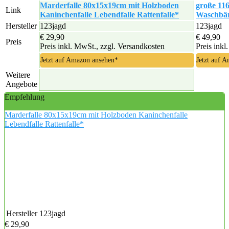
Marderfalle 80x15x19cm mit Holzboden
große 11
Link
Kaninchenfalle Lebendfalle Rattenfalle*
Waschbär
Hersteller
123jagd
123jagd
€ 29,90
€ 49,90
Preis
Preis inkl. MwSt., zzgl. Versandkosten
Preis inkl
Jetzt auf Amazon ansehen*
Jetzt auf 
Weitere
Angebote
Empfehlung
Marderfalle 80x15x19cm mit Holzboden Kaninchenfalle
Lebendfalle Rattenfalle*
Hersteller
123jagd
€ 29,90