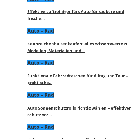
Effektive Luftreiniger fürs Auto für saubere und
frische…
Auto – Rad
Kennzeichenhalter kaufen: Alles Wissenswerte zu
Modellen, Materialien und…
Auto – Rad
Funktionale Fahrradtaschen für Alltag und Tour –
praktische…
Auto – Rad
Auto Sonnenschutzrollo richtig wählen – effektiver
Schutz vor…
Auto – Rad