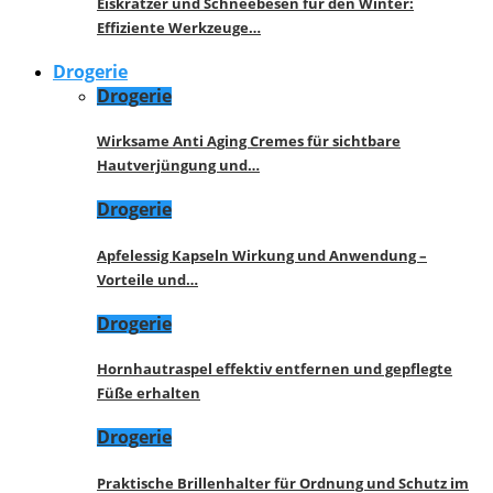
Eiskratzer und Schneebesen für den Winter:
Effiziente Werkzeuge…
Drogerie
Drogerie
Wirksame Anti Aging Cremes für sichtbare
Hautverjüngung und…
Drogerie
Apfelessig Kapseln Wirkung und Anwendung –
Vorteile und…
Drogerie
Hornhautraspel effektiv entfernen und gepflegte
Füße erhalten
Drogerie
Praktische Brillenhalter für Ordnung und Schutz im