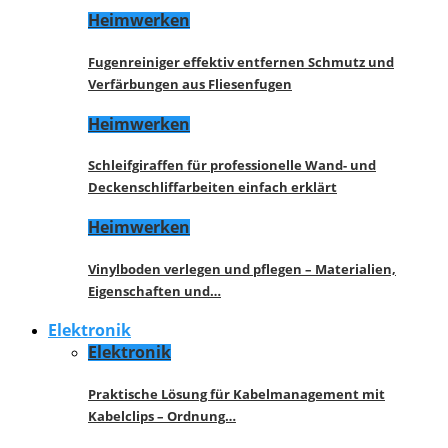
Heimwerken
Fugenreiniger effektiv entfernen Schmutz und
Verfärbungen aus Fliesenfugen
Heimwerken
Schleifgiraffen für professionelle Wand- und
Deckenschliffarbeiten einfach erklärt
Heimwerken
Vinylboden verlegen und pflegen – Materialien,
Eigenschaften und…
Elektronik
Elektronik
Praktische Lösung für Kabelmanagement mit
Kabelclips – Ordnung…