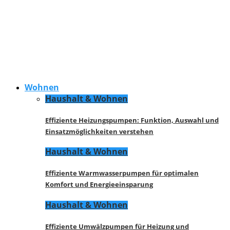
Wohnen
Haushalt & Wohnen
Effiziente Heizungspumpen: Funktion, Auswahl und
Einsatzmöglichkeiten verstehen
Haushalt & Wohnen
Effiziente Warmwasserpumpen für optimalen
Komfort und Energieeinsparung
Haushalt & Wohnen
Effiziente Umwälzpumpen für Heizung und