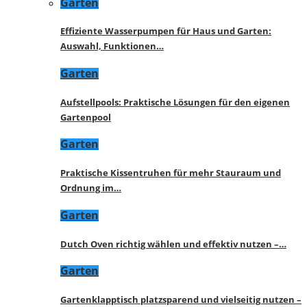
Garten
Effiziente Wasserpumpen für Haus und Garten:
Auswahl, Funktionen…
Garten
Aufstellpools: Praktische Lösungen für den eigenen
Gartenpool
Garten
Praktische Kissentruhen für mehr Stauraum und
Ordnung im…
Garten
Dutch Oven richtig wählen und effektiv nutzen –…
Garten
Gartenklapptisch platzsparend und vielseitig nutzen –