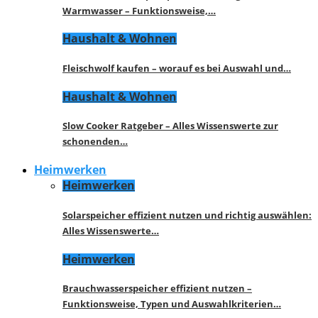
Warmwasser – Funktionsweise,…
Haushalt & Wohnen
Fleischwolf kaufen – worauf es bei Auswahl und…
Haushalt & Wohnen
Slow Cooker Ratgeber – Alles Wissenswerte zur
schonenden…
Heimwerken
Heimwerken
Solarspeicher effizient nutzen und richtig auswählen:
Alles Wissenswerte…
Heimwerken
Brauchwasserspeicher effizient nutzen –
Funktionsweise, Typen und Auswahlkriterien…