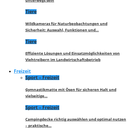
unterwegs sein
Tiere
Wildkameras für Naturbeobachtungen und
Sicherheit: Auswahl, Funktionen und…
Tiere
Effiziente Lösungen und Einsatzmöglichkeiten von
Viehtreibern im Landwirtschaftsbetrieb
Freizeit
Sport – Freizeit
Gymnastikmatte mit Ösen für sicheren Halt und
vielseitige…
Sport – Freizeit
Campingdecke richtig auswählen und optimal nutzen
– praktische…