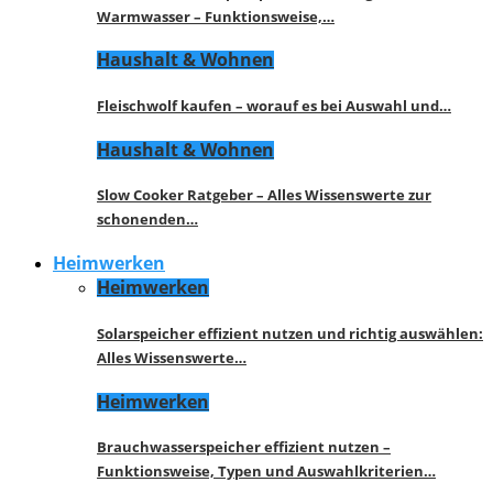
Warmwasser – Funktionsweise,…
Haushalt & Wohnen
Fleischwolf kaufen – worauf es bei Auswahl und…
Haushalt & Wohnen
Slow Cooker Ratgeber – Alles Wissenswerte zur
schonenden…
Heimwerken
Heimwerken
Solarspeicher effizient nutzen und richtig auswählen:
Alles Wissenswerte…
Heimwerken
Brauchwasserspeicher effizient nutzen –
Funktionsweise, Typen und Auswahlkriterien…