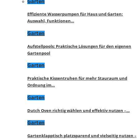
Garten
Effiziente Wasserpumpen für Haus und Garten:
Auswahl, Funktionen…
Garten
Aufstellpools: Praktische Lösungen für den eigenen
Gartenpool
Garten
Praktische Kissentruhen für mehr Stauraum und
Ordnung im…
Garten
Dutch Oven richtig wählen und effektiv nutzen –…
Garten
Gartenklapptisch platzsparend und vielseitig nutzen –