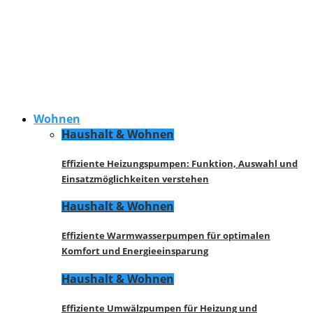
Wohnen
Haushalt & Wohnen
Effiziente Heizungspumpen: Funktion, Auswahl und
Einsatzmöglichkeiten verstehen
Haushalt & Wohnen
Effiziente Warmwasserpumpen für optimalen
Komfort und Energieeinsparung
Haushalt & Wohnen
Effiziente Umwälzpumpen für Heizung und