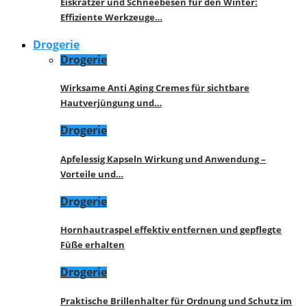
Eiskratzer und Schneebesen für den Winter:
Effiziente Werkzeuge…
Drogerie
Drogerie
Wirksame Anti Aging Cremes für sichtbare
Hautverjüngung und…
Drogerie
Apfelessig Kapseln Wirkung und Anwendung –
Vorteile und…
Drogerie
Hornhautraspel effektiv entfernen und gepflegte
Füße erhalten
Drogerie
Praktische Brillenhalter für Ordnung und Schutz im