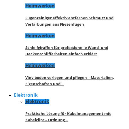
Heimwerken
Fugenreiniger effektiv entfernen Schmutz und
Verfärbungen aus Fliesenfugen
Heimwerken
Schleifgiraffen für professionelle Wand- und
Deckenschliffarbeiten einfach erklärt
Heimwerken
Vinylboden verlegen und pflegen – Materialien,
Eigenschaften und…
Elektronik
Elektronik
Praktische Lösung für Kabelmanagement mit
Kabelclips – Ordnung…