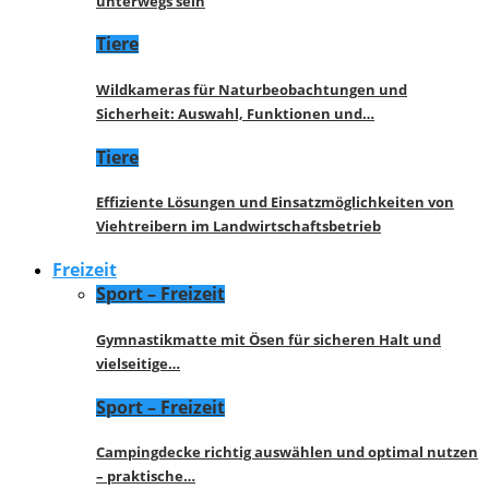
unterwegs sein
Tiere
Wildkameras für Naturbeobachtungen und
Sicherheit: Auswahl, Funktionen und…
Tiere
Effiziente Lösungen und Einsatzmöglichkeiten von
Viehtreibern im Landwirtschaftsbetrieb
Freizeit
Sport – Freizeit
Gymnastikmatte mit Ösen für sicheren Halt und
vielseitige…
Sport – Freizeit
Campingdecke richtig auswählen und optimal nutzen
– praktische…