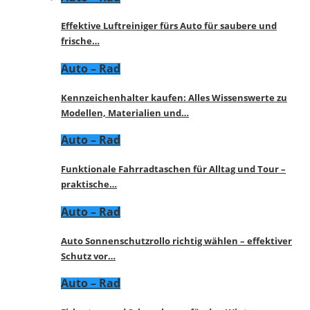
Effektive Luftreiniger fürs Auto für saubere und
frische…
Auto – Rad
Kennzeichenhalter kaufen: Alles Wissenswerte zu
Modellen, Materialien und…
Auto – Rad
Funktionale Fahrradtaschen für Alltag und Tour –
praktische…
Auto – Rad
Auto Sonnenschutzrollo richtig wählen – effektiver
Schutz vor…
Auto – Rad