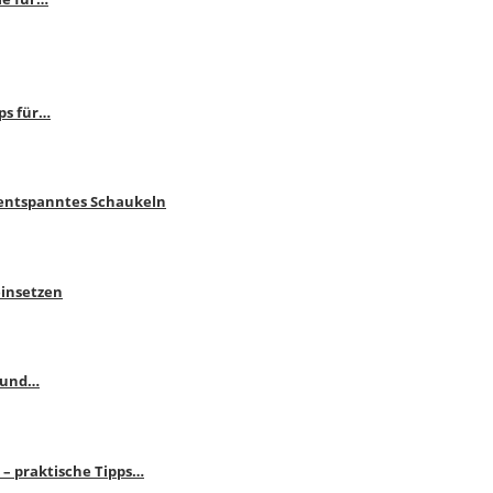
ps für…
 entspanntes Schaukeln
einsetzen
s und…
– praktische Tipps…