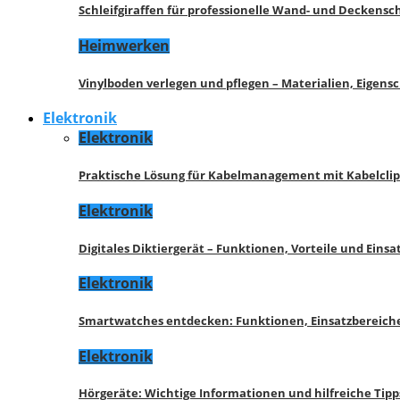
Schleifgiraffen für professionelle Wand- und Deckensch
Heimwerken
Vinylboden verlegen und pflegen – Materialien, Eigen
Elektronik
Elektronik
Praktische Lösung für Kabelmanagement mit Kabelcli
Elektronik
Digitales Diktiergerät – Funktionen, Vorteile und Eins
Elektronik
Smartwatches entdecken: Funktionen, Einsatzbereich
Elektronik
Hörgeräte: Wichtige Informationen und hilfreiche Tipp