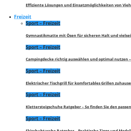
Effiziente Lösungen und Einsatzmöglichkeiten von Vie
Freizeit
Sport – Freizeit
Gymnastikmatte mit Ösen für sicheren Halt und vielse
Sport – Freizeit
Campingdecke richtig auswählen und optimal nutzen –
Sport – Freizeit
Elektrischer Tischgrill für komfortables Grillen zuhau
Sport – Freizeit
Klettersteigschuhe Ratgeber – So finden Sie den pass
Sport – Freizeit
Skischuhtasche Ratgeber – Praktische Tipps und Model