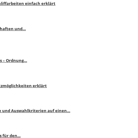
liffarbeiten einfach erklärt
schaften und…
ps – Ordnung…
atzmöglichkeiten erklärt
e und Auswahlkriterien auf einen…
s für den…