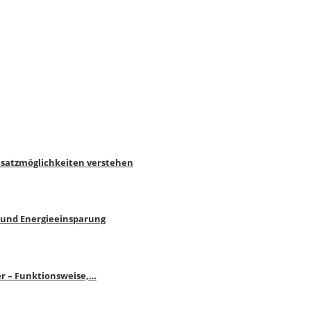
nsatzmöglichkeiten verstehen
 und Energieeinsparung
r – Funktionsweise,…