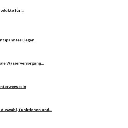
rodukte für…
Entspanntes Liegen
male Wasserversorgung…
unterwegs sein
: Auswahl, Funktionen und…