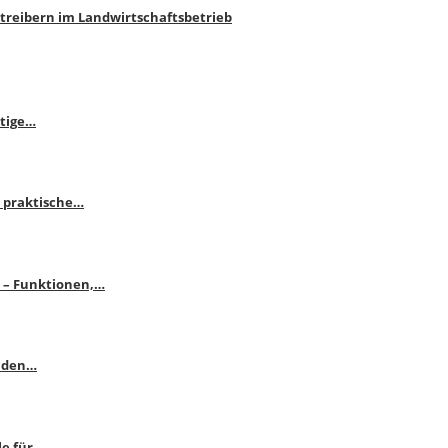
htreibern im Landwirtschaftsbetrieb
itige…
 praktische…
se – Funktionen,…
enden…
le für…