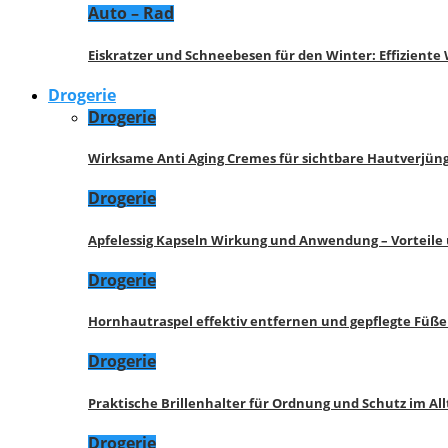
Auto – Rad
Eiskratzer und Schneebesen für den Winter: Effizient
Drogerie
Drogerie
Wirksame Anti Aging Cremes für sichtbare Hautverjü
Drogerie
Apfelessig Kapseln Wirkung und Anwendung – Vorteile
Drogerie
Hornhautraspel effektiv entfernen und gepflegte Füße
Drogerie
Praktische Brillenhalter für Ordnung und Schutz im All
Drogerie