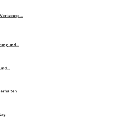
e Werkzeuge…
ngung und…
 und…
 erhalten
tag