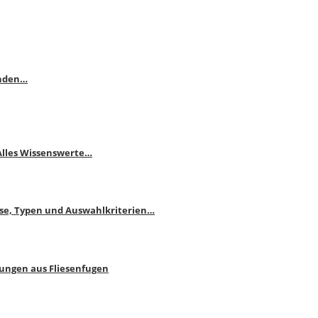
enden…
 Alles Wissenswerte…
ise, Typen und Auswahlkriterien…
bungen aus Fliesenfugen