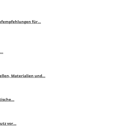
aufempfehlungen für…
e…
ellen, Materialien und…
ktische…
hutz vor…