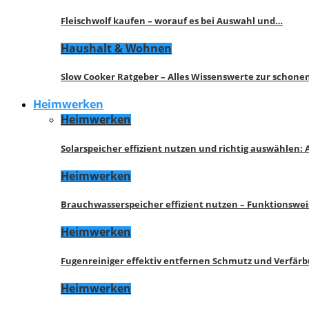
Fleischwolf kaufen – worauf es bei Auswahl und…
Haushalt & Wohnen
Slow Cooker Ratgeber – Alles Wissenswerte zur schon
Heimwerken
Heimwerken
Solarspeicher effizient nutzen und richtig auswählen:
Heimwerken
Brauchwasserspeicher effizient nutzen – Funktionswe
Heimwerken
Fugenreiniger effektiv entfernen Schmutz und Verfär
Heimwerken