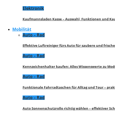
Elektronik
Kaufmannsladen Kasse – Auswahl, Funktionen und K
Mobilität
Auto – Rad
Effektive Luftreiniger fürs Auto für saubere und frisch
Auto – Rad
Kennzeichenhalter kaufen: Alles Wissenswerte zu Mod
Auto – Rad
Funktionale Fahrradtaschen für Alltag und Tour – pra
Auto – Rad
Auto Sonnenschutzrollo richtig wählen – effektiver Sc