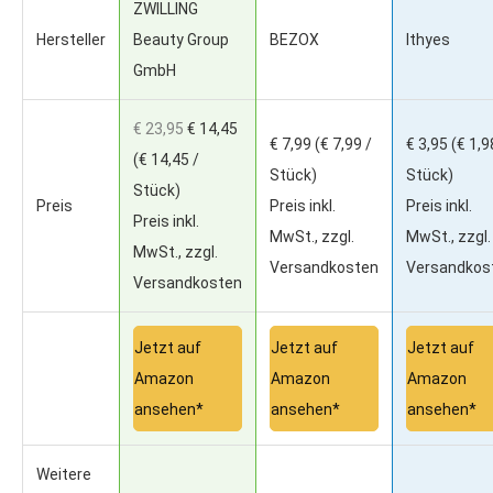
ZWILLING
Hersteller
Beauty Group
BEZOX
Ithyes
GmbH
€ 23,95
€ 14,45
€ 7,99
(€ 7,99 /
€ 3,95
(€ 1,9
(€ 14,45 /
Stück)
Stück)
Stück)
Preis
Preis inkl.
Preis inkl.
Preis inkl.
MwSt., zzgl.
MwSt., zzgl.
MwSt., zzgl.
Versandkosten
Versandkos
Versandkosten
Jetzt auf
Jetzt auf
Jetzt auf
Amazon
Amazon
Amazon
ansehen*
ansehen*
ansehen*
Weitere