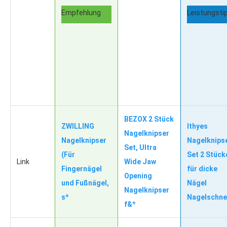
Empfehlung
Leistungsti
BEZOX 2 Stück
ZWILLING
Ithyes
Nagelknipser
Nagelknipser
Nagelknips
Set, Ultra
(Für
Set 2 Stück
Link
Wide Jaw
Fingernägel
für dicke
Opening
und Fußnägel,
Nägel
Nagelknipser
s*
Nagelschne
f&*