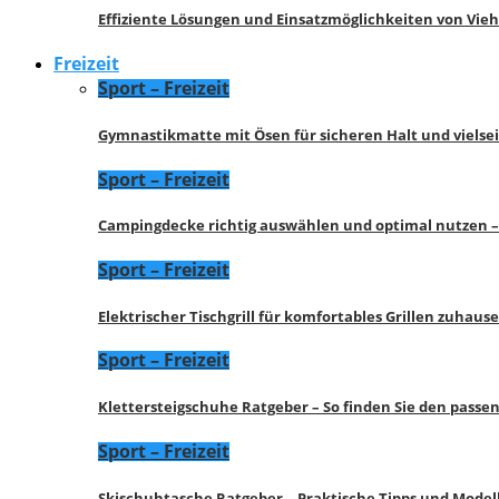
Effiziente Lösungen und Einsatzmöglichkeiten von Vie
Freizeit
Sport – Freizeit
Gymnastikmatte mit Ösen für sicheren Halt und vielse
Sport – Freizeit
Campingdecke richtig auswählen und optimal nutzen –
Sport – Freizeit
Elektrischer Tischgrill für komfortables Grillen zuhau
Sport – Freizeit
Klettersteigschuhe Ratgeber – So finden Sie den pass
Sport – Freizeit
Skischuhtasche Ratgeber – Praktische Tipps und Model