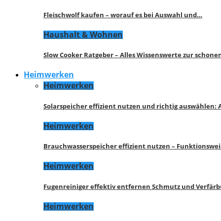
Fleischwolf kaufen – worauf es bei Auswahl und…
Haushalt & Wohnen
Slow Cooker Ratgeber – Alles Wissenswerte zur schon
Heimwerken
Heimwerken
Solarspeicher effizient nutzen und richtig auswählen:
Heimwerken
Brauchwasserspeicher effizient nutzen – Funktionswe
Heimwerken
Fugenreiniger effektiv entfernen Schmutz und Verfär
Heimwerken