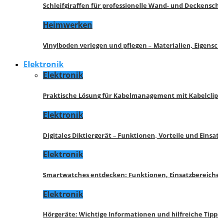
Schleifgiraffen für professionelle Wand- und Deckensch
Heimwerken
Vinylboden verlegen und pflegen – Materialien, Eigen
Elektronik
Elektronik
Praktische Lösung für Kabelmanagement mit Kabelcli
Elektronik
Digitales Diktiergerät – Funktionen, Vorteile und Eins
Elektronik
Smartwatches entdecken: Funktionen, Einsatzbereich
Elektronik
Hörgeräte: Wichtige Informationen und hilfreiche Tipp