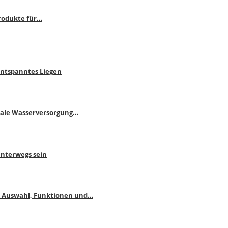
rodukte für…
Entspanntes Liegen
male Wasserversorgung…
unterwegs sein
: Auswahl, Funktionen und…