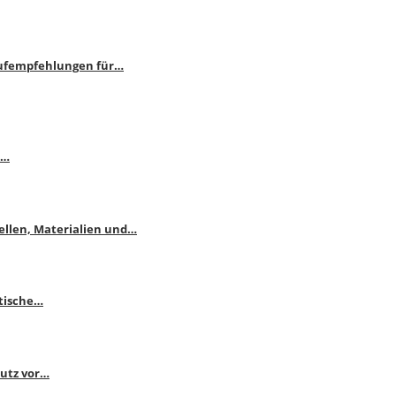
aufempfehlungen für…
e…
ellen, Materialien und…
ktische…
hutz vor…