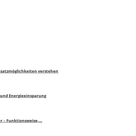
nsatzmöglichkeiten verstehen
 und Energieeinsparung
r – Funktionsweise,…