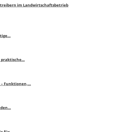
htreibern im Landwirtschaftsbetrieb
itige…
 praktische…
se – Funktionen,…
enden…
le für…