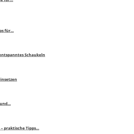
ps für…
 entspanntes Schaukeln
einsetzen
s und…
– praktische Tipps…