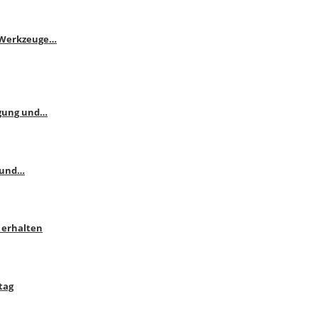
e Werkzeuge…
ngung und…
 und…
 erhalten
tag