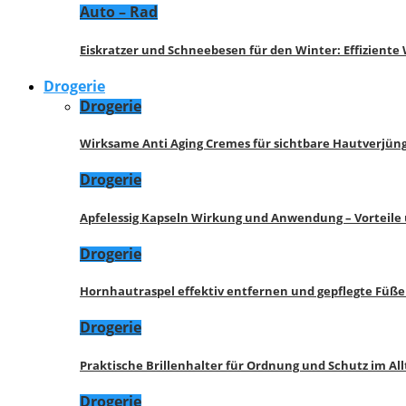
Auto – Rad
Eiskratzer und Schneebesen für den Winter: Effizient
Drogerie
Drogerie
Wirksame Anti Aging Cremes für sichtbare Hautverjü
Drogerie
Apfelessig Kapseln Wirkung und Anwendung – Vorteile
Drogerie
Hornhautraspel effektiv entfernen und gepflegte Füße
Drogerie
Praktische Brillenhalter für Ordnung und Schutz im All
Drogerie