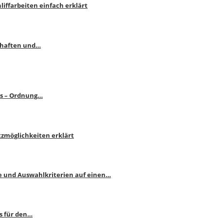
liffarbeiten einfach erklärt
schaften und…
ps – Ordnung…
atzmöglichkeiten erklärt
e und Auswahlkriterien auf einen…
s für den…