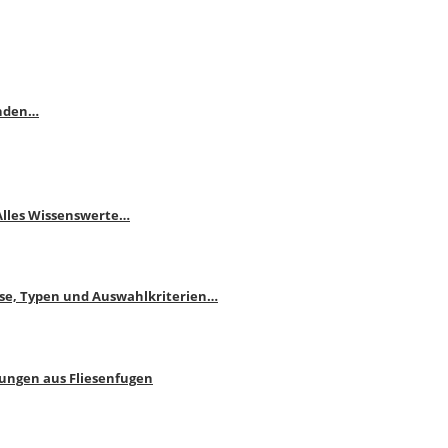
enden…
 Alles Wissenswerte…
ise, Typen und Auswahlkriterien…
bungen aus Fliesenfugen