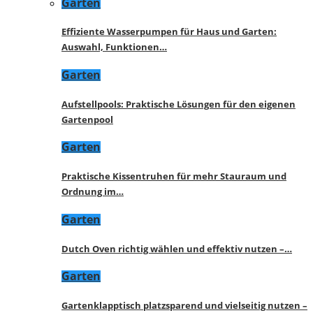
Garten
Effiziente Wasserpumpen für Haus und Garten:
Auswahl, Funktionen…
Garten
Aufstellpools: Praktische Lösungen für den eigenen
Gartenpool
Garten
Praktische Kissentruhen für mehr Stauraum und
Ordnung im…
Garten
Dutch Oven richtig wählen und effektiv nutzen –…
Garten
Gartenklapptisch platzsparend und vielseitig nutzen –