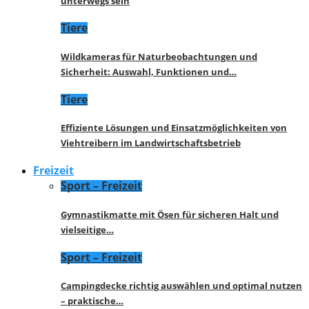
unterwegs sein
Tiere
Wildkameras für Naturbeobachtungen und
Sicherheit: Auswahl, Funktionen und…
Tiere
Effiziente Lösungen und Einsatzmöglichkeiten von
Viehtreibern im Landwirtschaftsbetrieb
Freizeit
Sport – Freizeit
Gymnastikmatte mit Ösen für sicheren Halt und
vielseitige…
Sport – Freizeit
Campingdecke richtig auswählen und optimal nutzen
– praktische…