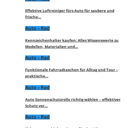
Effektive Luftreiniger fürs Auto für saubere und
frische…
Auto – Rad
Kennzeichenhalter kaufen: Alles Wissenswerte zu
Modellen, Materialien und…
Auto – Rad
Funktionale Fahrradtaschen für Alltag und Tour –
praktische…
Auto – Rad
Auto Sonnenschutzrollo richtig wählen – effektiver
Schutz vor…
Auto – Rad