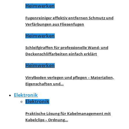
Heimwerken
Fugenreiniger effektiv entfernen Schmutz und
Verfärbungen aus Fliesenfugen
Heimwerken
Schleifgiraffen für professionelle Wand- und
Deckenschliffarbeiten einfach erklärt
Heimwerken
Vinylboden verlegen und pflegen – Materialien,
Eigenschaften und…
Elektronik
Elektronik
Praktische Lösung für Kabelmanagement mit
Kabelclips – Ordnung…