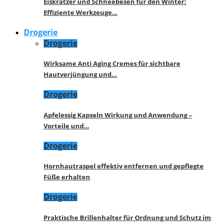
Eiskratzer und Schneebesen für den Winter:
Effiziente Werkzeuge…
Drogerie
Drogerie
Wirksame Anti Aging Cremes für sichtbare
Hautverjüngung und…
Drogerie
Apfelessig Kapseln Wirkung und Anwendung –
Vorteile und…
Drogerie
Hornhautraspel effektiv entfernen und gepflegte
Füße erhalten
Drogerie
Praktische Brillenhalter für Ordnung und Schutz im