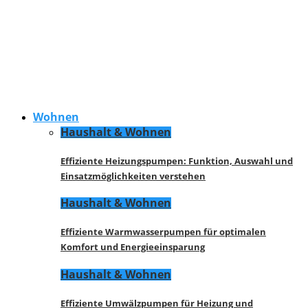
Wohnen
Haushalt & Wohnen
Effiziente Heizungspumpen: Funktion, Auswahl und
Einsatzmöglichkeiten verstehen
Haushalt & Wohnen
Effiziente Warmwasserpumpen für optimalen
Komfort und Energieeinsparung
Haushalt & Wohnen
Effiziente Umwälzpumpen für Heizung und