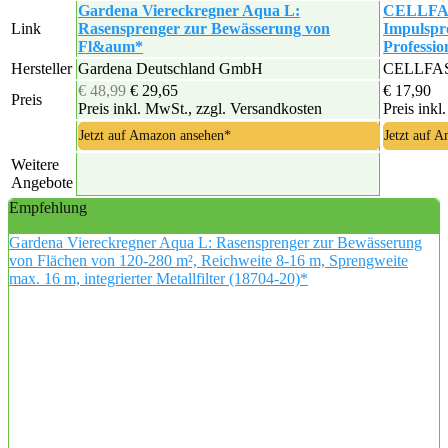
Gardena Viereckregner Aqua L:
CELLFAST
Link
Rasensprenger zur Bewässerung von
Impulspr
Fl&aum*
Professio
Hersteller
Gardena Deutschland GmbH
CELLFA
€ 48,99
€ 29,65
€ 17,90
Preis
Preis inkl. MwSt., zzgl. Versandkosten
Preis inkl
Jetzt auf Amazon ansehen*
Jetzt auf 
Weitere
Angebote
Empfehlung
Gardena Viereckregner Aqua L: Rasensprenger zur Bewässerung
von Flächen von 120-280 m², Reichweite 8-16 m, Sprengweite
max. 16 m, integrierter Metallfilter (18704-20)*