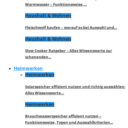
Warmwasser – Funktionsweise,…
Haushalt & Wohnen
Fleischwolf kaufen – worauf es bei Auswahl und…
Haushalt & Wohnen
Slow Cooker Ratgeber – Alles Wissenswerte zur
schonenden…
Heimwerken
Heimwerken
Solarspeicher effizient nutzen und richtig auswählen:
Alles Wissenswerte…
Heimwerken
Brauchwasserspeicher effizient nutzen –
Funktionsweise, Typen und Auswahlkriterien…