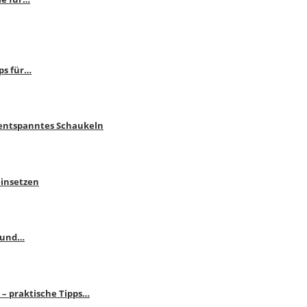
ps für…
 entspanntes Schaukeln
einsetzen
s und…
– praktische Tipps…