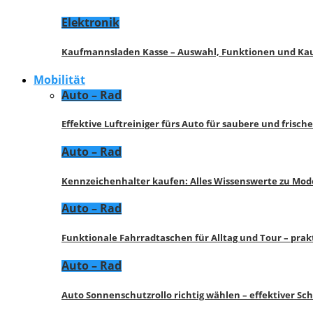
Elektronik
Kaufmannsladen Kasse – Auswahl, Funktionen und K
Mobilität
Auto – Rad
Effektive Luftreiniger fürs Auto für saubere und frisch
Auto – Rad
Kennzeichenhalter kaufen: Alles Wissenswerte zu Mod
Auto – Rad
Funktionale Fahrradtaschen für Alltag und Tour – pra
Auto – Rad
Auto Sonnenschutzrollo richtig wählen – effektiver Sc