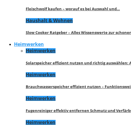
Fleischwolf kaufen – worauf es bei Auswahl und…
Haushalt & Wohnen
Slow Cooker Ratgeber – Alles Wissenswerte zur schon
Heimwerken
Heimwerken
Solarspeicher effizient nutzen und richtig auswählen:
Heimwerken
Brauchwasserspeicher effizient nutzen – Funktionswe
Heimwerken
Fugenreiniger effektiv entfernen Schmutz und Verfär
Heimwerken