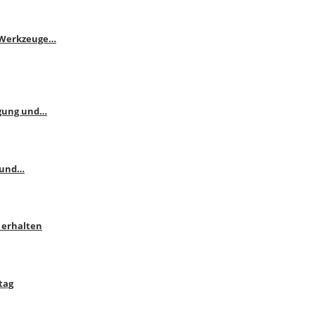
e Werkzeuge…
ngung und…
 und…
 erhalten
tag