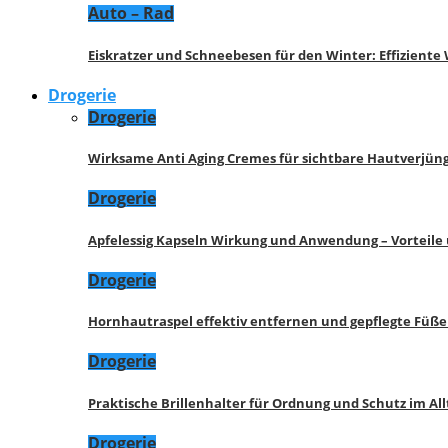
Auto – Rad
Eiskratzer und Schneebesen für den Winter: Effizient
Drogerie
Drogerie
Wirksame Anti Aging Cremes für sichtbare Hautverjü
Drogerie
Apfelessig Kapseln Wirkung und Anwendung – Vorteile
Drogerie
Hornhautraspel effektiv entfernen und gepflegte Füße
Drogerie
Praktische Brillenhalter für Ordnung und Schutz im All
Drogerie