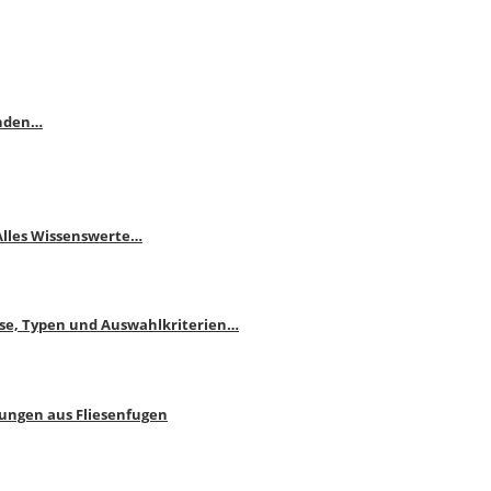
enden…
 Alles Wissenswerte…
ise, Typen und Auswahlkriterien…
bungen aus Fliesenfugen