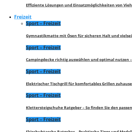
Effiziente Lösungen und Einsatzmöglichkeiten von Vie
Freizeit
Sport – Freizeit
Gymnastikmatte mit Ösen für sicheren Halt und vielse
Sport – Freizeit
Campingdecke richtig auswählen und optimal nutzen –
Sport – Freizeit
Elektrischer Tischgrill für komfortables Grillen zuhau
Sport – Freizeit
Klettersteigschuhe Ratgeber – So finden Sie den pass
Sport – Freizeit
Skischuhtasche Ratgeber – Praktische Tipps und Model