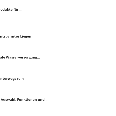
rodukte für…
Entspanntes Liegen
male Wasserversorgung…
unterwegs sein
: Auswahl, Funktionen und…