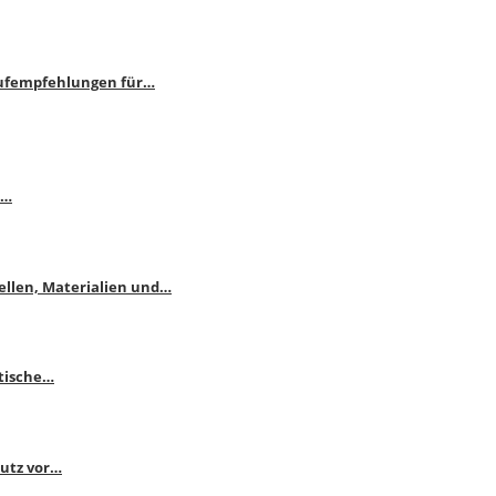
aufempfehlungen für…
e…
ellen, Materialien und…
ktische…
hutz vor…