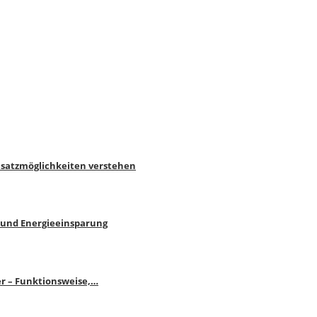
nsatzmöglichkeiten verstehen
 und Energieeinsparung
r – Funktionsweise,…