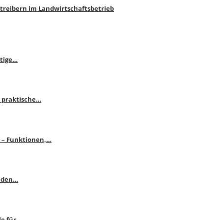
htreibern im Landwirtschaftsbetrieb
itige…
 praktische…
se – Funktionen,…
enden…
le für…