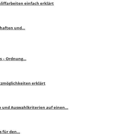
liffarbeiten einfach erklärt
schaften und…
ps – Ordnung…
atzmöglichkeiten erklärt
e und Auswahlkriterien auf einen…
s für den…