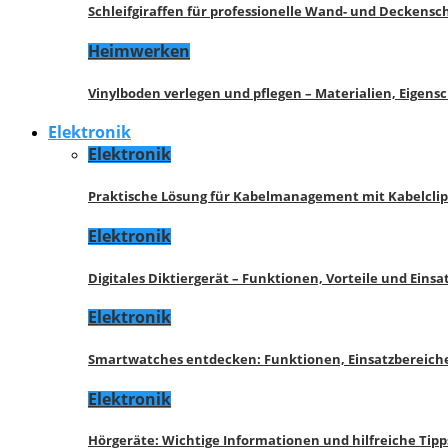
Schleifgiraffen für professionelle Wand- und Deckensch
Heimwerken
Vinylboden verlegen und pflegen – Materialien, Eigen
Elektronik
Elektronik
Praktische Lösung für Kabelmanagement mit Kabelcli
Elektronik
Digitales Diktiergerät – Funktionen, Vorteile und Eins
Elektronik
Smartwatches entdecken: Funktionen, Einsatzbereich
Elektronik
Hörgeräte: Wichtige Informationen und hilfreiche Tipp