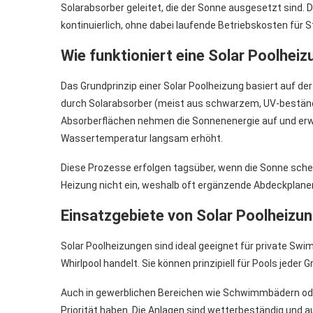
Solarabsorber geleitet, die der Sonne ausgesetzt sind.
kontinuierlich, ohne dabei laufende Betriebskosten für
Wie funktioniert eine Solar Poolheiz
Das Grundprinzip einer Solar Poolheizung basiert auf 
durch Solarabsorber (meist aus schwarzem, UV-beständ
Absorberflächen nehmen die Sonnenenergie auf und erwä
Wassertemperatur langsam erhöht.
Diese Prozesse erfolgen tagsüber, wenn die Sonne schei
Heizung nicht ein, weshalb oft ergänzende Abdeckplan
Einsatzgebiete von Solar Poolheizu
Solar Poolheizungen sind ideal geeignet für private Sw
Whirlpool handelt. Sie können prinzipiell für Pools je
Auch in gewerblichen Bereichen wie Schwimmbädern ode
Priorität haben. Die Anlagen sind wetterbeständig und 