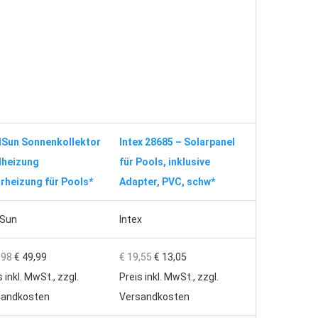
lSun Sonnenkollektor
Intex 28685 – Solarpanel
lheizung
für Pools, inklusive
rheizung für Pools*
Adapter, PVC, schw*
lSun
Intex
,98
€ 49,99
€ 19,55
€ 13,05
s inkl. MwSt., zzgl.
Preis inkl. MwSt., zzgl.
sandkosten
Versandkosten