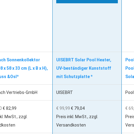
ach Sonnenkollektor
UISEBRT Solar Pool Heater,
Poo
8 x 58 x 33 cm (L x B x H),
UV-beständiger Kunststoff
Poo
uss &Osl*
mit Schutzplatte *
Sola
ach Vertriebs-GmbH
UISEBRT
Poo
0
€ 82,99
€ 99,99
€ 79,04
€ 69
kl. MwSt., zzgl.
Preis inkl. MwSt., zzgl.
Prei
dkosten
Versandkosten
Ver