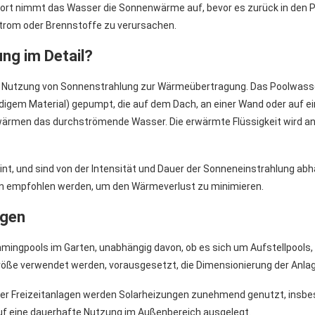
 Dort nimmt das Wasser die Sonnenwärme auf, bevor es zurück in den Po
 Strom oder Brennstoffe zu verursachen.
ung im Detail?
der Nutzung von Sonnenstrahlung zur Wärmeübertragung. Das Poolwas
igem Material) gepumpt, die auf dem Dach, an einer Wand oder auf e
rmen das durchströmende Wasser. Die erwärmte Flüssigkeit wird ansc
nt, und sind von der Intensität und Dauer der Sonneneinstrahlung abh
en empfohlen werden, um den Wärmeverlust zu minimieren.
ngen
immingpools im Garten, unabhängig davon, ob es sich um Aufstellpools
der Größe verwendet werden, vorausgesetzt, die Dimensionierung der A
r Freizeitanlagen werden Solarheizungen zunehmend genutzt, insbes
auf eine dauerhafte Nutzung im Außenbereich ausgelegt.