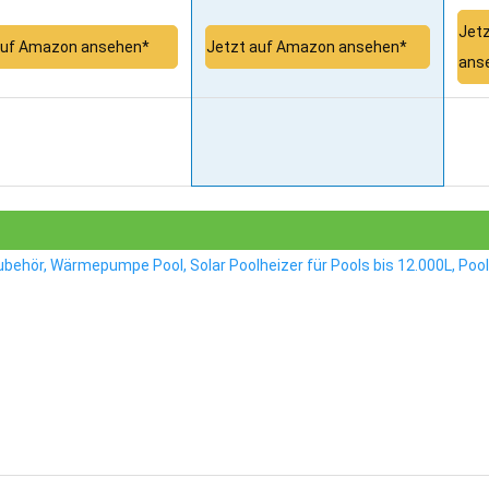
Jet
auf Amazon ansehen*
Jetzt auf Amazon ansehen*
ans
ehör, Wärmepumpe Pool, Solar Poolheizer für Pools bis 12.000L, Pool