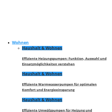
Wohnen
Haushalt & Wohnen
Effiziente Heizungspumpen: Funktion, Auswahl und
Einsatzmöglichkeiten verstehen
Haushalt & Wohnen
Effiziente Warmwasserpumpen für optimalen
Komfort und Energieeinsparung
Haushalt & Wohnen
Effiziente Umwälzpumpen für Heizung und