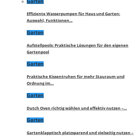
Garten
Effiziente Wasserpumpen für Haus und Garten:
Auswahl, Funktionen…
Garten
Aufstellpools: Praktische Lösungen für den eigenen
Gartenpool
Garten
Praktische Kissentruhen für mehr Stauraum und
Ordnung im…
Garten
Dutch Oven richtig wählen und effektiv nutzen –…
Garten
Gartenklapptisch platzsparend und vielseitig nutzen –