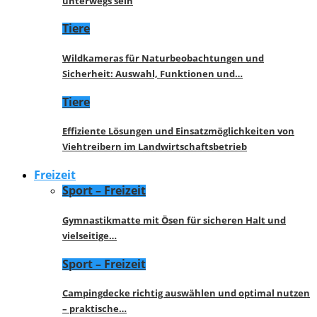
unterwegs sein
Tiere
Wildkameras für Naturbeobachtungen und
Sicherheit: Auswahl, Funktionen und…
Tiere
Effiziente Lösungen und Einsatzmöglichkeiten von
Viehtreibern im Landwirtschaftsbetrieb
Freizeit
Sport – Freizeit
Gymnastikmatte mit Ösen für sicheren Halt und
vielseitige…
Sport – Freizeit
Campingdecke richtig auswählen und optimal nutzen
– praktische…