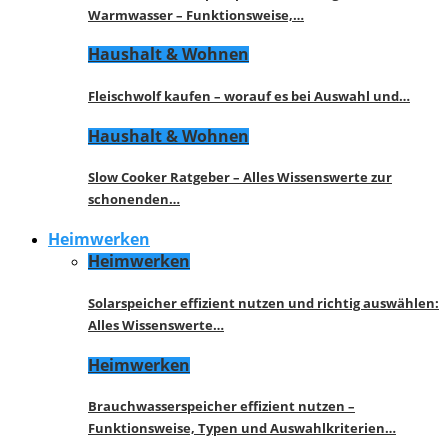
Warmwasser – Funktionsweise,…
Haushalt & Wohnen
Fleischwolf kaufen – worauf es bei Auswahl und…
Haushalt & Wohnen
Slow Cooker Ratgeber – Alles Wissenswerte zur
schonenden…
Heimwerken
Heimwerken
Solarspeicher effizient nutzen und richtig auswählen:
Alles Wissenswerte…
Heimwerken
Brauchwasserspeicher effizient nutzen –
Funktionsweise, Typen und Auswahlkriterien…