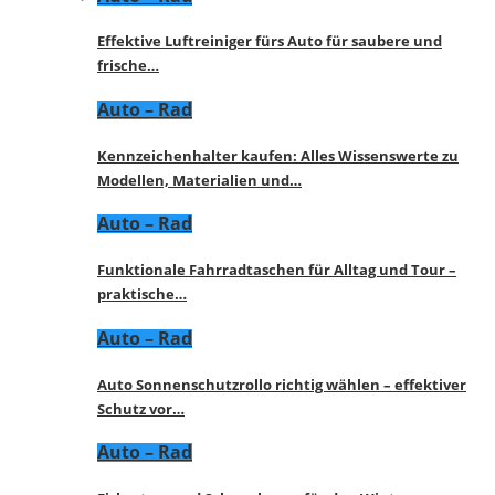
Effektive Luftreiniger fürs Auto für saubere und
frische…
Auto – Rad
Kennzeichenhalter kaufen: Alles Wissenswerte zu
Modellen, Materialien und…
Auto – Rad
Funktionale Fahrradtaschen für Alltag und Tour –
praktische…
Auto – Rad
Auto Sonnenschutzrollo richtig wählen – effektiver
Schutz vor…
Auto – Rad