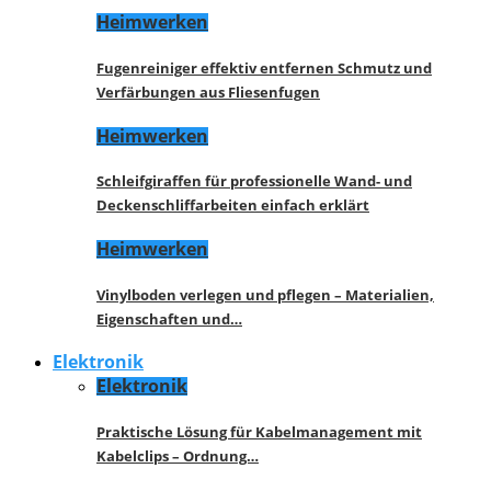
Heimwerken
Fugenreiniger effektiv entfernen Schmutz und
Verfärbungen aus Fliesenfugen
Heimwerken
Schleifgiraffen für professionelle Wand- und
Deckenschliffarbeiten einfach erklärt
Heimwerken
Vinylboden verlegen und pflegen – Materialien,
Eigenschaften und…
Elektronik
Elektronik
Praktische Lösung für Kabelmanagement mit
Kabelclips – Ordnung…