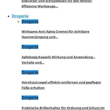
Eiskratzer und Schneebesen für den Winter:
Effiziente Werkzeuge…
Drogerie
Drogerie
Wirksame Anti Aging Cremes für sichtbare
Hautverjüngung und…
Drogerie
Apfelessig Kapseln Wirkung und Anwendung –
Vorteile und…
Drogerie
Hornhautraspel effektiv entfernen und gepflegte
Füße erhalten
Drogerie
Praktische Brillenhalter für Ordnung und Schutz im