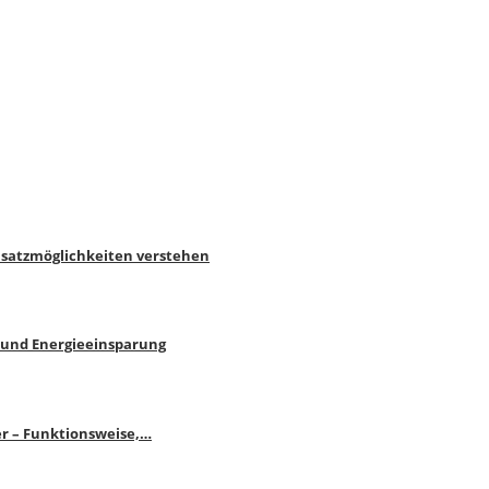
nsatzmöglichkeiten verstehen
 und Energieeinsparung
r – Funktionsweise,…