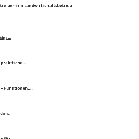
htreibern im Landwirtschaftsbetrieb
itige…
 praktische…
se – Funktionen,…
enden…
le für…