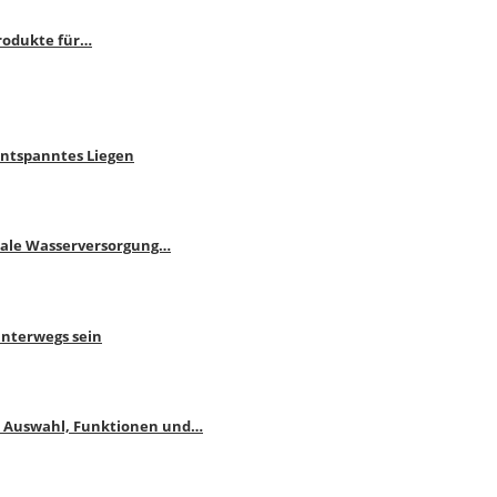
rodukte für…
Entspanntes Liegen
male Wasserversorgung…
unterwegs sein
: Auswahl, Funktionen und…