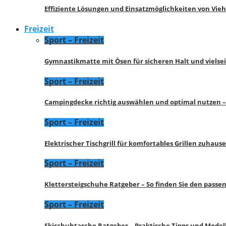
Effiziente Lösungen und Einsatzmöglichkeiten von Vie
Freizeit
Sport – Freizeit
Gymnastikmatte mit Ösen für sicheren Halt und vielse
Sport – Freizeit
Campingdecke richtig auswählen und optimal nutzen –
Sport – Freizeit
Elektrischer Tischgrill für komfortables Grillen zuhau
Sport – Freizeit
Klettersteigschuhe Ratgeber – So finden Sie den pass
Sport – Freizeit
Skischuhtasche Ratgeber – Praktische Tipps und Model