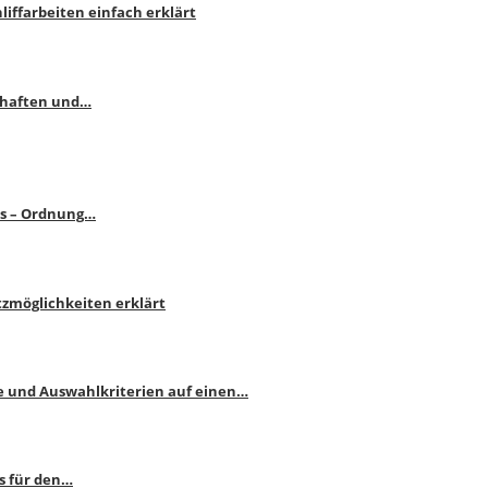
liffarbeiten einfach erklärt
schaften und…
ps – Ordnung…
atzmöglichkeiten erklärt
e und Auswahlkriterien auf einen…
s für den…