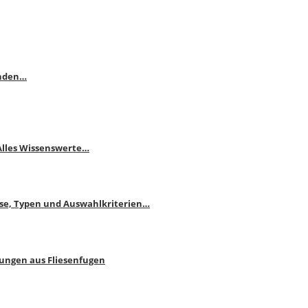
enden…
 Alles Wissenswerte…
ise, Typen und Auswahlkriterien…
bungen aus Fliesenfugen