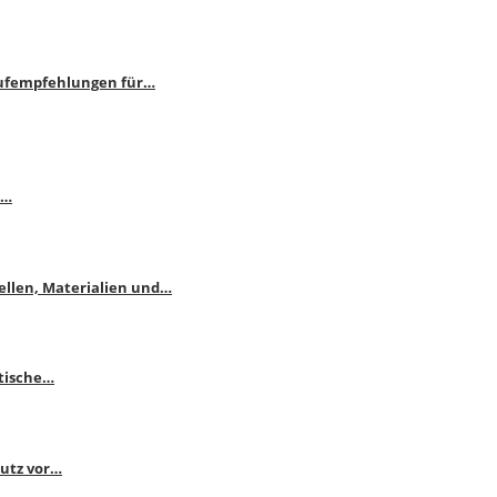
aufempfehlungen für…
e…
ellen, Materialien und…
ktische…
hutz vor…