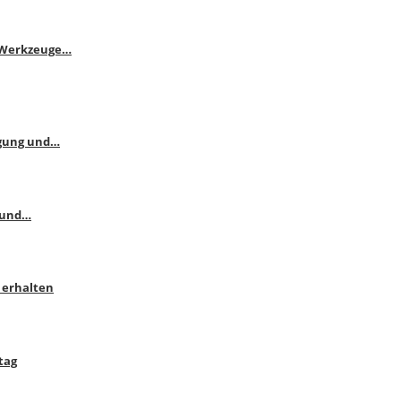
e Werkzeuge…
ngung und…
 und…
 erhalten
tag