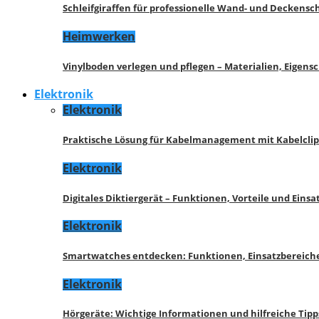
Schleifgiraffen für professionelle Wand- und Deckensch
Heimwerken
Vinylboden verlegen und pflegen – Materialien, Eigen
Elektronik
Elektronik
Praktische Lösung für Kabelmanagement mit Kabelcli
Elektronik
Digitales Diktiergerät – Funktionen, Vorteile und Eins
Elektronik
Smartwatches entdecken: Funktionen, Einsatzbereich
Elektronik
Hörgeräte: Wichtige Informationen und hilfreiche Tipp