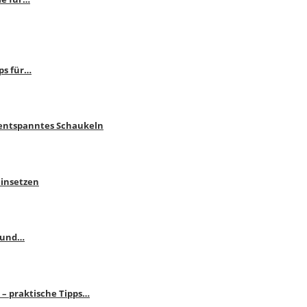
ps für…
 entspanntes Schaukeln
einsetzen
s und…
– praktische Tipps…