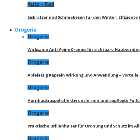
Auto – Rad
Eiskratzer und Schneebesen für den Winter: Effizient
Drogerie
Drogerie
Wirksame Anti Aging Cremes für sichtbare Hautverjü
Drogerie
Apfelessig Kapseln Wirkung und Anwendung – Vorteile
Drogerie
Hornhautraspel effektiv entfernen und gepflegte Füße
Drogerie
Praktische Brillenhalter für Ordnung und Schutz im All
Drogerie