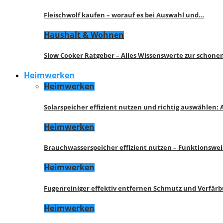
Fleischwolf kaufen – worauf es bei Auswahl und…
Haushalt & Wohnen
Slow Cooker Ratgeber – Alles Wissenswerte zur schon
Heimwerken
Heimwerken
Solarspeicher effizient nutzen und richtig auswählen:
Heimwerken
Brauchwasserspeicher effizient nutzen – Funktionswe
Heimwerken
Fugenreiniger effektiv entfernen Schmutz und Verfär
Heimwerken