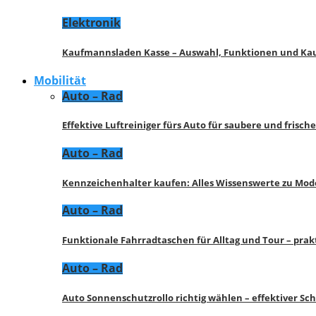
Elektronik
Kaufmannsladen Kasse – Auswahl, Funktionen und K
Mobilität
Auto – Rad
Effektive Luftreiniger fürs Auto für saubere und frisch
Auto – Rad
Kennzeichenhalter kaufen: Alles Wissenswerte zu Mod
Auto – Rad
Funktionale Fahrradtaschen für Alltag und Tour – pra
Auto – Rad
Auto Sonnenschutzrollo richtig wählen – effektiver Sc