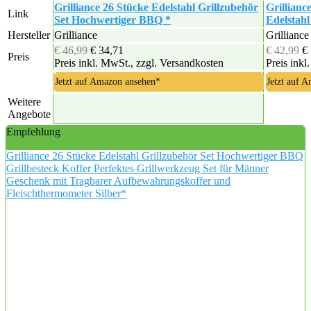
Grilliance 26 Stücke Edelstahl Grillzubehör
Grillianc
Link
Set Hochwertiger BBQ *
Edelstahl
Hersteller
Grilliance
Grilliance
€ 46,99
€ 34,71
€ 42,99
€
Preis
Preis inkl. MwSt., zzgl. Versandkosten
Preis inkl
Jetzt auf Amazon ansehen*
Jetzt auf 
Weitere
Angebote
Empfehlung
Grilliance 26 Stücke Edelstahl Grillzubehör Set Hochwertiger BBQ
Grillbesteck Koffer Perfektes Grillwerkzeug Set für Männer
Geschenk mit Tragbarer Aufbewahrungskoffer und
Fleischthermometer Silber*