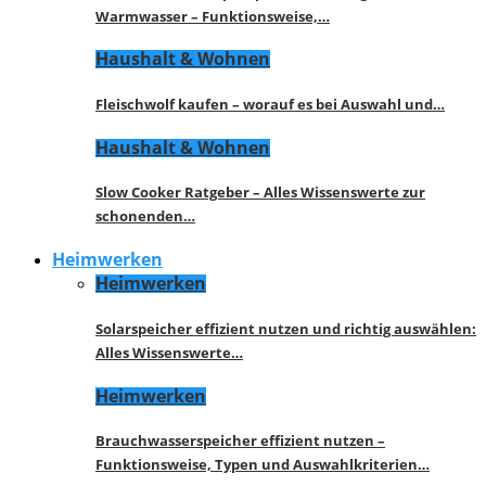
Warmwasser – Funktionsweise,…
Haushalt & Wohnen
Fleischwolf kaufen – worauf es bei Auswahl und…
Haushalt & Wohnen
Slow Cooker Ratgeber – Alles Wissenswerte zur
schonenden…
Heimwerken
Heimwerken
Solarspeicher effizient nutzen und richtig auswählen:
Alles Wissenswerte…
Heimwerken
Brauchwasserspeicher effizient nutzen –
Funktionsweise, Typen und Auswahlkriterien…