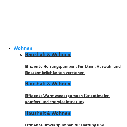
Wohnen
Haushalt & Wohnen
Effiziente Heizungspumpen: Funktion, Auswahl und
Einsatzmöglichkeiten verstehen
Haushalt & Wohnen
Effiziente Warmwasserpumpen für optimalen
Komfort und Energieeinsparung
Haushalt & Wohnen
Effiziente Umwälzpumpen für Heizung und