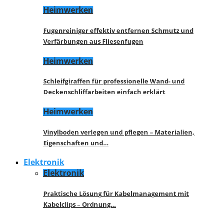
Heimwerken
Fugenreiniger effektiv entfernen Schmutz und
Verfärbungen aus Fliesenfugen
Heimwerken
Schleifgiraffen für professionelle Wand- und
Deckenschliffarbeiten einfach erklärt
Heimwerken
Vinylboden verlegen und pflegen – Materialien,
Eigenschaften und…
Elektronik
Elektronik
Praktische Lösung für Kabelmanagement mit
Kabelclips – Ordnung…