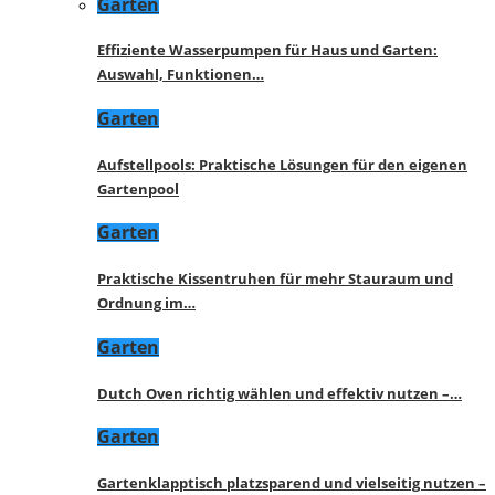
Garten
Effiziente Wasserpumpen für Haus und Garten:
Auswahl, Funktionen…
Garten
Aufstellpools: Praktische Lösungen für den eigenen
Gartenpool
Garten
Praktische Kissentruhen für mehr Stauraum und
Ordnung im…
Garten
Dutch Oven richtig wählen und effektiv nutzen –…
Garten
Gartenklapptisch platzsparend und vielseitig nutzen –