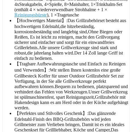
4xSteakgabeln, 4×Spieße, 8×Maishalter, 1×Trinkhalm-Set
(enthält 4 × wiederverwendbare Strohhalme + 1 ×
Reinigungsbürste
), 1 ×Tragetasche
【Hochwertiges Material】:Das Grillzubehörset besteht aus
hochwertigem Edelstahl,die hitzebeständig,
korrosionsbeständig und langlebig sind,Ohne Biegen oder
Reißen, Es ist leicht zu reinigen, macht den Grillvorgang
sicherer und einfacher und sorgt für ein einwandfreies
Grillerlebnis.Alle unsere Grillwerkzeuge sind stark und
robust,die jahrelang halten wird.Der 14 Zoll lange Griff ist
einfach zu bedienen.
【Tragbare Aufbewahrungstasche und Einfach zu Reinigen
und Verwenden】:Wir stellen Ihnen kostenlos eine große
Grillbesteck Koffer für unser Outdoor Grillzubehör Set zur
Verfügung, in der Sie alle Grillwerkzeuge perfekt
aufbewahren können.Bequem zu bedienen, platzsparend und
verhindert das Fehlen von Werkzeugen.Unser Grillwerkzeug
ist spülmaschinenfest, spart Reinigungszeit,Grillzubehör mit
Hakendesign kann es am Herd oder in der Küche aufgehängt
werden.
【Perfektes und Stilvolles Geschenk】:Das glänzende
Edelstahl-Finish des BBQ-Grillzubehörs wird jeden
Grillmeister zum Verlieben bringen, Damit ist es ein ideales
Geschenkset für Grillliebhaber, Köche und Camper,Das