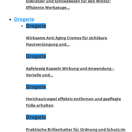
Eiskratzer und Schneebesen für den Winter:
Effiziente Werkzeuge…
Drogerie
Drogerie
Wirksame Anti Aging Cremes für sichtbare
Hautverjüngung und…
Drogerie
Apfelessig Kapseln Wirkung und Anwendung –
Vorteile und…
Drogerie
Hornhautraspel effektiv entfernen und gepflegte
Füße erhalten
Drogerie
Praktische Brillenhalter für Ordnung und Schutz im