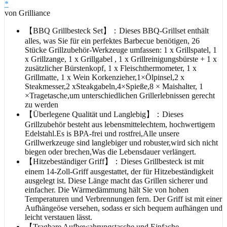
*
von Grilliance
【BBQ Grillbesteck Set】：Dieses BBQ-Grillset enthält
alles, was Sie für ein perfektes Barbecue benötigen, 26
Stücke Grillzubehör-Werkzeuge umfassen: 1 x Grillspatel, 1
x Grillzange, 1 x Grillgabel , 1 x Grillreinigungsbürste + 1 x
zusätzlicher Bürstenkopf, 1 x Fleischthermometer, 1 x
Grillmatte, 1 x Wein Korkenzieher,1×Ölpinsel,2 x
Steakmesser,2 xSteakgabeln,4×Spieße,8 × Maishalter, 1
×Tragetasche,um unterschiedlichen Grillerlebnissen gerecht
zu werden
【Überlegene Qualität und Langlebig】：Dieses
Grillzubehör besteht aus lebensmittelechtem, hochwertigem
Edelstahl.Es is BPA-frei und rostfrei,Alle unsere
Grillwerkzeuge sind langlebiger und robuster,wird sich nicht
biegen oder brechen,Was die Lebensdauer verlängert.
【Hitzebeständiger Griff】：Dieses Grillbesteck ist mit
einem 14-Zoll-Griff ausgestattet, der für Hitzebeständigkeit
ausgelegt ist. Diese Länge macht das Grillen sicherer und
einfacher. Die Wärmedämmung hält Sie von hohen
Temperaturen und Verbrennungen fern. Der Griff ist mit einer
Aufhängeöse versehen, sodass er sich bequem aufhängen und
leicht verstauen lässt.
【Tragbare Aufbewahrungstasche und Einfache