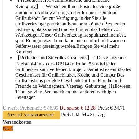
Reinigung】：Wir stellen Ihnen kostenlos eine große
aluminium Aufbewahrungskoffer für unser Outdoor
Grillzubehör Set zur Verfügung, in der Sie alle
Grillwerkzeuge perfekt aufbewahren können.Bequem zu
bedienen, platzsparend und verhindert das Fehlen von
Werkzeugen.Unser Grillwerkzeug ist spülmaschinenfest,
spart Reinigungszeit und kann auch einfach mit warmem
Seifenwasser gereinigt werden.Bringen Sie viel mehr
Komfort.
【Perfektes und Stilvolles Geschenk】：Das glänzende
Edelstahl-Finish des BBQ-Grillzubehörs wird jeden
Grillmeister zum Verlieben bringen, Damit ist es ein ideales
Geschenkset für Grillliebhaber, Köche und Camper,Das
Grillset ist das perfekte Geschenk für Ihre Familie und
Freunde zu Weihnachten, Vatertag, Geburtstag, Halloween,
Thanksgiving, Weihnachten und anderen wichtigen
Feiertagen
Unverb. Preisempf.: € 46,99
Du sparst: € 12,28
Preis: € 34,71
Preis inkl. MwSt., zzgl.
Jetzt auf Amazon ansehen*
Versandkosten
Nr. 4