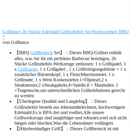
Grilliance 26 Stücke Edelstahl Grillzubehör Set Hochwertiger BBQ
*
von Grilliance
【BBQ
Grillbesteck
Set】：Dieses BBQ-Grillset enthält
alles, was Sie für ein perfektes Barbecue benötigen, 26
Stücke Grillzubehör-Werkzeuge umfassen: 1 x Grillspatel, 1
x
Grillzange
, 1 x Grillgabel , 1 x Grillreinigungsbürste + 1 x
zusätzlicher Bürstenkopf, 1 x Fleischthermometer, 1 x
Grillmatte, 1 x Wein Korkenzieher,1×Ölpinsel,2 x
Steakmesser,2 xSteakgabeln,4×Spieße,8 × Maishalter, 1
×Tragetasche,um unterschiedlichen Grillerlebnissen gerecht
zu werden
【Überlegene Qualität und Langlebig】：Dieses
Grillzubehör besteht aus lebensmittelechtem, hochwertigem
Edelstahl.Es is BPA-frei und rostfrei,Alle unsere
Grillwerkzeuge sind langlebiger und robuster,wird sich nicht
biegen oder brechen,Was die Lebensdauer verlängert.
【Hitzebeständiger Griff】：Dieses Grillbesteck ist mit