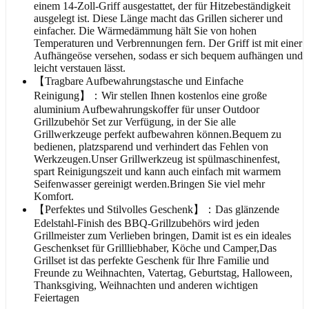
einem 14-Zoll-Griff ausgestattet, der für Hitzebeständigkeit
ausgelegt ist. Diese Länge macht das Grillen sicherer und
einfacher. Die Wärmedämmung hält Sie von hohen
Temperaturen und Verbrennungen fern. Der Griff ist mit einer
Aufhängeöse versehen, sodass er sich bequem aufhängen und
leicht verstauen lässt.
【Tragbare Aufbewahrungstasche und Einfache
Reinigung】：Wir stellen Ihnen kostenlos eine große
aluminium Aufbewahrungskoffer für unser Outdoor
Grillzubehör Set zur Verfügung, in der Sie alle
Grillwerkzeuge perfekt aufbewahren können.Bequem zu
bedienen, platzsparend und verhindert das Fehlen von
Werkzeugen.Unser Grillwerkzeug ist spülmaschinenfest,
spart Reinigungszeit und kann auch einfach mit warmem
Seifenwasser gereinigt werden.Bringen Sie viel mehr
Komfort.
【Perfektes und Stilvolles Geschenk】：Das glänzende
Edelstahl-Finish des BBQ-Grillzubehörs wird jeden
Grillmeister zum Verlieben bringen, Damit ist es ein ideales
Geschenkset für Grillliebhaber, Köche und Camper,Das
Grillset ist das perfekte Geschenk für Ihre Familie und
Freunde zu Weihnachten, Vatertag, Geburtstag, Halloween,
Thanksgiving, Weihnachten und anderen wichtigen
Feiertagen