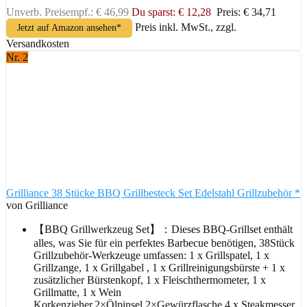
Unverb. Preisempf.: € 46,99
Du sparst: € 12,28
Preis: € 34,71
Preis inkl. MwSt., zzgl.
Jetzt auf Amazon ansehen*
Versandkosten
Nr. 2
Grilliance 38 Stücke BBQ Grillbesteck Set Edelstahl Grillzubehör *
von Grilliance
【BBQ Grillwerkzeug Set】：Dieses BBQ-Grillset enthält
alles, was Sie für ein perfektes Barbecue benötigen, 38Stück
Grillzubehör-Werkzeuge umfassen: 1 x Grillspatel, 1 x
Grillzange, 1 x Grillgabel , 1 x Grillreinigungsbürste + 1 x
zusätzlicher Bürstenkopf, 1 x Fleischthermometer, 1 x
Grillmatte, 1 x Wein
Korkenzieher,2×Ölpinsel,2×Gewürzflasche,4 x Steakmesser,