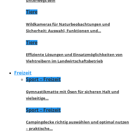
unterwegs sein
Tiere
Wildkameras für Naturbeobachtungen und
Sicherheit: Auswahl, Funktionen und…
Tiere
Effiziente Lösungen und Einsatzmöglichkeiten von
Viehtreibern im Landwirtschaftsbetrieb
Freizeit
Sport – Freizeit
Gymnastikmatte mit Ösen für sicheren Halt und
vielseitige…
Sport – Freizeit
Campingdecke richtig auswählen und optimal nutzen
– praktische…