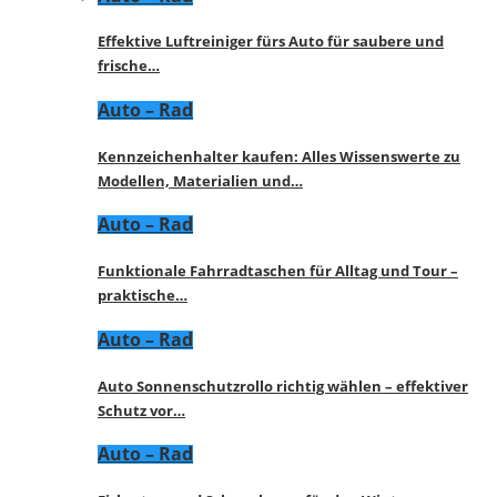
Effektive Luftreiniger fürs Auto für saubere und
frische…
Auto – Rad
Kennzeichenhalter kaufen: Alles Wissenswerte zu
Modellen, Materialien und…
Auto – Rad
Funktionale Fahrradtaschen für Alltag und Tour –
praktische…
Auto – Rad
Auto Sonnenschutzrollo richtig wählen – effektiver
Schutz vor…
Auto – Rad