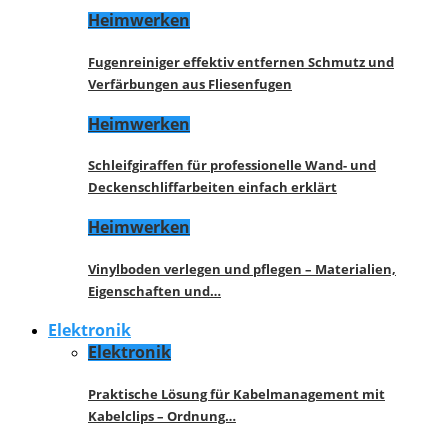
Heimwerken
Fugenreiniger effektiv entfernen Schmutz und
Verfärbungen aus Fliesenfugen
Heimwerken
Schleifgiraffen für professionelle Wand- und
Deckenschliffarbeiten einfach erklärt
Heimwerken
Vinylboden verlegen und pflegen – Materialien,
Eigenschaften und…
Elektronik
Elektronik
Praktische Lösung für Kabelmanagement mit
Kabelclips – Ordnung…