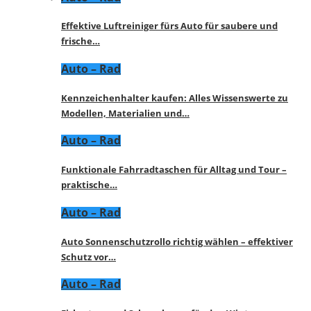
Effektive Luftreiniger fürs Auto für saubere und
frische…
Auto – Rad
Kennzeichenhalter kaufen: Alles Wissenswerte zu
Modellen, Materialien und…
Auto – Rad
Funktionale Fahrradtaschen für Alltag und Tour –
praktische…
Auto – Rad
Auto Sonnenschutzrollo richtig wählen – effektiver
Schutz vor…
Auto – Rad