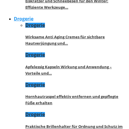
Eiskratzer und Schneebesen für den Winter:
Effiziente Werkzeuge…
Drogerie
Drogerie
Wirksame Anti Aging Cremes für sichtbare
Hautverjüngung und…
Drogerie
Apfelessig Kapseln Wirkung und Anwendung –
Vorteile und…
Drogerie
Hornhautraspel effektiv entfernen und gepflegte
Füße erhalten
Drogerie
Praktische Brillenhalter für Ordnung und Schutz im