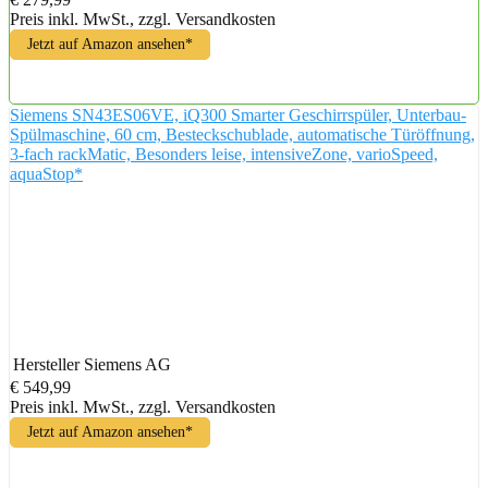
Preis inkl. MwSt., zzgl. Versandkosten
Jetzt auf Amazon ansehen*
Siemens SN43ES06VE, iQ300 Smarter Geschirrspüler, Unterbau-
Spülmaschine, 60 cm, Besteckschublade, automatische Türöffnung,
3-fach rackMatic, Besonders leise, intensiveZone, varioSpeed,
aquaStop*
Hersteller
Siemens AG
€ 549,99
Preis inkl. MwSt., zzgl. Versandkosten
Jetzt auf Amazon ansehen*