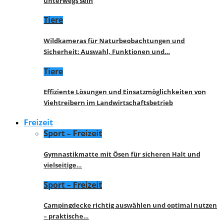
unterwegs sein
Tiere
Wildkameras für Naturbeobachtungen und
Sicherheit: Auswahl, Funktionen und…
Tiere
Effiziente Lösungen und Einsatzmöglichkeiten von
Viehtreibern im Landwirtschaftsbetrieb
Freizeit
Sport – Freizeit
Gymnastikmatte mit Ösen für sicheren Halt und
vielseitige…
Sport – Freizeit
Campingdecke richtig auswählen und optimal nutzen
– praktische…