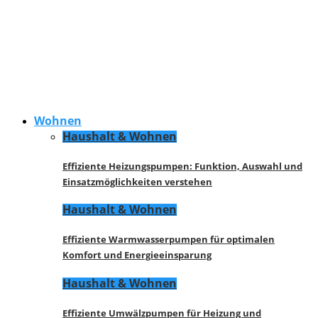
Wohnen
Haushalt & Wohnen
Effiziente Heizungspumpen: Funktion, Auswahl und
Einsatzmöglichkeiten verstehen
Haushalt & Wohnen
Effiziente Warmwasserpumpen für optimalen
Komfort und Energieeinsparung
Haushalt & Wohnen
Effiziente Umwälzpumpen für Heizung und