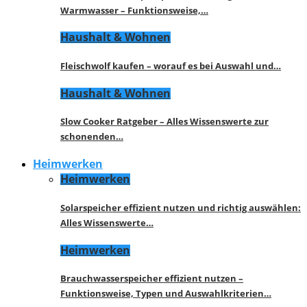
Warmwasser – Funktionsweise,…
Haushalt & Wohnen
Fleischwolf kaufen – worauf es bei Auswahl und…
Haushalt & Wohnen
Slow Cooker Ratgeber – Alles Wissenswerte zur
schonenden…
Heimwerken
Heimwerken
Solarspeicher effizient nutzen und richtig auswählen:
Alles Wissenswerte…
Heimwerken
Brauchwasserspeicher effizient nutzen –
Funktionsweise, Typen und Auswahlkriterien…