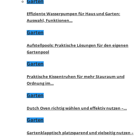
Garten
Effiziente Wasserpumpen für Haus und Garten:
Auswahl, Funktionen…
Garten
Aufstellpools: Praktische Lösungen für den eigenen
Gartenpool
Garten
Praktische Kissentruhen für mehr Stauraum und
Ordnung im…
Garten
Dutch Oven richtig wählen und effektiv nutzen –…
Garten
Gartenklapptisch platzsparend und vielseitig nutzen –