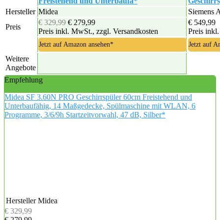
Freistehend und Unterbaufä*
Geschirr
Hersteller
Midea
Siemens 
€ 329,99
€ 279,99
€ 549,99
Preis
Preis inkl. MwSt., zzgl. Versandkosten
Preis inkl
Jetzt auf Amazon ansehen*
Jetzt auf 
Weitere
Angebote
Empfehlung
Midea SF 3.60N PRO Geschirrspüler 60cm Freistehend und
Unterbaufähig, 14 Maßgedecke, Spülmaschine mit WLAN, 6
Programme, 3/6/9h Startzeitvorwahl, 47 dB, Silber*
Hersteller
Midea
€ 329,99
€ 279,99