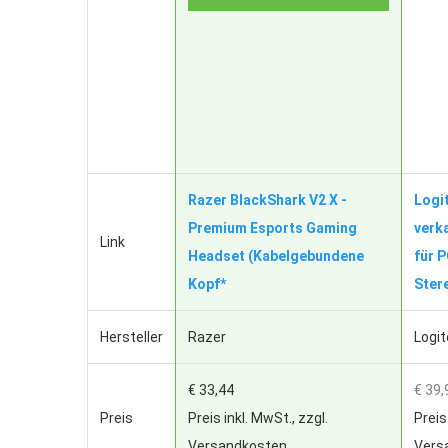
Razer BlackShark V2 X -
Logi
Premium Esports Gaming
verk
Link
Headset (Kabelgebundene
für 
Kopf*
Ster
Hersteller
Razer
Logi
€ 33,44
€ 39,
Preis
Preis inkl. MwSt., zzgl.
Preis
Versandkosten
Vers