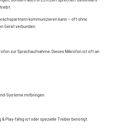
fangen, sondern auch in Echtzeit sprechen. Besonders
reibt.
prächspartnern kommunizieren kann – oft ohne
len Gerät verbunden.
ofon zur Sprachaufnahme. Dieses Mikrofon ist oft an
ound-Systeme mitbringen.
 Play-fähig ist oder spezielle Treiber benötigt.