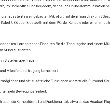
n einer Einheit vereint. Dadurch können Anwender nicht nur Audio emp
ern, im Homeoffice und bei jedem, der häufig Online-Kommunikation bet
örern besteht im eingebauten Mikrofon, mit dem man direkt mit Ges
er Kabel, USB oder Bluetooth mit dem PC, der Konsole oder einem mobi
ponenten: Lautsprecher-Einheiten für die Tonausgabe und einem Mikr
zum Mund ausrichten.
hnittstellen übertragen:
 und Mikrofonübertragung kombiniert.
ermöglichen und oft zusätzliche Funktionen wie virtuelle Surround-S
ik für mehr Bewegungsfreiheit.
uch die Kompatibilität und Funktionalität, etwa ob das Headset Plug &