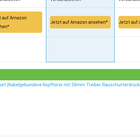
t auf Amazon
Jetzt auf Amazon ansehen*
Jetzt auf
hen*
set (Kabelgebundene Kopfhörer mit 50mm-Treiber, Rauschunterdrücku