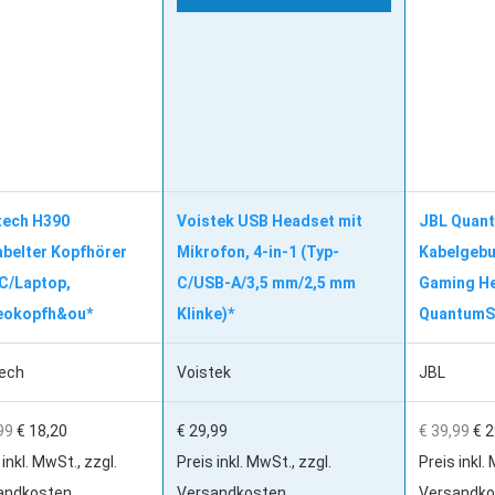
tech H390
Voistek USB Headset mit
JBL Quan
abelter Kopfhörer
Mikrofon, 4-in-1 (Typ-
Kabelgebu
PC/Laptop,
C/USB-A/3,5 mm/2,5 mm
Gaming He
eokopfh&ou*
Klinke)*
QuantumS
tech
Voistek
JBL
99
€ 18,20
€ 29,99
€ 39,99
€ 2
 inkl. MwSt., zzgl.
Preis inkl. MwSt., zzgl.
Preis inkl.
andkosten
Versandkosten
Versandko