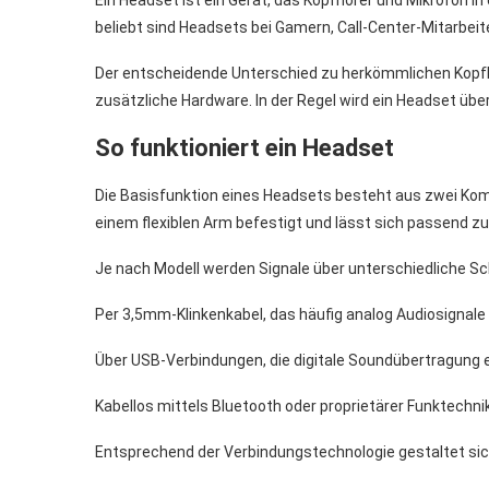
Ein Headset ist ein Gerät, das Kopfhörer und Mikrofon i
beliebt sind Headsets bei Gamern, Call-Center-Mitarbeit
Der entscheidende Unterschied zu herkömmlichen Kopfh
zusätzliche Hardware. In der Regel wird ein Headset üb
So funktioniert ein Headset
Die Basisfunktion eines Headsets besteht aus zwei Kom
einem flexiblen Arm befestigt und lässt sich passend 
Je nach Modell werden Signale über unterschiedliche Sc
Per 3,5mm-Klinkenkabel, das häufig analog Audiosignale
Über USB-Verbindungen, die digitale Soundübertragung 
Kabellos mittels Bluetooth oder proprietärer Funktechn
Entsprechend der Verbindungstechnologie gestaltet sich a