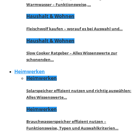
Warmwasser – Funktionsweise,…
Haushalt & Wohnen
Fleischwolf kaufen – worauf es bei Auswahl und…
Haushalt & Wohnen
Slow Cooker Ratgeber – Alles Wissenswerte zur
schonenden…
Heimwerken
Heimwerken
Solarspeicher effizient nutzen und richtig auswählen:
Alles Wissenswerte…
Heimwerken
Brauchwasserspeicher effizient nutzen –
Funktionsweise, Typen und Auswahlkriterien…