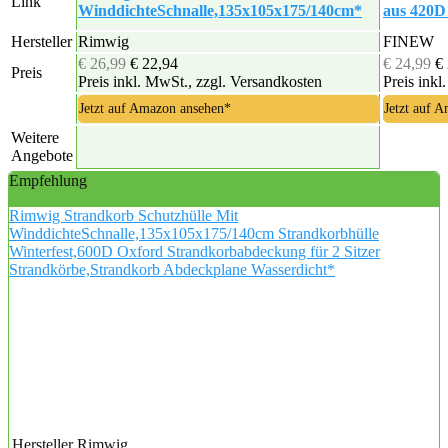
Link
WinddichteSchnalle,135x105x175/140cm*
aus 420D
Hersteller
Rimwig
FINEW
€ 26,99
€ 22,94
€ 24,99
€
Preis
Preis inkl. MwSt., zzgl. Versandkosten
Preis inkl
Jetzt auf Amazon ansehen*
Jetzt auf 
Weitere
Angebote
Empfehlung
Rimwig Strandkorb Schutzhülle Mit
WinddichteSchnalle,135x105x175/140cm Strandkorbhülle
Winterfest,600D Oxford Strandkorbabdeckung für 2 Sitzer
Strandkörbe,Strandkorb Abdeckplane Wasserdicht*
Hersteller
Rimwig