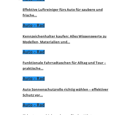
Effektive Luftreiniger fürs Auto für saubere und
frische…
Auto – Rad
Kennzeichenhalter kaufen: Alles Wissenswerte zu
Modellen, Materialien und…
Auto – Rad
Funktionale Fahrradtaschen für Alltag und Tour –
praktische…
Auto – Rad
Auto Sonnenschutzrollo richtig wählen – effektiver
Schutz vor…
Auto – Rad