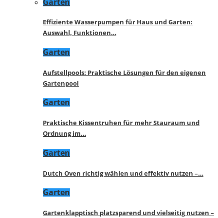
Garten
Effiziente Wasserpumpen für Haus und Garten:
Auswahl, Funktionen…
Garten
Aufstellpools: Praktische Lösungen für den eigenen
Gartenpool
Garten
Praktische Kissentruhen für mehr Stauraum und
Ordnung im…
Garten
Dutch Oven richtig wählen und effektiv nutzen –…
Garten
Gartenklapptisch platzsparend und vielseitig nutzen –