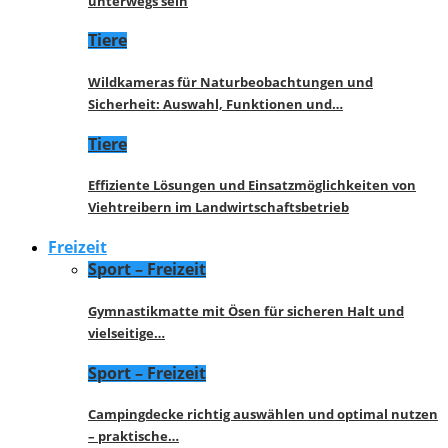
unterwegs sein
Tiere
Wildkameras für Naturbeobachtungen und
Sicherheit: Auswahl, Funktionen und…
Tiere
Effiziente Lösungen und Einsatzmöglichkeiten von
Viehtreibern im Landwirtschaftsbetrieb
Freizeit
Sport – Freizeit
Gymnastikmatte mit Ösen für sicheren Halt und
vielseitige…
Sport – Freizeit
Campingdecke richtig auswählen und optimal nutzen
– praktische…