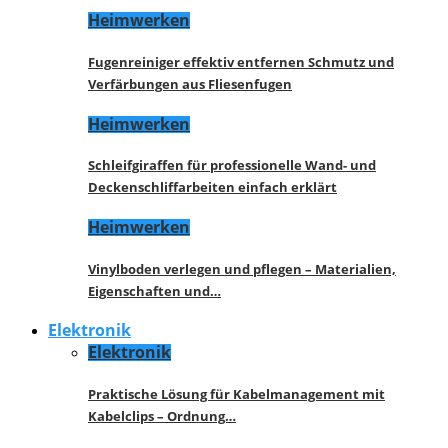
Heimwerken
Fugenreiniger effektiv entfernen Schmutz und
Verfärbungen aus Fliesenfugen
Heimwerken
Schleifgiraffen für professionelle Wand- und
Deckenschliffarbeiten einfach erklärt
Heimwerken
Vinylboden verlegen und pflegen – Materialien,
Eigenschaften und…
Elektronik
Elektronik
Praktische Lösung für Kabelmanagement mit
Kabelclips – Ordnung…