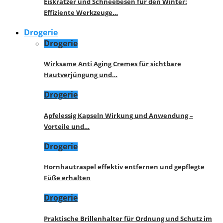
Eiskratzer und Schneebesen für den Winter:
Effiziente Werkzeuge…
Drogerie
Drogerie
Wirksame Anti Aging Cremes für sichtbare
Hautverjüngung und…
Drogerie
Apfelessig Kapseln Wirkung und Anwendung –
Vorteile und…
Drogerie
Hornhautraspel effektiv entfernen und gepflegte
Füße erhalten
Drogerie
Praktische Brillenhalter für Ordnung und Schutz im