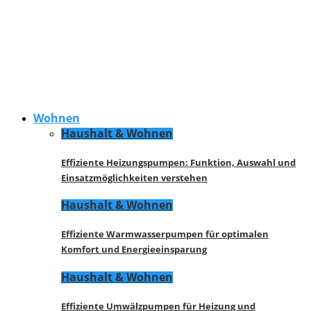
Wohnen
Haushalt & Wohnen
Effiziente Heizungspumpen: Funktion, Auswahl und
Einsatzmöglichkeiten verstehen
Haushalt & Wohnen
Effiziente Warmwasserpumpen für optimalen
Komfort und Energieeinsparung
Haushalt & Wohnen
Effiziente Umwälzpumpen für Heizung und