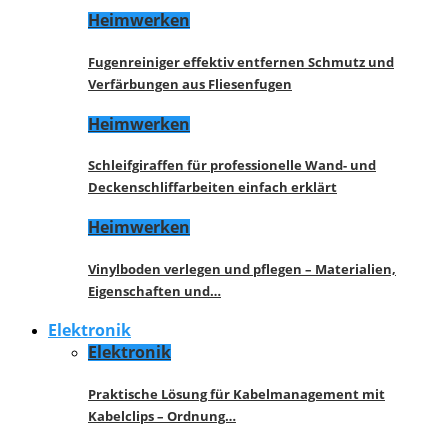
Heimwerken
Fugenreiniger effektiv entfernen Schmutz und
Verfärbungen aus Fliesenfugen
Heimwerken
Schleifgiraffen für professionelle Wand- und
Deckenschliffarbeiten einfach erklärt
Heimwerken
Vinylboden verlegen und pflegen – Materialien,
Eigenschaften und…
Elektronik
Elektronik
Praktische Lösung für Kabelmanagement mit
Kabelclips – Ordnung…