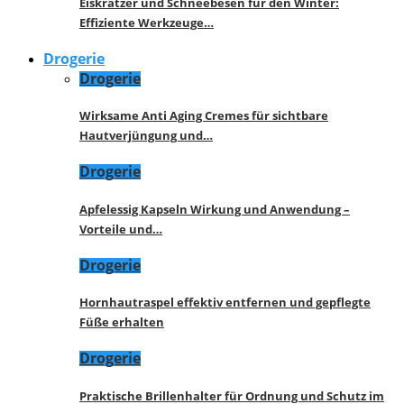
Eiskratzer und Schneebesen für den Winter:
Effiziente Werkzeuge…
Drogerie
Drogerie
Wirksame Anti Aging Cremes für sichtbare
Hautverjüngung und…
Drogerie
Apfelessig Kapseln Wirkung und Anwendung –
Vorteile und…
Drogerie
Hornhautraspel effektiv entfernen und gepflegte
Füße erhalten
Drogerie
Praktische Brillenhalter für Ordnung und Schutz im