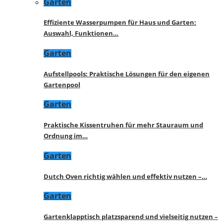
Garten
Effiziente Wasserpumpen für Haus und Garten:
Auswahl, Funktionen…
Garten
Aufstellpools: Praktische Lösungen für den eigenen
Gartenpool
Garten
Praktische Kissentruhen für mehr Stauraum und
Ordnung im…
Garten
Dutch Oven richtig wählen und effektiv nutzen –…
Garten
Gartenklapptisch platzsparend und vielseitig nutzen –