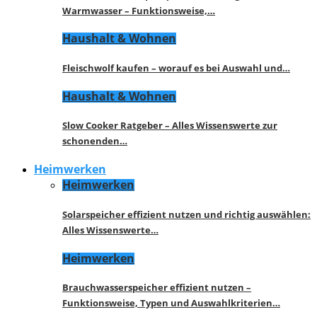
Warmwasser – Funktionsweise,…
Haushalt & Wohnen
Fleischwolf kaufen – worauf es bei Auswahl und…
Haushalt & Wohnen
Slow Cooker Ratgeber – Alles Wissenswerte zur
schonenden…
Heimwerken
Heimwerken
Solarspeicher effizient nutzen und richtig auswählen:
Alles Wissenswerte…
Heimwerken
Brauchwasserspeicher effizient nutzen –
Funktionsweise, Typen und Auswahlkriterien…