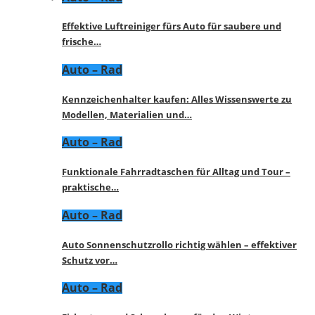
Effektive Luftreiniger fürs Auto für saubere und
frische…
Auto – Rad
Kennzeichenhalter kaufen: Alles Wissenswerte zu
Modellen, Materialien und…
Auto – Rad
Funktionale Fahrradtaschen für Alltag und Tour –
praktische…
Auto – Rad
Auto Sonnenschutzrollo richtig wählen – effektiver
Schutz vor…
Auto – Rad