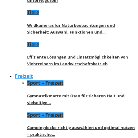
unterwegs sein
Tiere
Wildkameras für Naturbeobachtungen und
Sicherheit: Auswahl, Funktionen und…
Tiere
Effiziente Lösungen und Einsatzmöglichkeiten von
Viehtreibern im Landwirtschaftsbetrieb
Freizeit
Sport – Freizeit
Gymnastikmatte mit Ösen für sicheren Halt und
vielseitige…
Sport – Freizeit
Campingdecke richtig auswählen und optimal nutzen
– praktische…