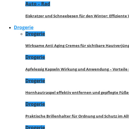
Auto – Rad
Eiskratzer und Schneebesen für den Winter: Effizient
Drogerie
Drogerie
Wirksame Anti Aging Cremes für sichtbare Hautverjü
Drogerie
Apfelessig Kapseln Wirkung und Anwendung – Vorteile
Drogerie
Hornhautraspel effektiv entfernen und gepflegte Füße
Drogerie
Praktische Brillenhalter für Ordnung und Schutz im All
Drogerie