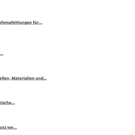
aufempfehlungen für…
e…
ellen, Materialien und…
ktische…
hutz vor…