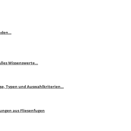
enden…
 Alles Wissenswerte…
ise, Typen und Auswahlkriterien…
bungen aus Fliesenfugen