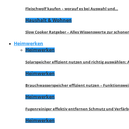
Fleischwolf kaufen – worauf es bei Auswahl und…
Haushalt & Wohnen
Slow Cooker Ratgeber – Alles Wissenswerte zur schon
Heimwerken
Heimwerken
Solarspeicher effizient nutzen und richtig auswählen:
Heimwerken
Brauchwasserspeicher effizient nutzen – Funktionswe
Heimwerken
Fugenreiniger effektiv entfernen Schmutz und Verfär
Heimwerken