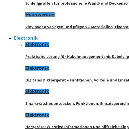
Schleifgiraffen für professionelle Wand- und Deckensch
Heimwerken
Vinylboden verlegen und pflegen – Materialien, Eigen
Elektronik
Elektronik
Praktische Lösung für Kabelmanagement mit Kabelcli
Elektronik
Digitales Diktiergerät – Funktionen, Vorteile und Eins
Elektronik
Smartwatches entdecken: Funktionen, Einsatzbereich
Elektronik
Hörgeräte: Wichtige Informationen und hilfreiche Tipp