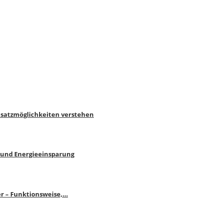
nsatzmöglichkeiten verstehen
 und Energieeinsparung
r – Funktionsweise,…