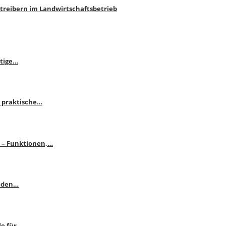
htreibern im Landwirtschaftsbetrieb
itige…
 praktische…
se – Funktionen,…
enden…
le für…