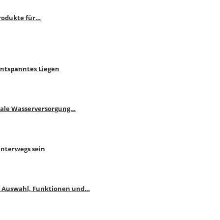
rodukte für…
Entspanntes Liegen
male Wasserversorgung…
unterwegs sein
: Auswahl, Funktionen und…