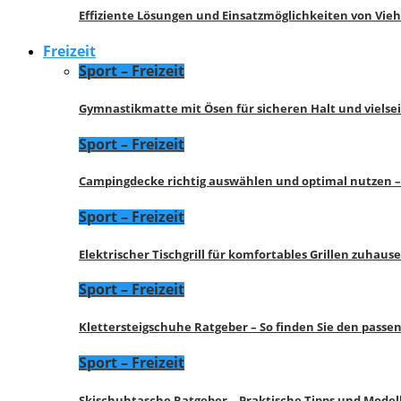
Effiziente Lösungen und Einsatzmöglichkeiten von Vie
Freizeit
Sport – Freizeit
Gymnastikmatte mit Ösen für sicheren Halt und vielse
Sport – Freizeit
Campingdecke richtig auswählen und optimal nutzen –
Sport – Freizeit
Elektrischer Tischgrill für komfortables Grillen zuhau
Sport – Freizeit
Klettersteigschuhe Ratgeber – So finden Sie den pass
Sport – Freizeit
Skischuhtasche Ratgeber – Praktische Tipps und Model