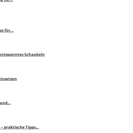
ps für…
 entspanntes Schaukeln
einsetzen
s und…
– praktische Tipps…