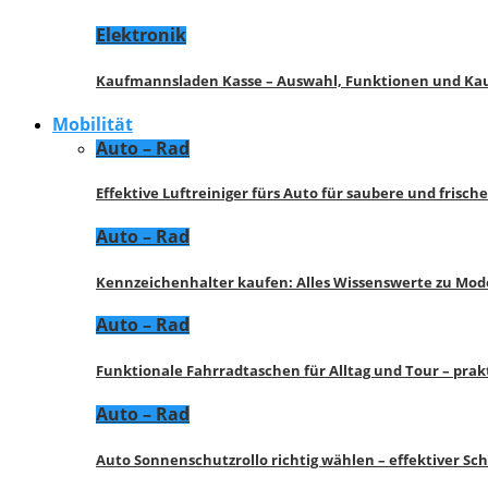
Elektronik
Kaufmannsladen Kasse – Auswahl, Funktionen und K
Mobilität
Auto – Rad
Effektive Luftreiniger fürs Auto für saubere und frisch
Auto – Rad
Kennzeichenhalter kaufen: Alles Wissenswerte zu Mod
Auto – Rad
Funktionale Fahrradtaschen für Alltag und Tour – pra
Auto – Rad
Auto Sonnenschutzrollo richtig wählen – effektiver Sc