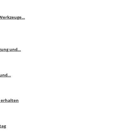
e Werkzeuge…
ngung und…
 und…
 erhalten
tag