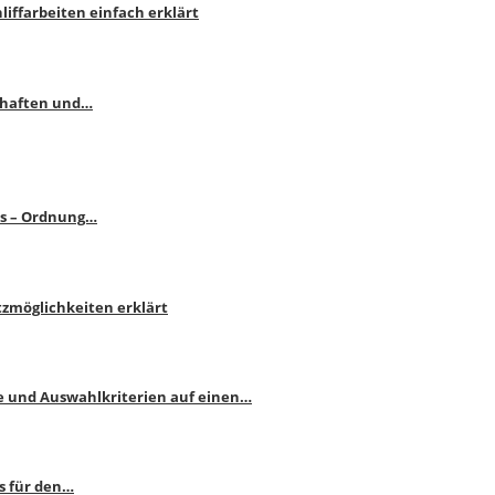
liffarbeiten einfach erklärt
schaften und…
ps – Ordnung…
atzmöglichkeiten erklärt
e und Auswahlkriterien auf einen…
s für den…