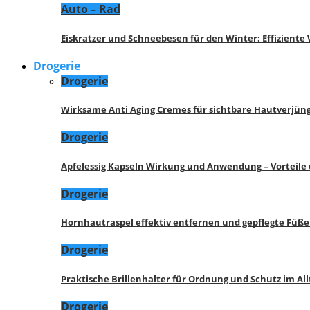
Auto – Rad
Eiskratzer und Schneebesen für den Winter: Effizient
Drogerie
Drogerie
Wirksame Anti Aging Cremes für sichtbare Hautverjü
Drogerie
Apfelessig Kapseln Wirkung und Anwendung – Vorteile
Drogerie
Hornhautraspel effektiv entfernen und gepflegte Füße
Drogerie
Praktische Brillenhalter für Ordnung und Schutz im All
Drogerie