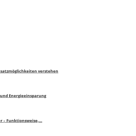
nsatzmöglichkeiten verstehen
 und Energieeinsparung
r – Funktionsweise,…