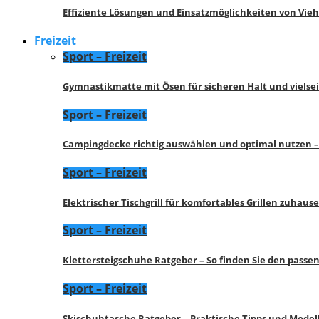
Effiziente Lösungen und Einsatzmöglichkeiten von Vie
Freizeit
Sport – Freizeit
Gymnastikmatte mit Ösen für sicheren Halt und vielse
Sport – Freizeit
Campingdecke richtig auswählen und optimal nutzen –
Sport – Freizeit
Elektrischer Tischgrill für komfortables Grillen zuhau
Sport – Freizeit
Klettersteigschuhe Ratgeber – So finden Sie den pass
Sport – Freizeit
Skischuhtasche Ratgeber – Praktische Tipps und Model