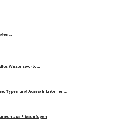
enden…
 Alles Wissenswerte…
ise, Typen und Auswahlkriterien…
bungen aus Fliesenfugen