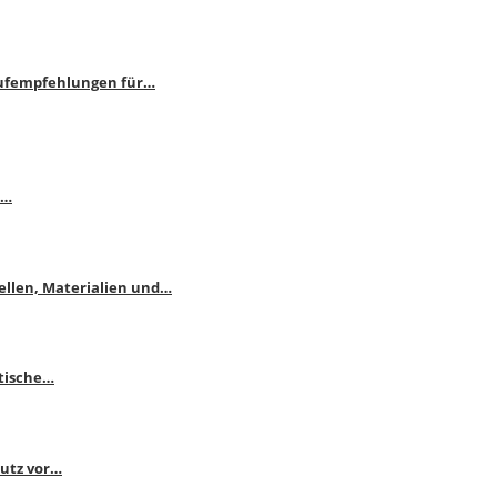
aufempfehlungen für…
e…
ellen, Materialien und…
ktische…
hutz vor…