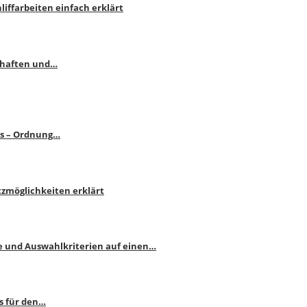
liffarbeiten einfach erklärt
schaften und…
ps – Ordnung…
atzmöglichkeiten erklärt
e und Auswahlkriterien auf einen…
s für den…