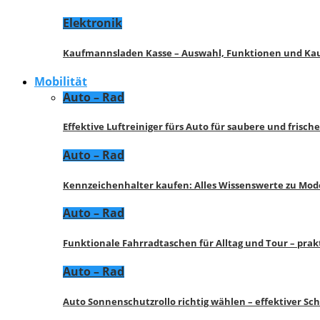
Elektronik
Kaufmannsladen Kasse – Auswahl, Funktionen und K
Mobilität
Auto – Rad
Effektive Luftreiniger fürs Auto für saubere und frisch
Auto – Rad
Kennzeichenhalter kaufen: Alles Wissenswerte zu Mod
Auto – Rad
Funktionale Fahrradtaschen für Alltag und Tour – pra
Auto – Rad
Auto Sonnenschutzrollo richtig wählen – effektiver Sc