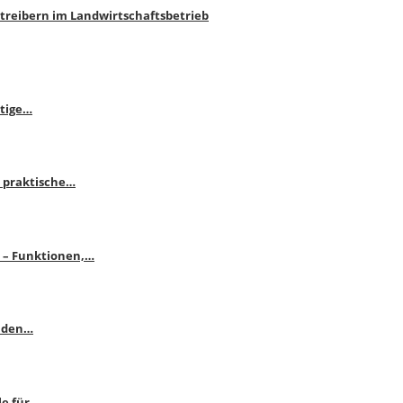
htreibern im Landwirtschaftsbetrieb
itige…
 praktische…
se – Funktionen,…
enden…
le für…