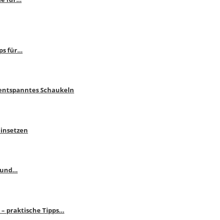
ps für…
 entspanntes Schaukeln
einsetzen
s und…
– praktische Tipps…