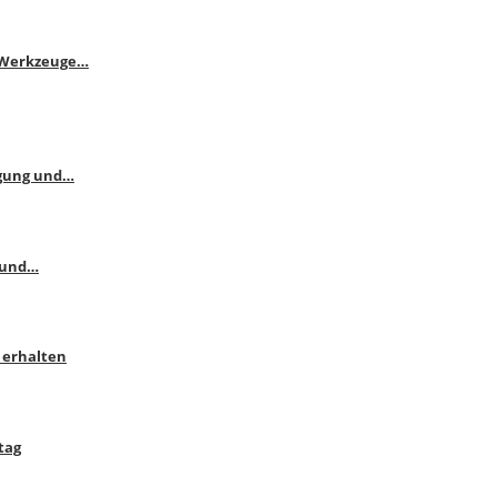
e Werkzeuge…
ngung und…
 und…
 erhalten
tag