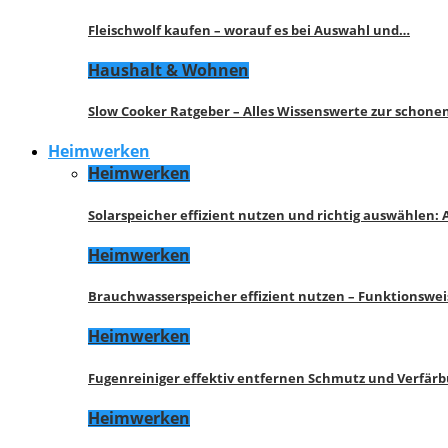
Fleischwolf kaufen – worauf es bei Auswahl und…
Haushalt & Wohnen
Slow Cooker Ratgeber – Alles Wissenswerte zur schon
Heimwerken
Heimwerken
Solarspeicher effizient nutzen und richtig auswählen:
Heimwerken
Brauchwasserspeicher effizient nutzen – Funktionswe
Heimwerken
Fugenreiniger effektiv entfernen Schmutz und Verfär
Heimwerken