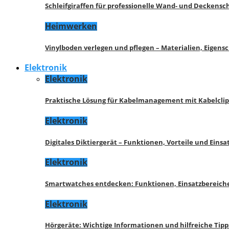
Schleifgiraffen für professionelle Wand- und Deckensch
Heimwerken
Vinylboden verlegen und pflegen – Materialien, Eigen
Elektronik
Elektronik
Praktische Lösung für Kabelmanagement mit Kabelcli
Elektronik
Digitales Diktiergerät – Funktionen, Vorteile und Eins
Elektronik
Smartwatches entdecken: Funktionen, Einsatzbereich
Elektronik
Hörgeräte: Wichtige Informationen und hilfreiche Tipp