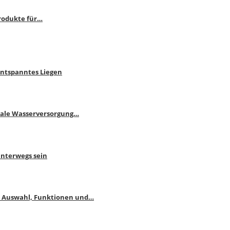
rodukte für…
Entspanntes Liegen
male Wasserversorgung…
unterwegs sein
: Auswahl, Funktionen und…