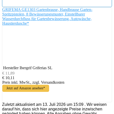
GRIFEMA GE1303 Gartenbrause, Handbrause Garten-
Spritzpistolen, 8 Bewässerungsmuster, Einstellbarer
Wasserdurchfluss für Gartenbewässerung, Autowäsche,
Haustierdusche*
Hersteller
Ibergrif Griferias SL
€ 11,89
€ 10,11
Preis inkl. MwSt., zzgl. Versandkosten
Jetzt auf Amazon ansehen*
Zuletzt aktualisiert am 13. Juli 2026 um 15:09 . Wir weisen
darauf hin, dass sich hier angezeigte Preise inzwischen
geändert haben können. Alle Angaben ohne Gewähr.