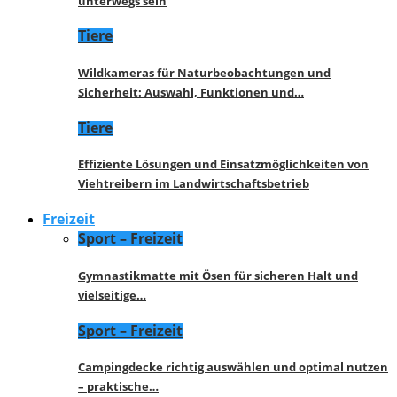
unterwegs sein
Tiere
Wildkameras für Naturbeobachtungen und
Sicherheit: Auswahl, Funktionen und…
Tiere
Effiziente Lösungen und Einsatzmöglichkeiten von
Viehtreibern im Landwirtschaftsbetrieb
Freizeit
Sport – Freizeit
Gymnastikmatte mit Ösen für sicheren Halt und
vielseitige…
Sport – Freizeit
Campingdecke richtig auswählen und optimal nutzen
– praktische…