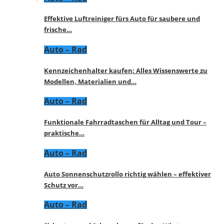
Effektive Luftreiniger fürs Auto für saubere und
frische…
Auto – Rad
Kennzeichenhalter kaufen: Alles Wissenswerte zu
Modellen, Materialien und…
Auto – Rad
Funktionale Fahrradtaschen für Alltag und Tour –
praktische…
Auto – Rad
Auto Sonnenschutzrollo richtig wählen – effektiver
Schutz vor…
Auto – Rad