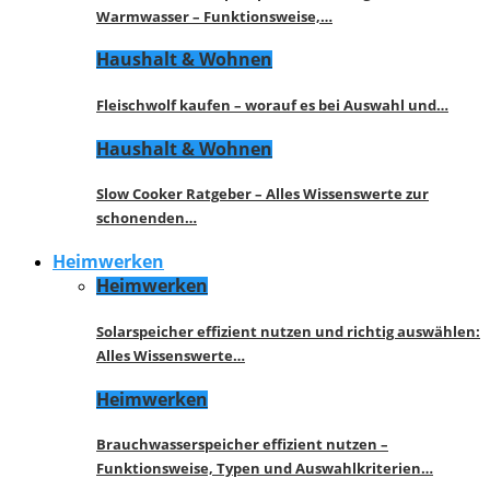
Warmwasser – Funktionsweise,…
Haushalt & Wohnen
Fleischwolf kaufen – worauf es bei Auswahl und…
Haushalt & Wohnen
Slow Cooker Ratgeber – Alles Wissenswerte zur
schonenden…
Heimwerken
Heimwerken
Solarspeicher effizient nutzen und richtig auswählen:
Alles Wissenswerte…
Heimwerken
Brauchwasserspeicher effizient nutzen –
Funktionsweise, Typen und Auswahlkriterien…