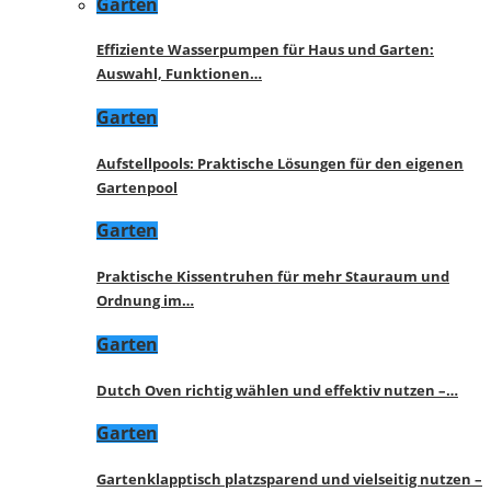
Garten
Effiziente Wasserpumpen für Haus und Garten:
Auswahl, Funktionen…
Garten
Aufstellpools: Praktische Lösungen für den eigenen
Gartenpool
Garten
Praktische Kissentruhen für mehr Stauraum und
Ordnung im…
Garten
Dutch Oven richtig wählen und effektiv nutzen –…
Garten
Gartenklapptisch platzsparend und vielseitig nutzen –