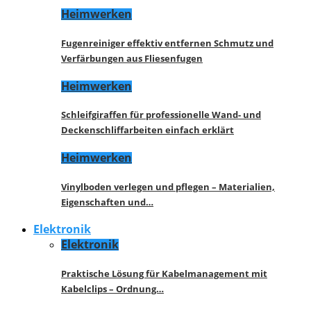
Heimwerken
Fugenreiniger effektiv entfernen Schmutz und
Verfärbungen aus Fliesenfugen
Heimwerken
Schleifgiraffen für professionelle Wand- und
Deckenschliffarbeiten einfach erklärt
Heimwerken
Vinylboden verlegen und pflegen – Materialien,
Eigenschaften und…
Elektronik
Elektronik
Praktische Lösung für Kabelmanagement mit
Kabelclips – Ordnung…