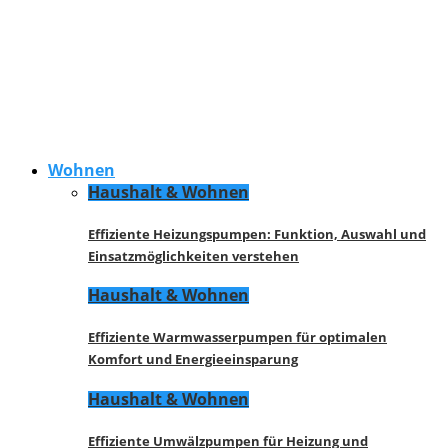
Wohnen
Haushalt & Wohnen
Effiziente Heizungspumpen: Funktion, Auswahl und
Einsatzmöglichkeiten verstehen
Haushalt & Wohnen
Effiziente Warmwasserpumpen für optimalen
Komfort und Energieeinsparung
Haushalt & Wohnen
Effiziente Umwälzpumpen für Heizung und