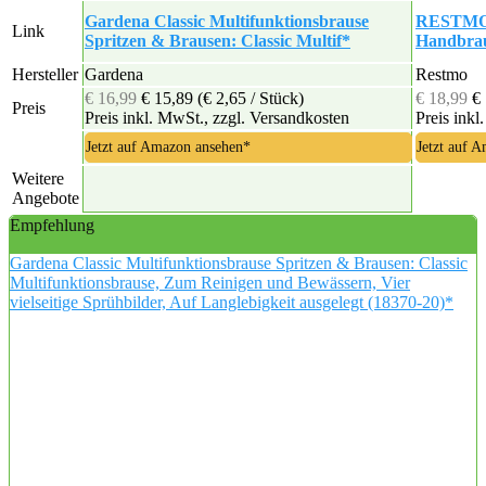
Gardena Classic Multifunktionsbrause
RESTMO G
Link
Spritzen & Brausen: Classic Multif*
Handbrau
Hersteller
Gardena
Restmo
€ 16,99
€ 15,89
(€ 2,65 / Stück)
€ 18,99
€
Preis
Preis inkl. MwSt., zzgl. Versandkosten
Preis inkl
Jetzt auf Amazon ansehen*
Jetzt auf 
Weitere
Angebote
Empfehlung
Gardena Classic Multifunktionsbrause Spritzen & Brausen: Classic
Multifunktionsbrause, Zum Reinigen und Bewässern, Vier
vielseitige Sprühbilder, Auf Langlebigkeit ausgelegt (18370-20)*