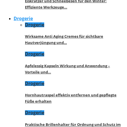
Eiskratzer und Schneebesen für den Winter:
Effiziente Werkzeuge…
Drogerie
Drogerie
Wirksame Anti Aging Cremes für sichtbare
Hautverjüngung und…
Drogerie
Apfelessig Kapseln Wirkung und Anwendung –
Vorteile und…
Drogerie
Hornhautraspel effektiv entfernen und gepflegte
Füße erhalten
Drogerie
Praktische Brillenhalter für Ordnung und Schutz im