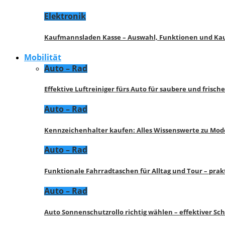
Elektronik
Kaufmannsladen Kasse – Auswahl, Funktionen und K
Mobilität
Auto – Rad
Effektive Luftreiniger fürs Auto für saubere und frisch
Auto – Rad
Kennzeichenhalter kaufen: Alles Wissenswerte zu Mod
Auto – Rad
Funktionale Fahrradtaschen für Alltag und Tour – pra
Auto – Rad
Auto Sonnenschutzrollo richtig wählen – effektiver Sc