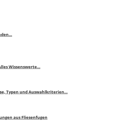
enden…
 Alles Wissenswerte…
ise, Typen und Auswahlkriterien…
bungen aus Fliesenfugen