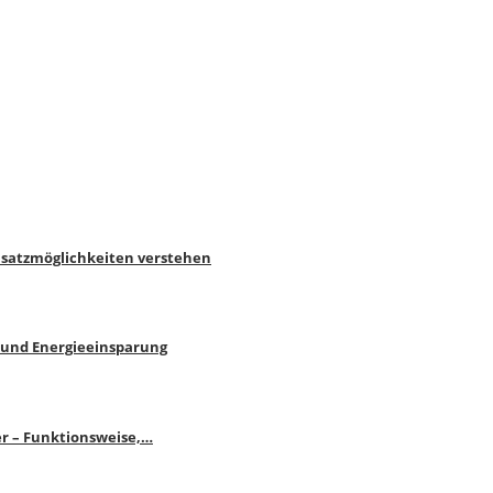
nsatzmöglichkeiten verstehen
 und Energieeinsparung
r – Funktionsweise,…