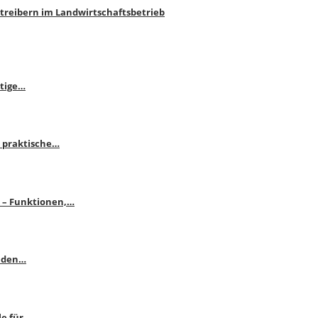
htreibern im Landwirtschaftsbetrieb
itige…
 praktische…
se – Funktionen,…
enden…
le für…