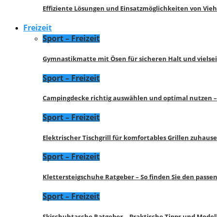
Effiziente Lösungen und Einsatzmöglichkeiten von Vie
Freizeit
Sport – Freizeit
Gymnastikmatte mit Ösen für sicheren Halt und vielse
Sport – Freizeit
Campingdecke richtig auswählen und optimal nutzen –
Sport – Freizeit
Elektrischer Tischgrill für komfortables Grillen zuhau
Sport – Freizeit
Klettersteigschuhe Ratgeber – So finden Sie den pass
Sport – Freizeit
Skischuhtasche Ratgeber – Praktische Tipps und Model