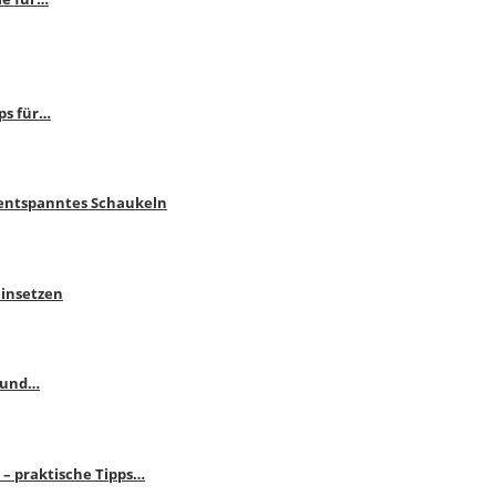
ps für…
 entspanntes Schaukeln
einsetzen
s und…
– praktische Tipps…