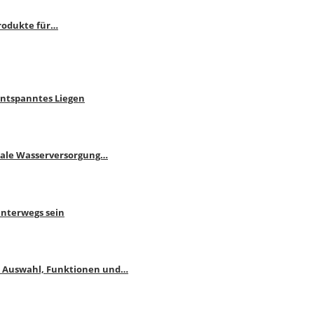
rodukte für…
Entspanntes Liegen
male Wasserversorgung…
unterwegs sein
: Auswahl, Funktionen und…