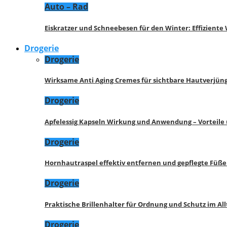
Auto – Rad
Eiskratzer und Schneebesen für den Winter: Effizient
Drogerie
Drogerie
Wirksame Anti Aging Cremes für sichtbare Hautverjü
Drogerie
Apfelessig Kapseln Wirkung und Anwendung – Vorteile
Drogerie
Hornhautraspel effektiv entfernen und gepflegte Füße
Drogerie
Praktische Brillenhalter für Ordnung und Schutz im All
Drogerie