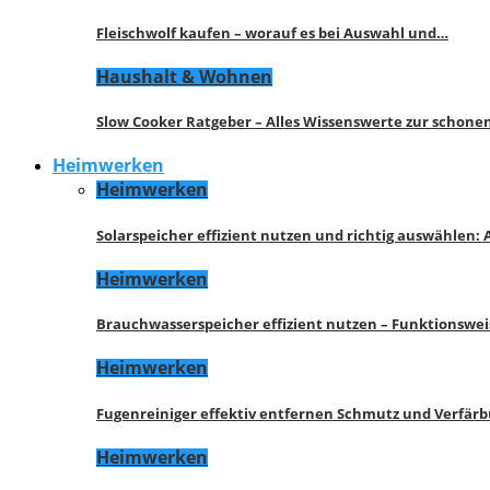
Fleischwolf kaufen – worauf es bei Auswahl und…
Haushalt & Wohnen
Slow Cooker Ratgeber – Alles Wissenswerte zur schon
Heimwerken
Heimwerken
Solarspeicher effizient nutzen und richtig auswählen:
Heimwerken
Brauchwasserspeicher effizient nutzen – Funktionswe
Heimwerken
Fugenreiniger effektiv entfernen Schmutz und Verfär
Heimwerken