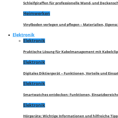
Schleifgiraffen für professionelle Wand- und Deckensch
Heimwerken
Vinylboden verlegen und pflegen – Materialien, Eigen
Elektronik
Elektronik
Praktische Lösung für Kabelmanagement mit Kabelcli
Elektronik
Digitales Diktiergerät – Funktionen, Vorteile und Eins
Elektronik
Smartwatches entdecken: Funktionen, Einsatzbereich
Elektronik
Hörgeräte: Wichtige Informationen und hilfreiche Tipp