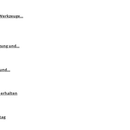
e Werkzeuge…
ngung und…
 und…
 erhalten
tag