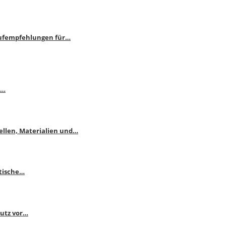
aufempfehlungen für…
e…
ellen, Materialien und…
ktische…
hutz vor…