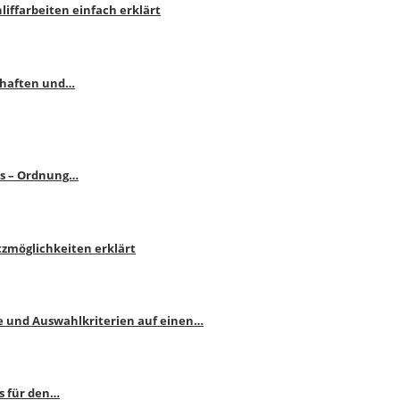
liffarbeiten einfach erklärt
schaften und…
ps – Ordnung…
atzmöglichkeiten erklärt
e und Auswahlkriterien auf einen…
s für den…