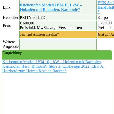
EEK A+ K
Küchenofen Modell 1P34 10,1 kW –
Link
Herdplat
Holzofen mit Backofen, Kaminofe*
*
Hersteller
PRITY 95 LTD
Kurpo
€ 600,00
€ 799,00
Preis
Preis inkl. MwSt., zzgl. Versandkosten
Preis inkl
Jetzt auf Amazon ansehen*
Jetzt auf 
Weitere
Angebote
Empfehlung
Küchenofen Modell 1P34 10,1 kW – Holzofen mit Backofen,
Kaminofen Herd, BImSchV Stufe 2, EcoDesign 2022, EEK A,
Holzherd zum Heizen Kochen Backen*