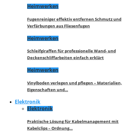
Heimwerken
Fugenreiniger effektiv entfernen Schmutz und
Verfärbungen aus Fliesenfugen
Heimwerken
Schleifgiraffen für professionelle Wand- und
Deckenschliffarbeiten einfach erklärt
Heimwerken
Vinylboden verlegen und pflegen – Materialien,
Eigenschaften und…
Elektronik
Elektronik
Praktische Lösung für Kabelmanagement mit
Kabelclips – Ordnung…