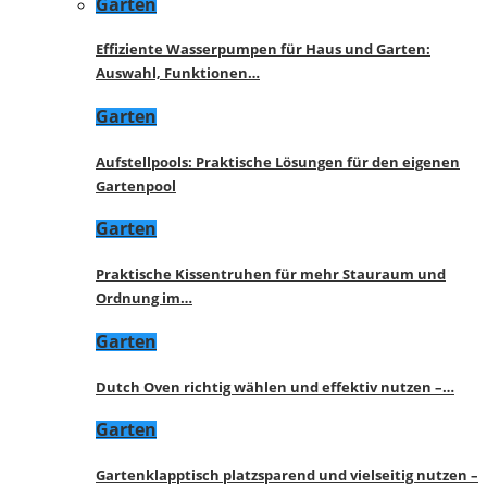
Garten
Effiziente Wasserpumpen für Haus und Garten:
Auswahl, Funktionen…
Garten
Aufstellpools: Praktische Lösungen für den eigenen
Gartenpool
Garten
Praktische Kissentruhen für mehr Stauraum und
Ordnung im…
Garten
Dutch Oven richtig wählen und effektiv nutzen –…
Garten
Gartenklapptisch platzsparend und vielseitig nutzen –