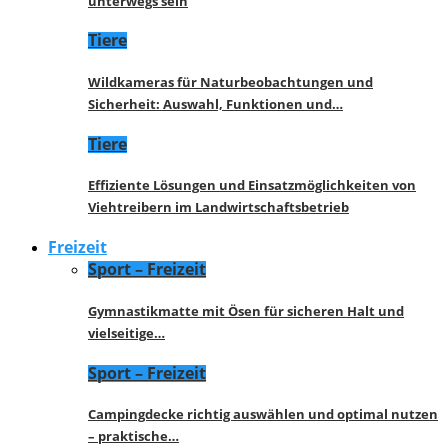
unterwegs sein
Tiere
Wildkameras für Naturbeobachtungen und
Sicherheit: Auswahl, Funktionen und…
Tiere
Effiziente Lösungen und Einsatzmöglichkeiten von
Viehtreibern im Landwirtschaftsbetrieb
Freizeit
Sport – Freizeit
Gymnastikmatte mit Ösen für sicheren Halt und
vielseitige…
Sport – Freizeit
Campingdecke richtig auswählen und optimal nutzen
– praktische…