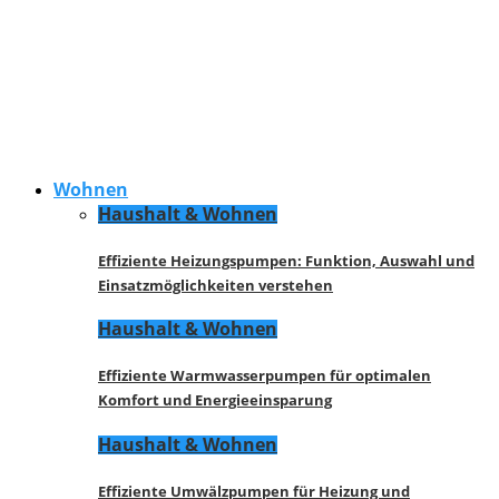
Wohnen
Haushalt & Wohnen
Effiziente Heizungspumpen: Funktion, Auswahl und
Einsatzmöglichkeiten verstehen
Haushalt & Wohnen
Effiziente Warmwasserpumpen für optimalen
Komfort und Energieeinsparung
Haushalt & Wohnen
Effiziente Umwälzpumpen für Heizung und