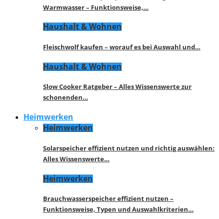
Warmwasser – Funktionsweise,…
Haushalt & Wohnen
Fleischwolf kaufen – worauf es bei Auswahl und…
Haushalt & Wohnen
Slow Cooker Ratgeber – Alles Wissenswerte zur
schonenden…
Heimwerken
Heimwerken
Solarspeicher effizient nutzen und richtig auswählen:
Alles Wissenswerte…
Heimwerken
Brauchwasserspeicher effizient nutzen –
Funktionsweise, Typen und Auswahlkriterien…