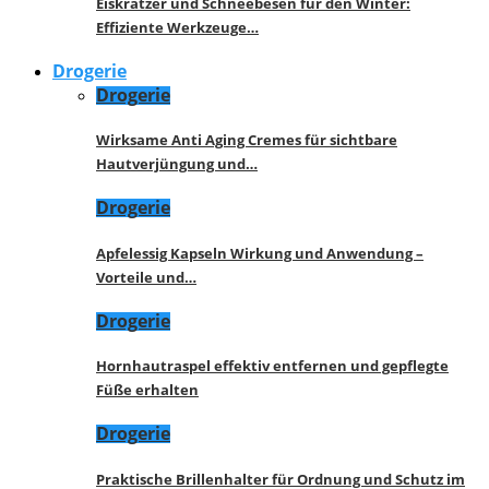
Eiskratzer und Schneebesen für den Winter:
Effiziente Werkzeuge…
Drogerie
Drogerie
Wirksame Anti Aging Cremes für sichtbare
Hautverjüngung und…
Drogerie
Apfelessig Kapseln Wirkung und Anwendung –
Vorteile und…
Drogerie
Hornhautraspel effektiv entfernen und gepflegte
Füße erhalten
Drogerie
Praktische Brillenhalter für Ordnung und Schutz im