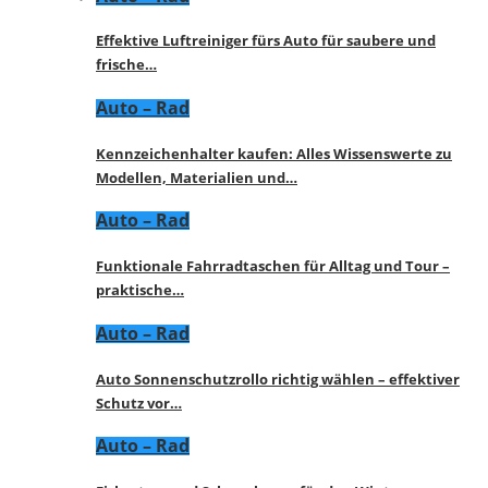
Effektive Luftreiniger fürs Auto für saubere und
frische…
Auto – Rad
Kennzeichenhalter kaufen: Alles Wissenswerte zu
Modellen, Materialien und…
Auto – Rad
Funktionale Fahrradtaschen für Alltag und Tour –
praktische…
Auto – Rad
Auto Sonnenschutzrollo richtig wählen – effektiver
Schutz vor…
Auto – Rad