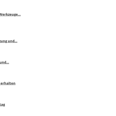
e Werkzeuge…
ngung und…
 und…
 erhalten
tag