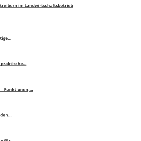
htreibern im Landwirtschaftsbetrieb
itige…
 praktische…
se – Funktionen,…
enden…
le für…