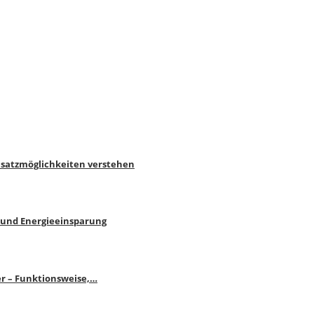
nsatzmöglichkeiten verstehen
 und Energieeinsparung
r – Funktionsweise,…