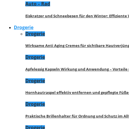
Auto – Rad
Eiskratzer und Schneebesen für den Winter: Effizient
Drogerie
Drogerie
Wirksame Anti Aging Cremes für sichtbare Hautverjü
Drogerie
Apfelessig Kapseln Wirkung und Anwendung – Vorteile
Drogerie
Hornhautraspel effektiv entfernen und gepflegte Füße
Drogerie
Praktische Brillenhalter für Ordnung und Schutz im All
Drogerie