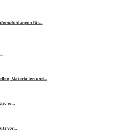
aufempfehlungen für…
e…
ellen, Materialien und…
ktische…
hutz vor…