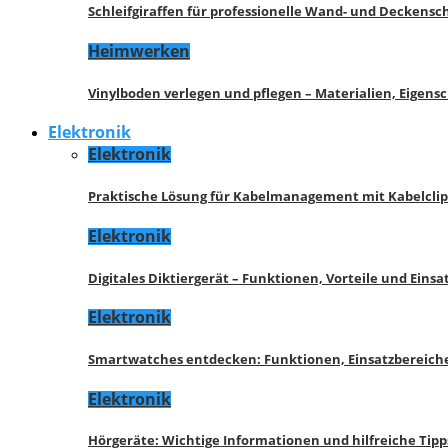
Schleifgiraffen für professionelle Wand- und Deckensch
Heimwerken
Vinylboden verlegen und pflegen – Materialien, Eigen
Elektronik
Elektronik
Praktische Lösung für Kabelmanagement mit Kabelcli
Elektronik
Digitales Diktiergerät – Funktionen, Vorteile und Eins
Elektronik
Smartwatches entdecken: Funktionen, Einsatzbereich
Elektronik
Hörgeräte: Wichtige Informationen und hilfreiche Tipp