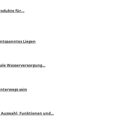
rodukte für…
Entspanntes Liegen
male Wasserversorgung…
unterwegs sein
: Auswahl, Funktionen und…