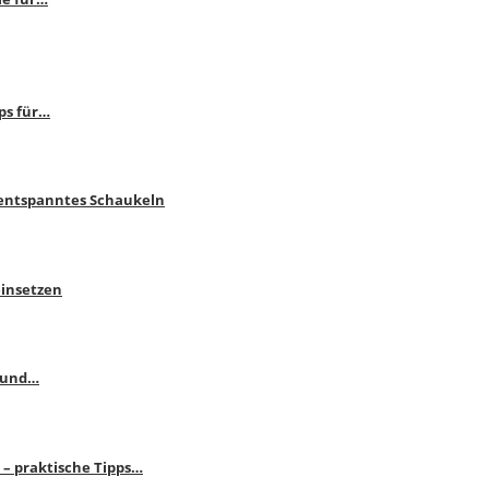
ps für…
 entspanntes Schaukeln
einsetzen
s und…
– praktische Tipps…