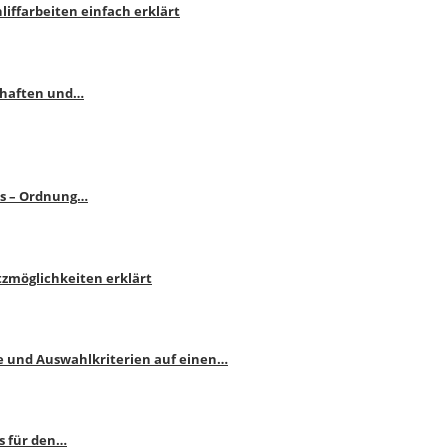
liffarbeiten einfach erklärt
schaften und…
ps – Ordnung…
atzmöglichkeiten erklärt
e und Auswahlkriterien auf einen…
s für den…