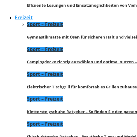
Effiziente Lösungen und Einsatzmöglichkeiten von Vie
Freizeit
Sport – Freizeit
Gymnastikmatte mit Ösen für sicheren Halt und vielse
Sport – Freizeit
Campingdecke richtig auswählen und optimal nutzen –
Sport – Freizeit
Elektrischer Tischgrill für komfortables Grillen zuhau
Sport – Freizeit
Klettersteigschuhe Ratgeber – So finden Sie den pass
Sport – Freizeit
Skischuhtasche Ratgeber – Praktische Tipps und Model