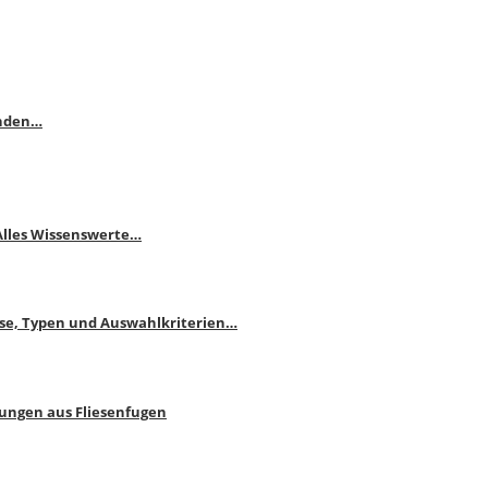
enden…
 Alles Wissenswerte…
ise, Typen und Auswahlkriterien…
bungen aus Fliesenfugen