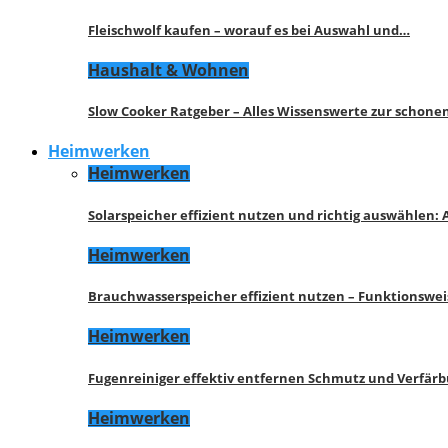
Fleischwolf kaufen – worauf es bei Auswahl und…
Haushalt & Wohnen
Slow Cooker Ratgeber – Alles Wissenswerte zur schon
Heimwerken
Heimwerken
Solarspeicher effizient nutzen und richtig auswählen:
Heimwerken
Brauchwasserspeicher effizient nutzen – Funktionswe
Heimwerken
Fugenreiniger effektiv entfernen Schmutz und Verfär
Heimwerken