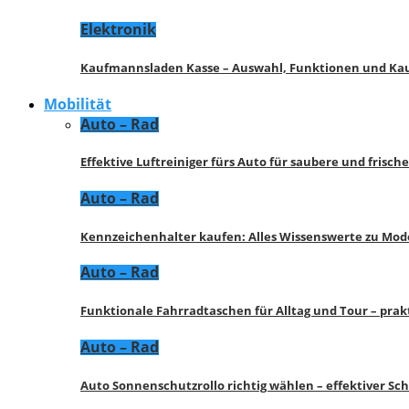
Elektronik
Kaufmannsladen Kasse – Auswahl, Funktionen und K
Mobilität
Auto – Rad
Effektive Luftreiniger fürs Auto für saubere und frisch
Auto – Rad
Kennzeichenhalter kaufen: Alles Wissenswerte zu Mod
Auto – Rad
Funktionale Fahrradtaschen für Alltag und Tour – pra
Auto – Rad
Auto Sonnenschutzrollo richtig wählen – effektiver Sc