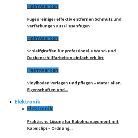
Heimwerken
Fugenreiniger effektiv entfernen Schmutz und
Verfärbungen aus Fliesenfugen
Heimwerken
Schleifgiraffen für professionelle Wand- und
Deckenschliffarbeiten einfach erklärt
Heimwerken
Vinylboden verlegen und pflegen – Materialien,
Eigenschaften und…
Elektronik
Elektronik
Praktische Lösung für Kabelmanagement mit
Kabelclips – Ordnung…