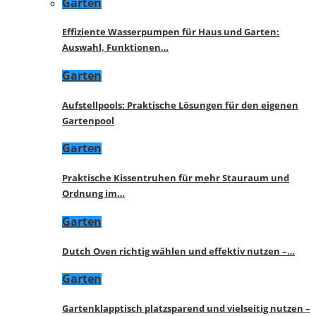
Garten
Effiziente Wasserpumpen für Haus und Garten:
Auswahl, Funktionen…
Garten
Aufstellpools: Praktische Lösungen für den eigenen
Gartenpool
Garten
Praktische Kissentruhen für mehr Stauraum und
Ordnung im…
Garten
Dutch Oven richtig wählen und effektiv nutzen –…
Garten
Gartenklapptisch platzsparend und vielseitig nutzen –