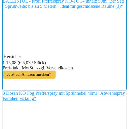
BALLISTOL - Profi Pfefferspray KO-FOG- Inhalt: 50ml (3er Set)
- Sprühweite: bis zu 5 Metern - Ideal für geschlossene Räume (3)*
Hersteller
€ 15,08
(€ 5,03 / Stück)
Preis inkl. MwSt., zzgl. Versandkosten
Jetzt auf Amazon ansehen*
3 Dosen KO Fog Pfefferspray mit Sprühnebel 40ml - Abwehrspray
Familienpackung*