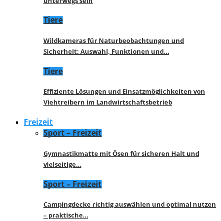
unterwegs sein
Tiere
Wildkameras für Naturbeobachtungen und
Sicherheit: Auswahl, Funktionen und…
Tiere
Effiziente Lösungen und Einsatzmöglichkeiten von
Viehtreibern im Landwirtschaftsbetrieb
Freizeit
Sport – Freizeit
Gymnastikmatte mit Ösen für sicheren Halt und
vielseitige…
Sport – Freizeit
Campingdecke richtig auswählen und optimal nutzen
– praktische…