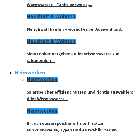
Warmwasser – Funktionsweise,…
Haushalt & Wohnen
Fleischwolf kaufen – worauf es bei Auswahl und…
Haushalt & Wohnen
Slow Cooker Ratgeber – Alles Wissenswerte zur
schonenden…
Heimwerken
Heimwerken
Solarspeicher effizient nutzen und richtig auswählen:
Alles Wissenswerte…
Heimwerken
Brauchwasserspeicher effizient nutzen –
Funktionsweise, Typen und Auswahlkriterien…