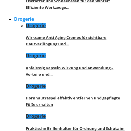
Eiskratzer und Schneebesen für den Winter:
Effiziente Werkzeuge…
Drogerie
Drogerie
Wirksame Anti Aging Cremes für sichtbare
Hautverjüngung und…
Drogerie
Apfelessig Kapseln Wirkung und Anwendung –
Vorteile und…
Drogerie
Hornhautraspel effektiv entfernen und gepflegte
Füße erhalten
Drogerie
Praktische Brillenhalter für Ordnung und Schutz im