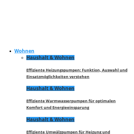
Wohnen
Haushalt & Wohnen
Effiziente Heizungspumpen: Funktion, Auswahl und
Einsatzmöglichkeiten verstehen
Haushalt & Wohnen
Effiziente Warmwasserpumpen für optimalen
Komfort und Energieeinsparung
Haushalt & Wohnen
Effiziente Umwälzpumpen für Heizung und