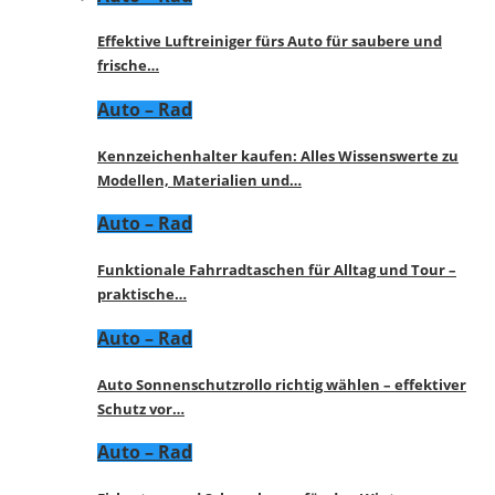
Effektive Luftreiniger fürs Auto für saubere und
frische…
Auto – Rad
Kennzeichenhalter kaufen: Alles Wissenswerte zu
Modellen, Materialien und…
Auto – Rad
Funktionale Fahrradtaschen für Alltag und Tour –
praktische…
Auto – Rad
Auto Sonnenschutzrollo richtig wählen – effektiver
Schutz vor…
Auto – Rad