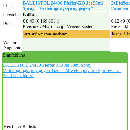
BALLISTOL 24430 Pfeffer-KO Jet 50ml
2xPfeffer
Link
Spray – Verteidigungsspray gegen *
Familien
Hersteller
Ballistol
€ 8,49
(€ 169,80 / l)
€ 12,49
(€
Preis
Preis inkl. MwSt., zzgl. Versandkosten
Preis inkl
Jetzt auf Amazon ansehen*
Jetzt auf 
Weitere
Angebote
Empfehlung
BALLISTOL 24430 Pfeffer-KO Jet 50ml Spray –
Verteidigungsspray gegen Tiere – Abwehrspray 5m Sprühweite -
Panikverschluss*
Hersteller
Ballistol