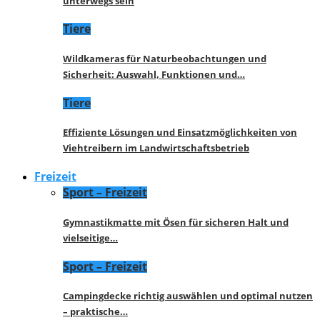
unterwegs sein
Tiere
Wildkameras für Naturbeobachtungen und
Sicherheit: Auswahl, Funktionen und…
Tiere
Effiziente Lösungen und Einsatzmöglichkeiten von
Viehtreibern im Landwirtschaftsbetrieb
Freizeit
Sport – Freizeit
Gymnastikmatte mit Ösen für sicheren Halt und
vielseitige…
Sport – Freizeit
Campingdecke richtig auswählen und optimal nutzen
– praktische…