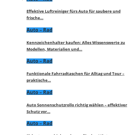
Effektive Luftreiniger fürs Auto für saubere und
frische…
Auto – Rad
Kennzeichenhalter kaufen: Alles Wissenswerte zu
Modellen, Materialien und…
Auto – Rad
Funktionale Fahrradtaschen für Alltag und Tour –
praktische…
Auto – Rad
Auto Sonnenschutzrollo richtig wählen – effektiver
Schutz vor…
Auto – Rad