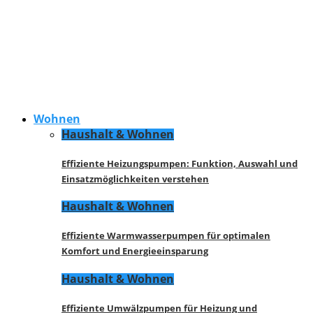
Wohnen
Haushalt & Wohnen
Effiziente Heizungspumpen: Funktion, Auswahl und
Einsatzmöglichkeiten verstehen
Haushalt & Wohnen
Effiziente Warmwasserpumpen für optimalen
Komfort und Energieeinsparung
Haushalt & Wohnen
Effiziente Umwälzpumpen für Heizung und