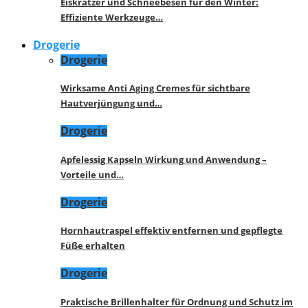
Eiskratzer und Schneebesen für den Winter:
Effiziente Werkzeuge…
Drogerie
Drogerie
Wirksame Anti Aging Cremes für sichtbare
Hautverjüngung und…
Drogerie
Apfelessig Kapseln Wirkung und Anwendung –
Vorteile und…
Drogerie
Hornhautraspel effektiv entfernen und gepflegte
Füße erhalten
Drogerie
Praktische Brillenhalter für Ordnung und Schutz im