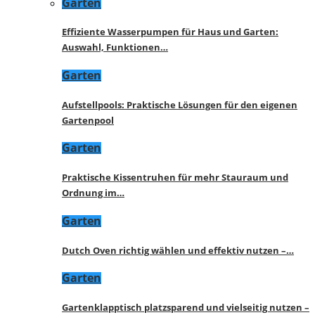
Garten
Effiziente Wasserpumpen für Haus und Garten:
Auswahl, Funktionen…
Garten
Aufstellpools: Praktische Lösungen für den eigenen
Gartenpool
Garten
Praktische Kissentruhen für mehr Stauraum und
Ordnung im…
Garten
Dutch Oven richtig wählen und effektiv nutzen –…
Garten
Gartenklapptisch platzsparend und vielseitig nutzen –