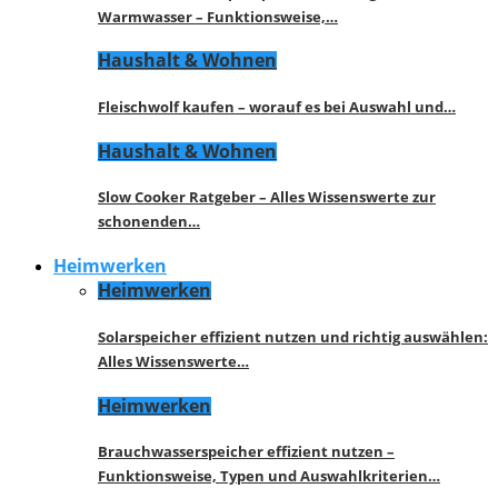
Warmwasser – Funktionsweise,…
Haushalt & Wohnen
Fleischwolf kaufen – worauf es bei Auswahl und…
Haushalt & Wohnen
Slow Cooker Ratgeber – Alles Wissenswerte zur
schonenden…
Heimwerken
Heimwerken
Solarspeicher effizient nutzen und richtig auswählen:
Alles Wissenswerte…
Heimwerken
Brauchwasserspeicher effizient nutzen –
Funktionsweise, Typen und Auswahlkriterien…