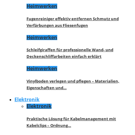
Heimwerken
Fugenreiniger effektiv entfernen Schmutz und
Verfärbungen aus Fliesenfugen
Heimwerken
Schleifgiraffen für professionelle Wand- und
Deckenschliffarbeiten einfach erklärt
Heimwerken
Vinylboden verlegen und pflegen – Materialien,
Eigenschaften und…
Elektronik
Elektronik
Praktische Lösung für Kabelmanagement mit
Kabelclips – Ordnung…