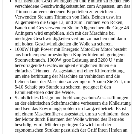
6 Einstellbare Geschwindigkeiten und Einfach zu Bedienen6
verschiedene Geschwindigkeitsstufen zum Anpassen, um das
Trimmen an verschiedenen Krperteilen zu erleichtern.
Verwenden Sie zum Trimmen von Hals, Beinen usw. im
Allgemeinen die Gnge 13, und zum Trimmen von Rcken,
Bauch und Ges verwenden Sie im Allgemeinen die Gnge 46.
Anfngern wird empfohlen, sich mit der Maschine bei
niedrigen Geschwindigkeiten vertraut zu machen und dann
mit hohen Geschwindigkeiten die Wolle zu scheren.
1000W High Power mit Energetic MotorDer Motor besteht
aus hochtemperaturbestndigen Kupferdrhten mit geringem
Stromverbrauch. 1000W groe Leistung und 3200 U / min
hervorragende Geschwindigkeit ermglichen Ihnen ein
einfaches Trimmen. Ausgestattet mit einer Khlvorrichtung,
um eine berhitzung der Maschine zu verhindern und die
Lebensdauer der Maschine zu verlngern. Sparen Sie Zeit, um
5-10 Schafe pro Stunde zu scheren, geeignet fr den
Familienbetrieb oder die Weide.
Staubdichtes Design und berhitzungsschutzAuslassffnungen
an der elektrischen Schafmaschine verbessern die Khlleistung
und lsen das Erwrmungsproblem im Langzeitbetrieb. Es ist
mit einem Maschenfilter ausgestattet, um zu verhindern, dass
der Motor durch Einatmen der Wolle whrend des Betriebs
beschdigt wird. Mit dem geringen Gewicht und der
ergonomischen Struktur passt sich der Griff Ihren Hnden an