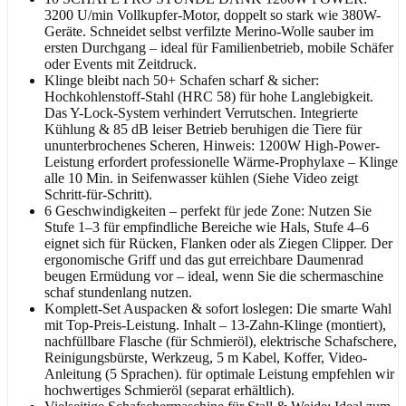
3200 U/min Vollkupfer-Motor, doppelt so stark wie 380W-
Geräte. Schneidet selbst verfilzte Merino-Wolle sauber im
ersten Durchgang – ideal für Familienbetrieb, mobile Schäfer
oder Events mit Zeitdruck.
Klinge bleibt nach 50+ Schafen scharf & sicher:
Hochkohlenstoff-Stahl (HRC 58) für hohe Langlebigkeit.
Das Y-Lock-System verhindert Verrutschen. Integrierte
Kühlung & 85 dB leiser Betrieb beruhigen die Tiere für
ununterbrochenes Scheren, Hinweis: 1200W High-Power-
Leistung erfordert professionelle Wärme-Prophylaxe – Klinge
alle 10 Min. in Seifenwasser kühlen (Siehe Video zeigt
Schritt-für-Schritt).
6 Geschwindigkeiten – perfekt für jede Zone: Nutzen Sie
Stufe 1–3 für empfindliche Bereiche wie Hals, Stufe 4–6
eignet sich für Rücken, Flanken oder als Ziegen Clipper. Der
ergonomische Griff und das gut erreichbare Daumenrad
beugen Ermüdung vor – ideal, wenn Sie die schermaschine
schaf stundenlang nutzen.
Komplett-Set Auspacken & sofort loslegen: Die smarte Wahl
mit Top-Preis-Leistung. Inhalt – 13-Zahn-Klinge (montiert),
nachfüllbare Flasche (für Schmieröl), elektrische Schafschere,
Reinigungsbürste, Werkzeug, 5 m Kabel, Koffer, Video-
Anleitung (5 Sprachen). für optimale Leistung empfehlen wir
hochwertiges Schmieröl (separat erhältlich).