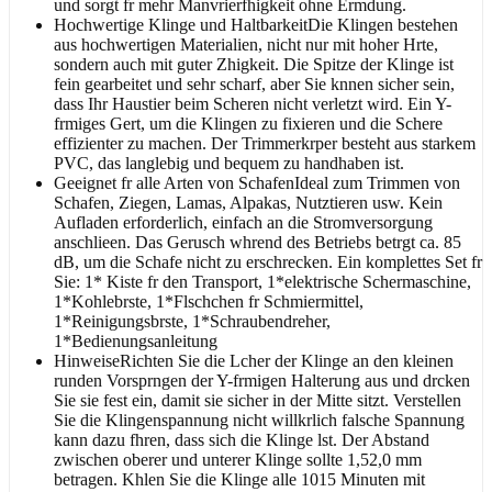
und sorgt fr mehr Manvrierfhigkeit ohne Ermdung.
Hochwertige Klinge und HaltbarkeitDie Klingen bestehen
aus hochwertigen Materialien, nicht nur mit hoher Hrte,
sondern auch mit guter Zhigkeit. Die Spitze der Klinge ist
fein gearbeitet und sehr scharf, aber Sie knnen sicher sein,
dass Ihr Haustier beim Scheren nicht verletzt wird. Ein Y-
frmiges Gert, um die Klingen zu fixieren und die Schere
effizienter zu machen. Der Trimmerkrper besteht aus starkem
PVC, das langlebig und bequem zu handhaben ist.
Geeignet fr alle Arten von SchafenIdeal zum Trimmen von
Schafen, Ziegen, Lamas, Alpakas, Nutztieren usw. Kein
Aufladen erforderlich, einfach an die Stromversorgung
anschlieen. Das Gerusch whrend des Betriebs betrgt ca. 85
dB, um die Schafe nicht zu erschrecken. Ein komplettes Set fr
Sie: 1* Kiste fr den Transport, 1*elektrische Schermaschine,
1*Kohlebrste, 1*Flschchen fr Schmiermittel,
1*Reinigungsbrste, 1*Schraubendreher,
1*Bedienungsanleitung
HinweiseRichten Sie die Lcher der Klinge an den kleinen
runden Vorsprngen der Y-frmigen Halterung aus und drcken
Sie sie fest ein, damit sie sicher in der Mitte sitzt. Verstellen
Sie die Klingenspannung nicht willkrlich falsche Spannung
kann dazu fhren, dass sich die Klinge lst. Der Abstand
zwischen oberer und unterer Klinge sollte 1,52,0 mm
betragen. Khlen Sie die Klinge alle 1015 Minuten mit