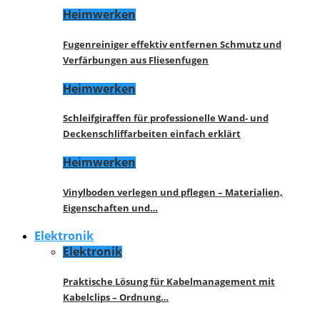
Heimwerken
Fugenreiniger effektiv entfernen Schmutz und
Verfärbungen aus Fliesenfugen
Heimwerken
Schleifgiraffen für professionelle Wand- und
Deckenschliffarbeiten einfach erklärt
Heimwerken
Vinylboden verlegen und pflegen – Materialien,
Eigenschaften und…
Elektronik
Elektronik
Praktische Lösung für Kabelmanagement mit
Kabelclips – Ordnung…