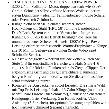
10 SCHAFE PRO STUNDE DANK 1200W POWER:
3200 U/min Vollkupfer-Motor, doppelt so stark wie 380W-
Geräte. Schneidet selbst verfilzte Merino-Wolle sauber im
ersten Durchgang – ideal für Familienbetrieb, mobile Schäfer
oder Events mit Zeitdruck.
Klinge bleibt nach 50+ Schafen scharf & sicher:
Hochkohlenstoff-Stahl (HRC 58) für hohe Langlebigkeit.
Das Y-Lock-System verhindert Verrutschen. Integrierte
Kühlung & 85 dB leiser Betrieb beruhigen die Tiere für
ununterbrochenes Scheren, Hinweis: 1200W High-Power-
Leistung erfordert professionelle Wärme-Prophylaxe – Klinge
alle 10 Min. in Seifenwasser kühlen (Siehe Video zeigt
Schritt-für-Schritt).
6 Geschwindigkeiten – perfekt für jede Zone: Nutzen Sie
Stufe 1–3 für empfindliche Bereiche wie Hals, Stufe 4–6
eignet sich für Rücken, Flanken oder als Ziegen Clipper. Der
ergonomische Griff und das gut erreichbare Daumenrad
beugen Ermüdung vor – ideal, wenn Sie die schermaschine
schaf stundenlang nutzen.
Komplett-Set Auspacken & sofort loslegen: Die smarte Wahl
mit Top-Preis-Leistung. Inhalt – 13-Zahn-Klinge (montiert),
nachfüllbare Flasche (für Schmieröl), elektrische Schafschere,
Reinigungsbürste, Werkzeug, 5 m Kabel, Koffer, Video-
Anleitung (5 Sprachen). für optimale Leistung empfehlen wir
hochwertiges Schmieröl (separat erhältlich).