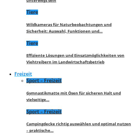
unterwegs sein
Tiere
Wildkameras für Naturbeobachtungen und
Sicherheit: Auswahl, Funktionen und…
Tiere
Effiziente Lösungen und Einsatzmöglichkeiten von
Viehtreibern im Landwirtschaftsbetrieb
Freizeit
Sport – Freizeit
Gymnastikmatte mit Ösen für sicheren Halt und
vielseitige…
Sport – Freizeit
Campingdecke richtig auswählen und optimal nutzen
– praktische…