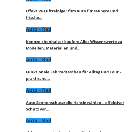
Effektive Luftreiniger fürs Auto für saubere und
frische…
Auto – Rad
Kennzeichenhalter kaufen: Alles Wissenswerte zu
Modellen, Materialien und…
Auto – Rad
Funktionale Fahrradtaschen für Alltag und Tour –
praktische…
Auto – Rad
Auto Sonnenschutzrollo richtig wählen – effektiver
Schutz vor…
Auto – Rad