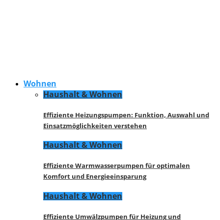
Wohnen
Haushalt & Wohnen
Effiziente Heizungspumpen: Funktion, Auswahl und
Einsatzmöglichkeiten verstehen
Haushalt & Wohnen
Effiziente Warmwasserpumpen für optimalen
Komfort und Energieeinsparung
Haushalt & Wohnen
Effiziente Umwälzpumpen für Heizung und