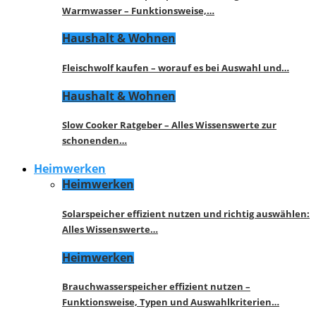
Warmwasser – Funktionsweise,…
Haushalt & Wohnen
Fleischwolf kaufen – worauf es bei Auswahl und…
Haushalt & Wohnen
Slow Cooker Ratgeber – Alles Wissenswerte zur
schonenden…
Heimwerken
Heimwerken
Solarspeicher effizient nutzen und richtig auswählen:
Alles Wissenswerte…
Heimwerken
Brauchwasserspeicher effizient nutzen –
Funktionsweise, Typen und Auswahlkriterien…