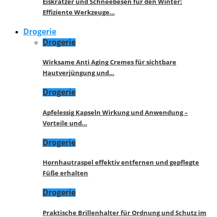
Eiskratzer und Schneebesen für den Winter:
Effiziente Werkzeuge…
Drogerie
Drogerie
Wirksame Anti Aging Cremes für sichtbare
Hautverjüngung und…
Drogerie
Apfelessig Kapseln Wirkung und Anwendung –
Vorteile und…
Drogerie
Hornhautraspel effektiv entfernen und gepflegte
Füße erhalten
Drogerie
Praktische Brillenhalter für Ordnung und Schutz im