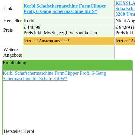
KEXSLAR
Kerbl Schafschermaschine FarmClipper
Link
Schafsch
Profi, 6-Gang Schermaschine für S*
3200 U/m
Hersteller
Kerbl
Nicht An
€ 146,99
€ 94,99
(€
Preis
Preis inkl. MwSt., zzgl. Versandkosten
Preis inkl
Jetzt auf Amazon ansehen*
Jetzt auf 
Weitere
Angebote
Empfehlung
Kerbl Schafschermaschine FarmClipper Profi, 6-Gang
Schermaschine für Schafe 350W*
Hersteller
Kerbl