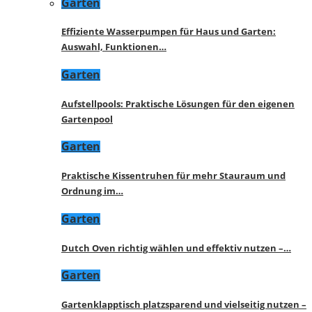
Garten
Effiziente Wasserpumpen für Haus und Garten:
Auswahl, Funktionen…
Garten
Aufstellpools: Praktische Lösungen für den eigenen
Gartenpool
Garten
Praktische Kissentruhen für mehr Stauraum und
Ordnung im…
Garten
Dutch Oven richtig wählen und effektiv nutzen –…
Garten
Gartenklapptisch platzsparend und vielseitig nutzen –