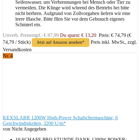
Seifenwasser, um Verbrennungen bei Mensch oder Tier zu
vermeiden. Die Klinge wird whrend des Betriebs hei bitte
nicht berhren. Aufgrund von Zollvorgaben liefern wir eine
leere lflasche. Bitte fllen Sie vor dem Gebrauch eigenes
Schmierl ein.
Unverb. Preisempf.: € 87,99
Du sparst: € 13,20
Preis: € 74,79
(€
74,79 / Stück)
Preis inkl. MwSt., zzgl.
Jetzt auf Amazon ansehen*
Versandkosten
Nr. 4
KEXSLARR 1200W High-Power Schafschermaschine, 6
Geschwindigkeiten, 3200 U/m*
von Nicht Angegeben
10 SCHAFE PRO STUNDE DANK 1200W POWER: