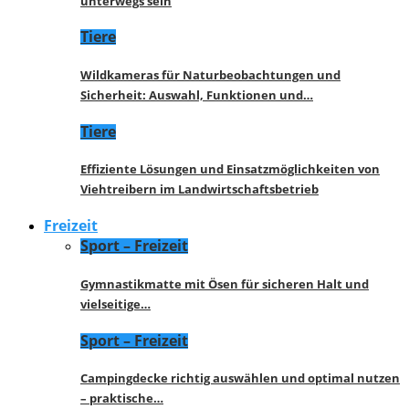
unterwegs sein
Tiere
Wildkameras für Naturbeobachtungen und
Sicherheit: Auswahl, Funktionen und…
Tiere
Effiziente Lösungen und Einsatzmöglichkeiten von
Viehtreibern im Landwirtschaftsbetrieb
Freizeit
Sport – Freizeit
Gymnastikmatte mit Ösen für sicheren Halt und
vielseitige…
Sport – Freizeit
Campingdecke richtig auswählen und optimal nutzen
– praktische…