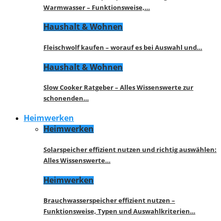
Warmwasser – Funktionsweise,…
Haushalt & Wohnen
Fleischwolf kaufen – worauf es bei Auswahl und…
Haushalt & Wohnen
Slow Cooker Ratgeber – Alles Wissenswerte zur
schonenden…
Heimwerken
Heimwerken
Solarspeicher effizient nutzen und richtig auswählen:
Alles Wissenswerte…
Heimwerken
Brauchwasserspeicher effizient nutzen –
Funktionsweise, Typen und Auswahlkriterien…