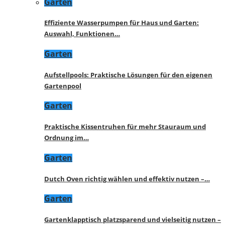
Garten
Effiziente Wasserpumpen für Haus und Garten:
Auswahl, Funktionen…
Garten
Aufstellpools: Praktische Lösungen für den eigenen
Gartenpool
Garten
Praktische Kissentruhen für mehr Stauraum und
Ordnung im…
Garten
Dutch Oven richtig wählen und effektiv nutzen –…
Garten
Gartenklapptisch platzsparend und vielseitig nutzen –