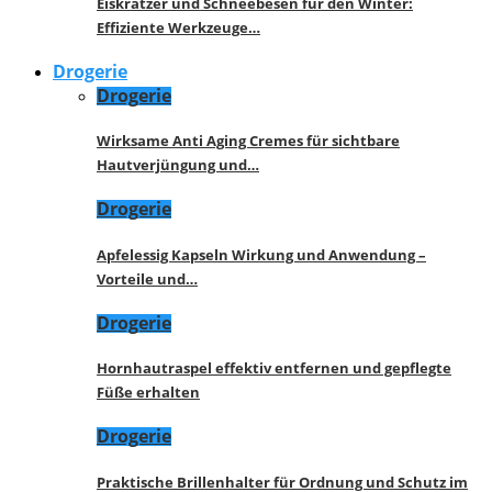
Eiskratzer und Schneebesen für den Winter:
Effiziente Werkzeuge…
Drogerie
Drogerie
Wirksame Anti Aging Cremes für sichtbare
Hautverjüngung und…
Drogerie
Apfelessig Kapseln Wirkung und Anwendung –
Vorteile und…
Drogerie
Hornhautraspel effektiv entfernen und gepflegte
Füße erhalten
Drogerie
Praktische Brillenhalter für Ordnung und Schutz im