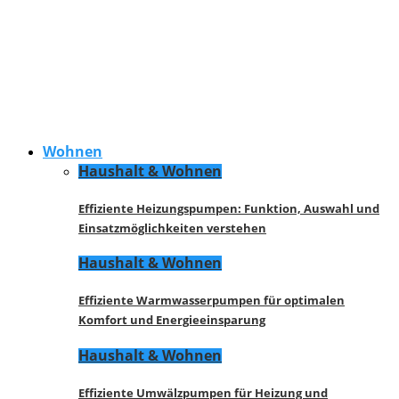
Wohnen
Haushalt & Wohnen
Effiziente Heizungspumpen: Funktion, Auswahl und
Einsatzmöglichkeiten verstehen
Haushalt & Wohnen
Effiziente Warmwasserpumpen für optimalen
Komfort und Energieeinsparung
Haushalt & Wohnen
Effiziente Umwälzpumpen für Heizung und