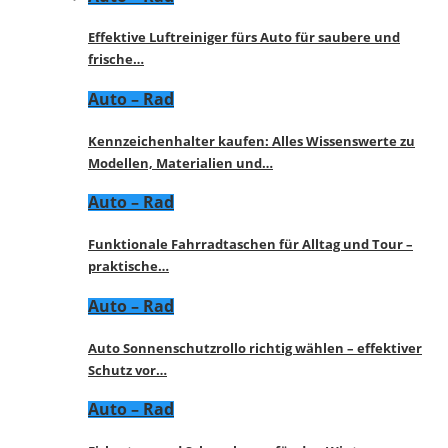
Effektive Luftreiniger fürs Auto für saubere und
frische…
Auto – Rad
Kennzeichenhalter kaufen: Alles Wissenswerte zu
Modellen, Materialien und…
Auto – Rad
Funktionale Fahrradtaschen für Alltag und Tour –
praktische…
Auto – Rad
Auto Sonnenschutzrollo richtig wählen – effektiver
Schutz vor…
Auto – Rad