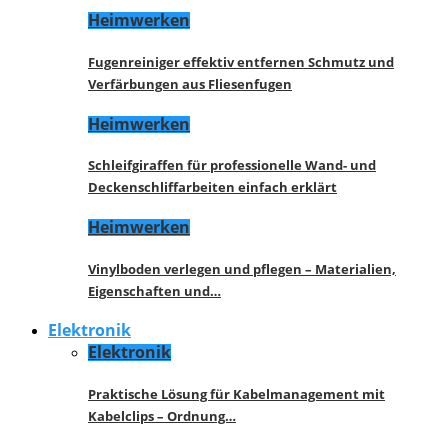
Heimwerken
Fugenreiniger effektiv entfernen Schmutz und
Verfärbungen aus Fliesenfugen
Heimwerken
Schleifgiraffen für professionelle Wand- und
Deckenschliffarbeiten einfach erklärt
Heimwerken
Vinylboden verlegen und pflegen – Materialien,
Eigenschaften und…
Elektronik
Elektronik
Praktische Lösung für Kabelmanagement mit
Kabelclips – Ordnung…