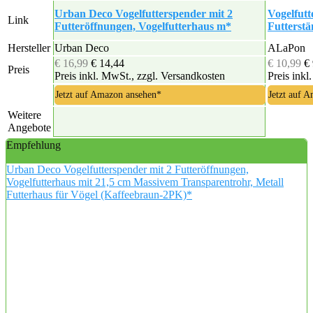
Urban Deco Vogelfutterspender mit 2
Vogelfutt
Link
Futteröffnungen, Vogelfutterhaus m*
Futterst
Hersteller
Urban Deco
ALaPon
€ 16,99
€ 14,44
€ 10,99
€
Preis
Preis inkl. MwSt., zzgl. Versandkosten
Preis inkl
Jetzt auf Amazon ansehen*
Jetzt auf 
Weitere
Angebote
Empfehlung
Urban Deco Vogelfutterspender mit 2 Futteröffnungen,
Vogelfutterhaus mit 21,5 cm Massivem Transparentrohr, Metall
Futterhaus für Vögel (Kaffeebraun-2PK)*